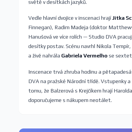
světě v desítkách jazyků.
Vedle hlavní dvojice v inscenaci hrají
Jitka S
Finnegan), Radim Madeja (doktor Matthews, ko
Hanušová ve více rolích — Studio DVA pracuj
desítky postav. Scénu navrhl Nikola Tempír,
a živě nahrála
Gabriela Vermelho
se sextet
Inscenace trvá zhruba hodinu a pětapadesát
DVA na pražské Národní třídě. Vstupenky a 
tomu, že Balzerová s Krejčíkem hrají Harolda
doporučujeme s nákupem neotálet.