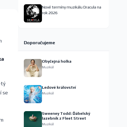
Nové termíny muzikálu Dracula na
rok 2026
m
Doporučujeme
ka
Obyčejná holka
Muzikál
etý
Ledové království
í se
Muzikál
Sweeney Todd: Ďábelský
lazebník z Fleet Street
ém
Muzikál