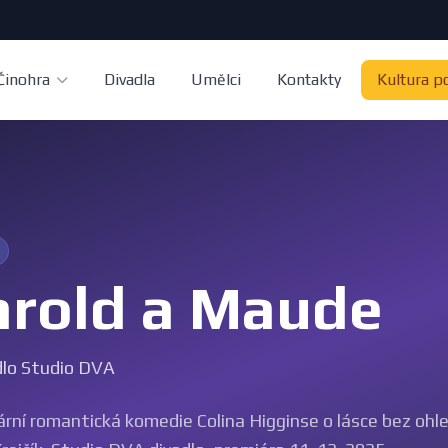
Činohra
Divadla
Umělci
Kontakty
Kultura p
rold a Maude
dlo Studio DVA
ní romantická komedie Colina Higginse o lásce bez ohledu