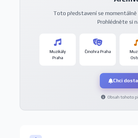
Toto představení se momentálně 
Prohlédněte si n
Muzikály
Činohra Praha
Muzi
Praha
Ost
Chci dosta
Obsah tohoto pře