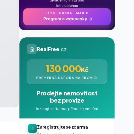
divadelních hitů pod
letní oblohou
LÉTO · HUDBA · MAGIE
Program a vstupenky
→
RealFree
.cz
130 000
Kč
PRŮMĚRNÁ ÚSPORA NA PROVIZI
Prodejte nemovitost
bez provize
Inzerujte zdarma, přímo zájemcům
Zaregistrujte se zdarma
1