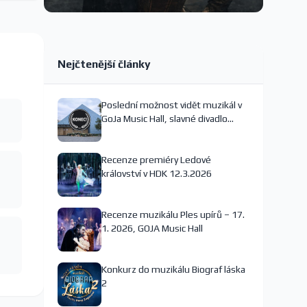
Nejčtenější články
Poslední možnost vidět muzikál v
GoJa Music Hall, slavné divadlo
nejspíš končí
Recenze premiéry Ledové
království v HDK 12.3.2026
Recenze muzikálu Ples upírů – 17.
1. 2026, GOJA Music Hall
Konkurz do muzikálu Biograf láska
2