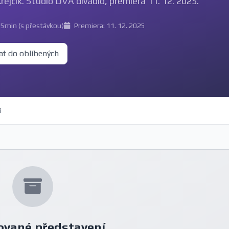
rejčík. Studio DVA divadlo, premiéra 11. 12. 2025.
55min (s přestávkou)
Premiera: 11. 12. 2025
at do oblíbených
í
ované představení