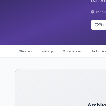
Daniel K
ca 1h 
Přid
Obsazení
Tvůrčí tým
O představení
Hodnocen
Archiv