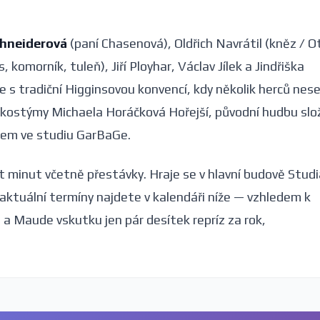
chneiderová
(paní Chasenová), Oldřich Navrátil (kněz / O
morník, tuleň), Jiří Ployhar, Václav Jílek a Jindřiška
e s tradiční Higginsovou konvencí, kdy několik herců nes
 kostýmy Michaela Horáčková Hořejší, původní hudbu slož
em ve studiu GarBaGe.
 minut včetně přestávky. Hraje se v hlavní budově Studi
aktuální termíny najdete v kalendáři níže — vzhledem k
 a Maude vskutku jen pár desítek repríz za rok,