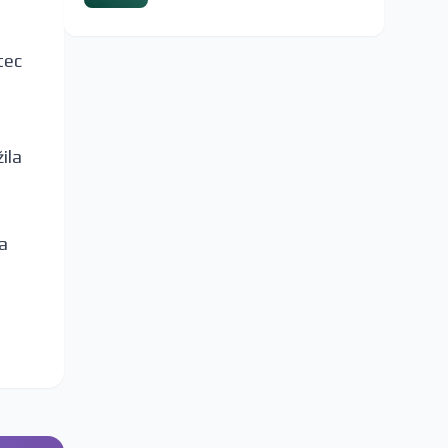
tec
e
ila
a