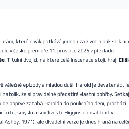
 hrám, které divák potkává jednou za život a pak se k ni
vedlo v české premiéře 11. prosince 2025 v překladu
še
. Titulní dvojici, na které celá inscenace stojí, hrají
Eliš
 válečné epizody a mladou duši. Harold je devatenáctil
 natolik, že si pravidelně předstírá vlastní pohřby. Setkaj
aude poprvé zatahá Harolda do pouličního dění, prochází
í citu, smyslu a smířlivosti. Higgins napsal text v
l Ashby, 1971), ale divadelní verze je dnes hraná na cel