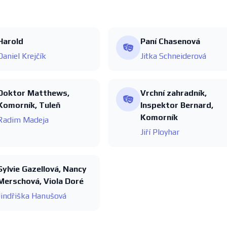
Harold
Paní Chasenová
Daniel Krejčík
Jitka Schneiderová
Doktor Matthews,
Vrchní zahradník,
Komorník, Tuleň
Inspektor Bernard,
Komorník
Radim Madeja
Jiří Ployhar
Sylvie Gazellová, Nancy
Merschová, Viola Doré
Jindřiška Hanušová