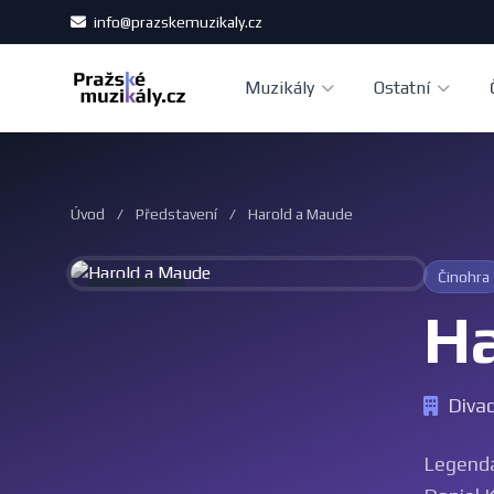
info@prazskemuzikaly.cz
Muzikály
Ostatní
Úvod
/
Představení
/
Harold a Maude
Činohra
Archiv
Ha
Diva
Legendár