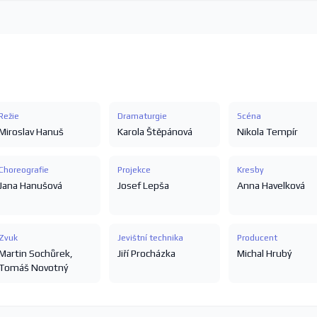
Režie
Dramaturgie
Scéna
Miroslav Hanuš
Karola Štěpánová
Nikola Tempír
Choreografie
Projekce
Kresby
Jana Hanušová
Josef Lepša
Anna Havelková
Zvuk
Jevištní technika
Producent
Martin Sochůrek
,
Jiří Procházka
Michal Hrubý
Tomáš Novotný