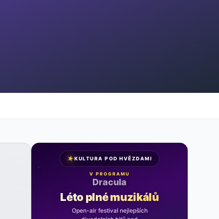
★
KULTURA POD HVĚZDAMI
V PROGRAMU
Noc na Karlštejně
Léto plné muzikálů
Open-air festival nejlepších