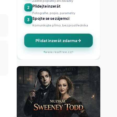
Žádné poplatky ani závazky
Přidejte inzerát
2
Fotografie, popis, parametry
Spojte se se zájemci
3
Komunikujte přímo, bez prostředníka
Přidat inzerát zdarma
www.realfree.cz