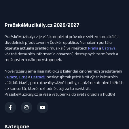
PražskéMuzikály.cz 2026/2027
PražskéMuzikály.cz je váš kompletní průvodce světem muzikálů a
divadelních představení v České republice. Na našem portálu
objevíte aktuální přehled muzikálů ve městech
Praha
a
Ostrava
,
včetně detailních informací o obsazení, dostupných termínech a
možnostech nákupu vstupenek.
Nově rozšiřujeme naši nabídku o kalendář činoherních představení
v
Praze
,
Brně
a
Ostravě
, poskytujíc tak ještě širší výběr kulturních
zážitků. Navíc, pro milovníky vážné hudby, nabízíme přehled blížících
se koncertů, které rozhodně stojí za to navštívit.
PražskéMuzikály.cz je vaše vstupenka do světa divadla a hudby!
Kategorie