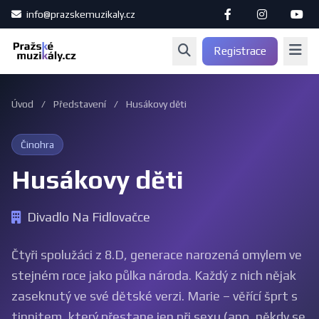
info@prazskemuzikaly.cz
Registrace
Úvod
/
Představení
/
Husákovy děti
Činohra
Husákovy děti
Divadlo Na Fidlovačce
Čtyři spolužáci z 8.D, generace narozená omylem ve
stejném roce jako půlka národa. Každý z nich nějak
zaseknutý ve své dětské verzi. Marie – věřící šprt s
tinnitem, který přestane jen při sexu (ano, někdy se