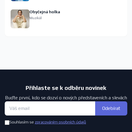
Obyčejná holka
Muzikál
Přihlaste se k odběru novinek
Buďte první, kdo se dozví o nových představeních a slevách
Odebírat
Souhlasím se
zpracováním osobních údajů