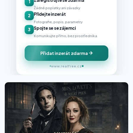
1
Žádné poplatky ani závazky
Přidejte inzerát
2
Fotografie, popis, parametry
Spojte se se zájemci
3
Komunikujte přímo, bez prostředníka
Přidat inzerát zdarma
www.realfree.cz