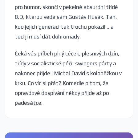
pro humor, skončí v pekelně absurdní třídě
8.D, kterou vede sám Gustáv Husák. Ten,
kdo jejich generaci tak trochu pokazil… a
teď ji musí dát dohromady.
Čeká vás příběh plný céček, plesnivých džín,
třídy v socialistické péči, swingers párty a
nakonec přijde i Michal David s koloběžkou v
krku. Co víc si přát? Komedie o tom, že
opravdové dospívání někdy přijde až po
padesátce.