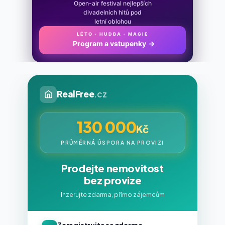
Open-air festival nejlepších
divadelních hitů pod
letní oblohou
LÉTO · HUDBA · MAGIE
Program a vstupenky
→
RealFree
.cz
130 000
Kč
PRŮMĚRNÁ ÚSPORA NA PROVIZI
Prodejte nemovitost
bez provize
Inzerujte zdarma, přímo zájemcům
Zaregistrujte se zdarma