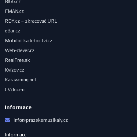
BIGG.cz
FMAN.cz
RDY.cz – zkracovač URL
eBar.cz
Mobilní-kadeřnictví.cz
Web-clever.cz
RealFree.sk
Kvízov.cz
Karavaning.net
CVčko.eu
Informace
info@prazskemuzikaly.cz
Informace