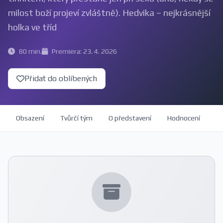
milost boží projeví zvláštně). Hedvika – nejkrásnější
holka ve tříd
80 min.
Premiera: 23. 4. 2026
Přidat do oblíbených
Obsazení
Tvůrčí tým
O představení
Hodnocení