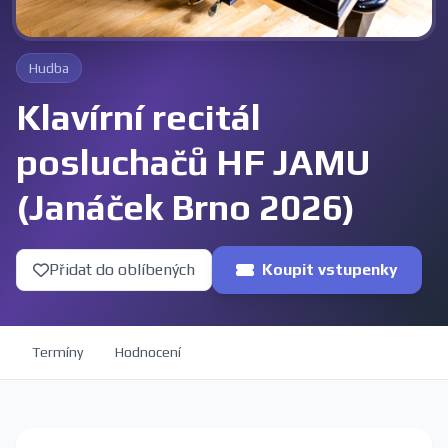
Hudba
Klavírní recitál
posluchačů HF JAMU
(Janáček Brno 2026)
Přidat do oblíbených
Koupit vstupenky
Termíny
Hodnocení