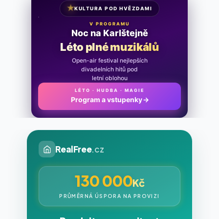
★
KULTURA POD HVĚZDAMI
V PROGRAMU
Noc na Karlštejně
Léto plné muzikálů
Open-air festival nejlepších
divadelních hitů pod
letní oblohou
LÉTO · HUDBA · MAGIE
Program a vstupenky
→
RealFree
.cz
130 000
Kč
PRŮMĚRNÁ ÚSPORA NA PROVIZI