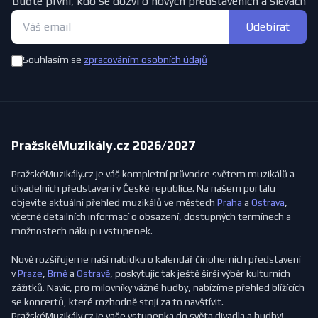
Buďte první, kdo se dozví o nových představeních a slevách
Odebírat
Souhlasím se
zpracováním osobních údajů
PražskéMuzikály.cz 2026/2027
PražskéMuzikály.cz je váš kompletní průvodce světem muzikálů a
divadelních představení v České republice. Na našem portálu
objevíte aktuální přehled muzikálů ve městech
Praha
a
Ostrava
,
včetně detailních informací o obsazení, dostupných termínech a
možnostech nákupu vstupenek.
Nově rozšiřujeme naši nabídku o kalendář činoherních představení
v
Praze
,
Brně
a
Ostravě
, poskytujíc tak ještě širší výběr kulturních
zážitků. Navíc, pro milovníky vážné hudby, nabízíme přehled blížících
se koncertů, které rozhodně stojí za to navštívit.
PražskéMuzikály.cz je vaše vstupenka do světa divadla a hudby!