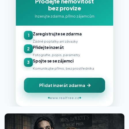
Prodejte nemovitost
bez provize
Inzerujte zdarma, přímo zájemcům
Zaregistrujte se zdarma
1
Žádné poplatky ani závazky
Přidejte inzerát
2
Fotografie, popis, parametry
Spojte se se zájemci
3
Komunikujte přímo, bez prostředníka
Přidat inzerát zdarma
www.realfree.cz