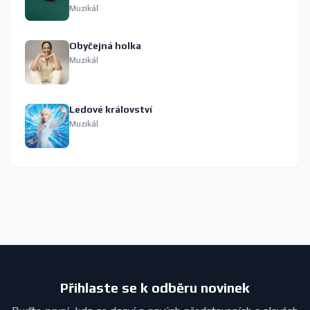
Muzikál
Obyčejná holka
Muzikál
Ledové království
Muzikál
Přihlaste se k odběru novinek