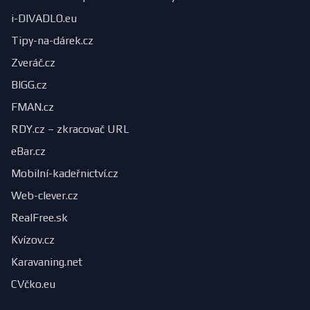
i-DIVADLO.eu
Tipy-na-dárek.cz
Zveráč.cz
BIGG.cz
FMAN.cz
RDY.cz – zkracovač URL
eBar.cz
Mobilní-kadeřnictví.cz
Web-clever.cz
RealFree.sk
Kvízov.cz
Karavaning.net
CVčko.eu