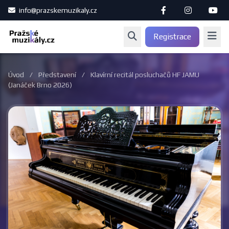
info@prazskemuzikaly.cz
Registrace
Úvod
/
Představení
/
Klavírní recitál posluchačů HF JAMU
(Janáček Brno 2026)