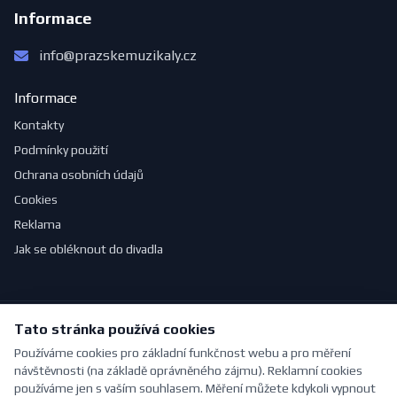
Informace
info@prazskemuzikaly.cz
Informace
Kontakty
Podmínky použití
Ochrana osobních údajů
Cookies
Reklama
Jak se obléknout do divadla
Tato stránka používá cookies
© 2026 PražskéMuzikály.cz. Všechna práva vyhrazena.
Vytvořeno s ❤ pro milovníky divadla | Vytvořil
Pavel Jirouš
Používáme cookies pro základní funkčnost webu a pro měření
návštěvnosti (na základě oprávněného zájmu). Reklamní cookies
používáme jen s vaším souhlasem. Měření můžete kdykoli vypnout