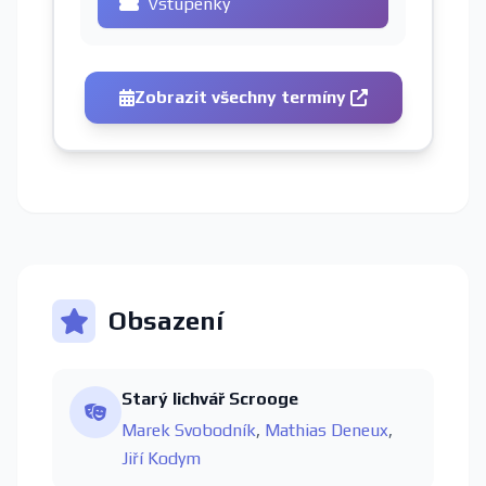
Vstupenky
Zobrazit všechny termíny
Obsazení
Starý lichvář Scrooge
Marek Svobodník
,
Mathias Deneux
,
Jiří Kodym