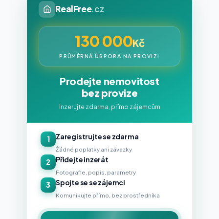
RealFree
.cz
130 000
Kč
PRŮMĚRNÁ ÚSPORA NA PROVIZI
Prodejte nemovitost
bez provize
Inzerujte zdarma, přímo zájemcům
Zaregistrujte se zdarma
1
Žádné poplatky ani závazky
Přidejte inzerát
2
Fotografie, popis, parametry
Spojte se se zájemci
3
Komunikujte přímo, bez prostředníka