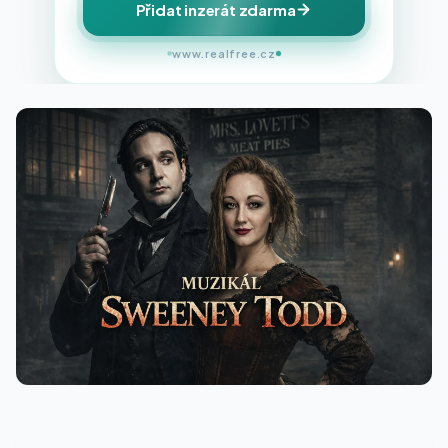
Přidat inzerát zdarma
www.realfree.cz