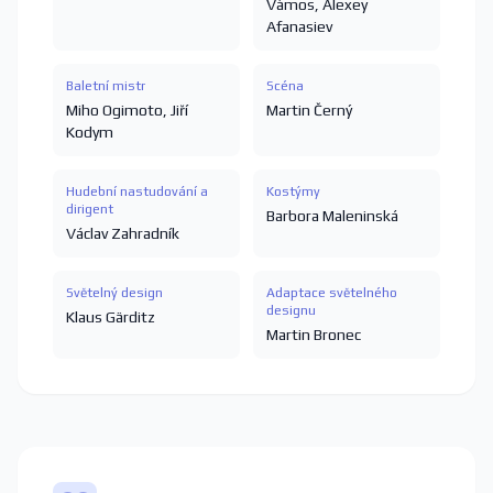
Vàmos
,
Alexey
Afanasiev
Baletní mistr
Scéna
Miho Ogimoto
,
Jiří
Martin Černý
Kodym
Hudební nastudování a
Kostýmy
dirigent
Barbora Maleninská
Václav Zahradník
Světelný design
Adaptace světelného
designu
Klaus Gärditz
Martin Bronec