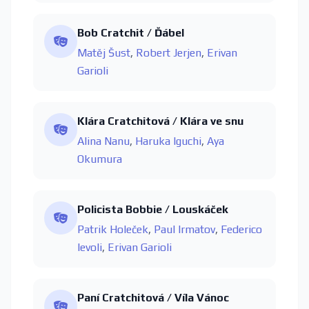
Bob Cratchit / Ďábel
Matěj Šust
,
Robert Jerjen
,
Erivan
Garioli
Klára Cratchitová / Klára ve snu
Alina Nanu
,
Haruka Iguchi
,
Aya
Okumura
Policista Bobbie / Louskáček
Patrik Holeček
,
Paul Irmatov
,
Federico
Ievoli
,
Erivan Garioli
Paní Cratchitová / Víla Vánoc