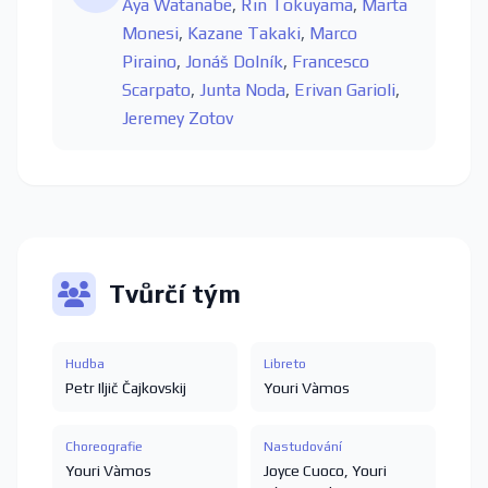
Aya Watanabe
,
Rin Tokuyama
,
Marta
Monesi
,
Kazane Takaki
,
Marco
Piraino
,
Jonáš Dolník
,
Francesco
Scarpato
,
Junta Noda
,
Erivan Garioli
,
Jeremey Zotov
Tvůrčí tým
Hudba
Libreto
Petr Iljič Čajkovskij
Youri Vàmos
Choreografie
Nastudování
Youri Vàmos
Joyce Cuoco
,
Youri