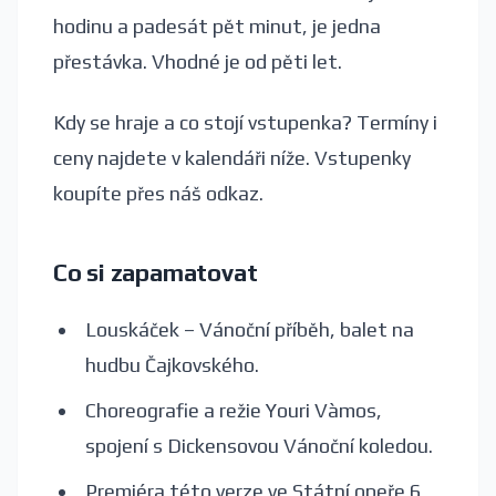
hodinu a padesát pět minut, je jedna
přestávka. Vhodné je od pěti let.
Kdy se hraje a co stojí vstupenka? Termíny i
ceny najdete v kalendáři níže. Vstupenky
koupíte přes náš odkaz.
Co si zapamatovat
Louskáček – Vánoční příběh, balet na
hudbu Čajkovského.
Choreografie a režie Youri Vàmos,
spojení s Dickensovou Vánoční koledou.
Premiéra této verze ve Státní opeře 6.