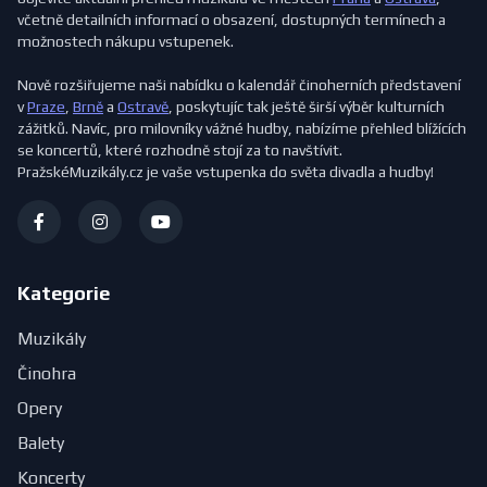
včetně detailních informací o obsazení, dostupných termínech a
možnostech nákupu vstupenek.
Nově rozšiřujeme naši nabídku o kalendář činoherních představení
v
Praze
,
Brně
a
Ostravě
, poskytujíc tak ještě širší výběr kulturních
zážitků. Navíc, pro milovníky vážné hudby, nabízíme přehled blížících
se koncertů, které rozhodně stojí za to navštívit.
PražskéMuzikály.cz je vaše vstupenka do světa divadla a hudby!
Kategorie
Muzikály
Činohra
Opery
Balety
Koncerty