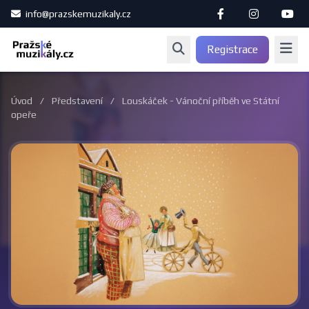
info@prazskemuzikaly.cz
Registrace
Úvod
/
Představení
/
Louskáček - Vánoční příběh ve Státní
opeře