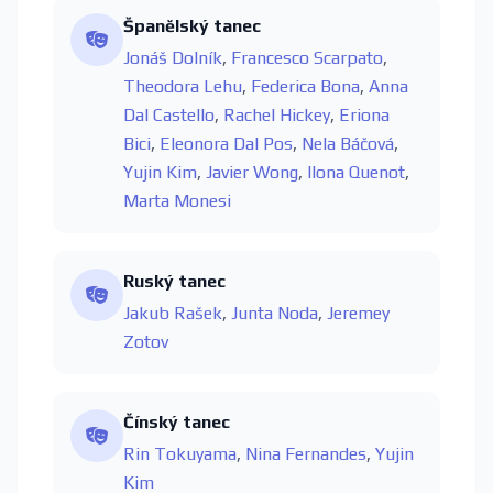
Španělský tanec
Jonáš Dolník
,
Francesco Scarpato
,
Theodora Lehu
,
Federica Bona
,
Anna
Dal Castello
,
Rachel Hickey
,
Eriona
Bici
,
Eleonora Dal Pos
,
Nela Báčová
,
Yujin Kim
,
Javier Wong
,
Ilona Quenot
,
Marta Monesi
Ruský tanec
Jakub Rašek
,
Junta Noda
,
Jeremey
Zotov
Čínský tanec
Rin Tokuyama
,
Nina Fernandes
,
Yujin
Kim