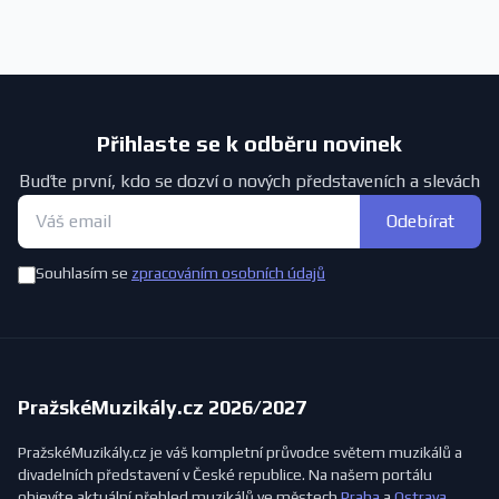
Přihlaste se k odběru novinek
Buďte první, kdo se dozví o nových představeních a slevách
Odebírat
Souhlasím se
zpracováním osobních údajů
PražskéMuzikály.cz 2026/2027
PražskéMuzikály.cz je váš kompletní průvodce světem muzikálů a
divadelních představení v České republice. Na našem portálu
objevíte aktuální přehled muzikálů ve městech
Praha
a
Ostrava
,