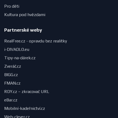
Pro děti
Kultura pod hvězdami
Partnerské weby
RealFree.cz - opravdu bez realitky
i-DIVADLO.eu
Tipy-na-dárek.cz
Zveráč.cz
BIGG.cz
FMAN.cz
RDY.cz – zkracovač URL
eBar.cz
Mobilní-kadeřnictví.cz
Web-clever.cz