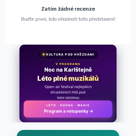
Zatím žádné recenze
Buďte první, kdo ohodnotí toto představení!
★
KULTURA POD HVĚZDAMI
V PROGRAMU
Noc na Karlštejně
Léto plné muzikálů
Open-air festival nejlepších
divadelních hitů pod
letní oblohou
LÉTO · HUDBA · MAGIE
Program a vstupenky
→