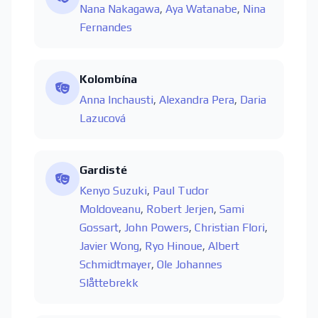
Nana Nakagawa
,
Aya Watanabe
,
Nina
Fernandes
Kolombína
Anna Inchausti
,
Alexandra Pera
,
Daria
Lazucová
Gardisté
Kenyo Suzuki
,
Paul Tudor
Moldoveanu
,
Robert Jerjen
,
Sami
Gossart
,
John Powers
,
Christian Flori
,
Javier Wong
,
Ryo Hinoue
,
Albert
Schmidtmayer
,
Ole Johannes
Slåttebrekk