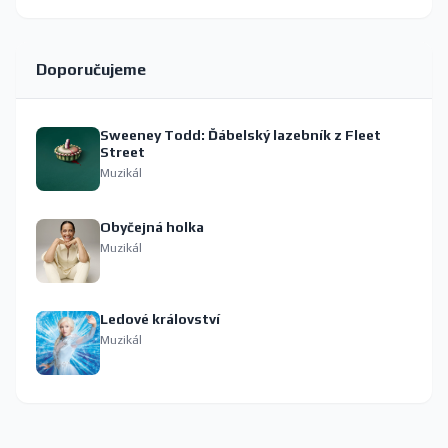
Doporučujeme
Sweeney Todd: Ďábelský lazebník z Fleet
Street
Muzikál
Obyčejná holka
Muzikál
Ledové království
Muzikál