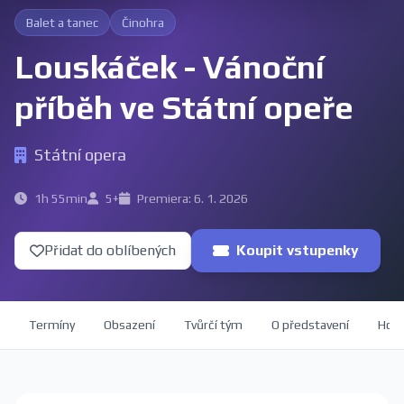
Balet a tanec
Činohra
Louskáček - Vánoční
příběh ve Státní opeře
Státní opera
1h 55min
5+
Premiera: 6. 1. 2026
Přidat do oblíbených
Koupit vstupenky
Termíny
Obsazení
Tvůrčí tým
O představení
Hod