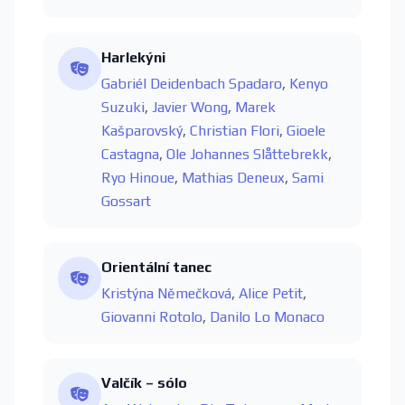
Harlekýni
Gabriél Deidenbach Spadaro
,
Kenyo
Suzuki
,
Javier Wong
,
Marek
Kašparovský
,
Christian Flori
,
Gioele
Castagna
,
Ole Johannes Slåttebrekk
,
Ryo Hinoue
,
Mathias Deneux
,
Sami
Gossart
Orientální tanec
Kristýna Němečková
,
Alice Petit
,
Giovanni Rotolo
,
Danilo Lo Monaco
Valčík – sólo