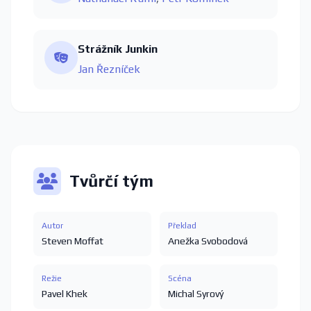
Strážník Junkin
Jan Řezníček
Tvůrčí tým
Autor
Překlad
Steven Moffat
Anežka Svobodová
Režie
Scéna
Pavel Khek
Michal Syrový