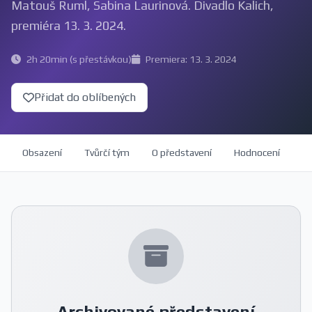
Matouš Ruml, Sabina Laurinová. Divadlo Kalich,
premiéra 13. 3. 2024.
2h 20min (s přestávkou)
Premiera: 13. 3. 2024
Přidat do oblíbených
Obsazení
Tvůrčí tým
O představení
Hodnocení
Archivované představení