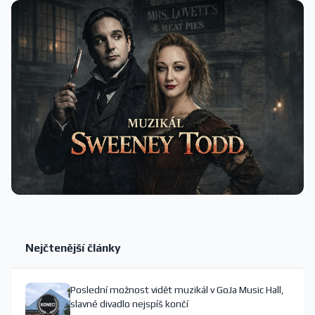
Nejčtenější články
Poslední možnost vidět muzikál v GoJa Music Hall,
slavné divadlo nejspíš končí