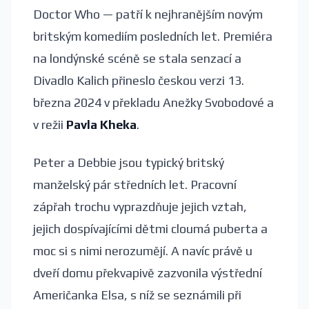
Doctor Who — patří k nejhranějším novým
britským komediím posledních let. Premiéra
na londýnské scéně se stala senzací a
Divadlo Kalich přineslo českou verzi 13.
března 2024 v překladu Anežky Svobodové a
v režii
Pavla Kheka
.
Peter a Debbie jsou typický britský
manželský pár středních let. Pracovní
zápřah trochu vyprazdňuje jejich vztah,
jejich dospívajícími dětmi cloumá puberta a
moc si s nimi nerozumějí. A navíc právě u
dveří domu překvapivě zazvonila výstřední
Američanka Elsa, s níž se seznámili při