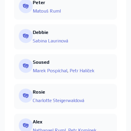
Peter
Matouš Ruml
Debbie
Sabina Laurinová
Soused
Marek Pospíchal
,
Petr Halíček
Rosie
Charlotte Steigerwaldová
Alex
Nathanael Ruml
,
Petr Komínek