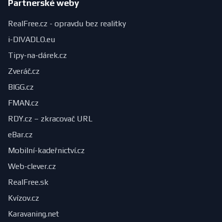
Partnerské weby
RealFree.cz - opravdu bez realitky
i-DIVADLO.eu
Tipy-na-dárek.cz
Zveráč.cz
BIGG.cz
FMAN.cz
RDY.cz – zkracovač URL
eBar.cz
Mobilní-kadeřnictví.cz
Web-clever.cz
RealFree.sk
Kvízov.cz
Karavaning.net