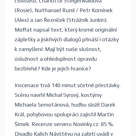
(Soused), Charlotte Steigerwaldová
(Rosie), Nathanael Ruml / Petr Komínek
(Alex) a Jan Řezníček (Strážník Junkin).
Moffat napsal text, který kromě originální
zápletky a jiskřivých dialogů přináší i otázky
k zamyšlení: Mají být naše slušnost,
úslužnost a ohleduplnost opravdu
bezbřehé? Kde je jejich hranice?
Inscenace trvá 140 minut včetně přestávky.
Scénu navrhl Michal Syrový, kostýmy
Michaela Semotánová, hudbu složil Darek
Král, pohybovou spolupráci zajistil Martin
Šimek. Recenze serveru Novinky.cz: 85 %.
Divadlo Kalich Návštěvu na zabití uvádí v