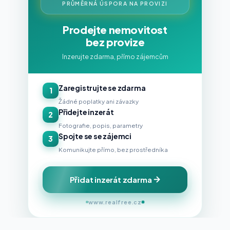
PRŮMĚRNÁ ÚSPORA NA PROVIZI
Prodejte nemovitost
bez provize
Inzerujte zdarma, přímo zájemcům
Zaregistrujte se zdarma
1
Žádné poplatky ani závazky
Přidejte inzerát
2
Fotografie, popis, parametry
Spojte se se zájemci
3
Komunikujte přímo, bez prostředníka
Přidat inzerát zdarma
www.realfree.cz