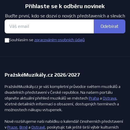
Přihlaste se k odběru novinek
Buďte první, kdo se dozví o nových představeních a slevách
Odebírat
Souhlasím se
zpracováním osobních údajů
PražskéMuzikály.cz 2026/2027
PražskéMuzikály.cz je váš kompletní průvodce světem muzikálů a
divadelních představení v České republice. Na našem portálu
objevíte aktuální přehled muzikálů ve městech
Praha
a
Ostrava
,
včetně detailních informací o obsazení, dostupných termínech a
možnostech nákupu vstupenek.
Nově rozšiřujeme naši nabídku o kalendář činoherních představení
v
Praze
,
Brně
a
Ostravě
, poskytujíc tak ještě širší výběr kulturních