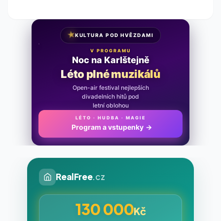
★
KULTURA POD HVĚZDAMI
V PROGRAMU
Noc na Karlštejně
Léto plné muzikálů
Open-air festival nejlepších
divadelních hitů pod
letní oblohou
LÉTO · HUDBA · MAGIE
Program a vstupenky
→
RealFree
.cz
130 000
Kč