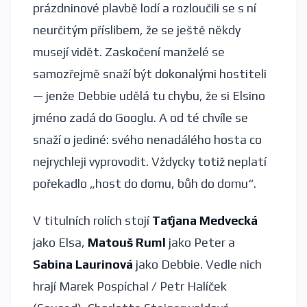
prázdninové plavbě lodí a rozloučili se s ní
neurčitým příslibem, že se ještě někdy
musejí vidět. Zaskočení manželé se
samozřejmě snaží být dokonalými hostiteli
— jenže Debbie udělá tu chybu, že si Elsino
jméno zadá do Googlu. A od té chvíle se
snaží o jediné: svého nenadálého hosta co
nejrychleji vyprovodit. Vždycky totiž neplatí
pořekadlo „host do domu, bůh do domu“.
V titulních rolích stojí
Taťjana Medvecká
jako Elsa,
Matouš Ruml
jako Peter a
Sabina Laurinová
jako Debbie. Vedle nich
hrají Marek Pospíchal / Petr Halíček