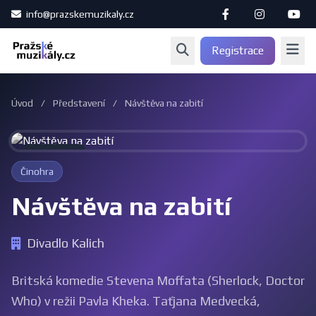
info@prazskemuzikaly.cz
Registrace
Úvod
/
Představení
/
Návštěva na zabití
Archiv
Činohra
Návštěva na zabití
Divadlo Kalich
Britská komedie Stevena Moffata (Sherlock, Doctor
Who) v režii Pavla Kheka. Taťjana Medvecká,