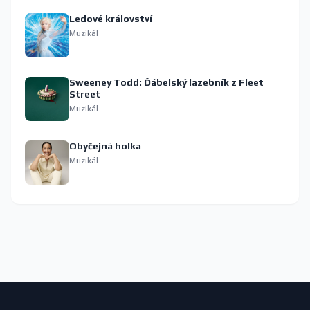
Ledové království
Muzikál
Sweeney Todd: Ďábelský lazebník z Fleet
Street
Muzikál
Obyčejná holka
Muzikál