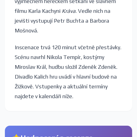
výjimečném hereckém setkání ve slavném
filmu Karla Kachyni
Kráva
. Vedle nich na
jevišti vystupují Petr Buchta a Barbora
Mošnová.
Inscenace trvá 120 minut včetně přestávky.
Scénu navrhl Nikola Tempír, kostýmy
Miroslav Král, hudbu složil Zdeněk Zdeněk.
Divadlo Kalich hru uvádí v hlavní budově na
Žižkově. Vstupenky a aktuální termíny
najdete v kalendáři níže.