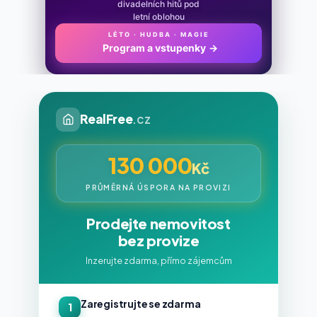
divadelních hitů pod
letní oblohou
LÉTO · HUDBA · MAGIE
Program a vstupenky
→
RealFree
.cz
130 000
Kč
PRŮMĚRNÁ ÚSPORA NA PROVIZI
Prodejte nemovitost
bez provize
Inzerujte zdarma, přímo zájemcům
Zaregistrujte se zdarma
1