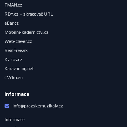
FMAN.cz
RDY.cz – zkracovač URL
eBar.cz
Mobilní-kadeřnictví.cz
Web-clever.cz
RealFree.sk
Kvízov.cz
Karavaning.net
CVčko.eu
Informace
info@prazskemuzikaly.cz
Informace