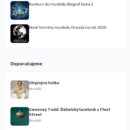
Konkurz do muzikálu Biograf láska 2
Nové termíny muzikálu Dracula na rok 2026
Doporučujeme
Obyčejná holka
Muzikál
Sweeney Todd: Ďábelský lazebník z Fleet
Street
Muzikál