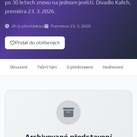
po 30 letech znovu na jednom jevišti. Divadlo Kalich,
premiéra 23. 3. 2026.
2h (s přestávkou)
Premiera: 23. 3. 2026
Přidat do oblíbených
Obsazení
Tvůrčí tým
O představení
Hodnocení
Archivované představení