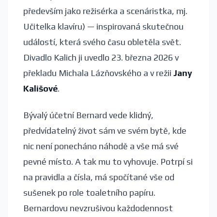
především jako režisérka a scenáristka, mj.
Učitelka klavíru) — inspirovaná skutečnou
událostí, která svého času obletěla svět.
Divadlo Kalich ji uvedlo 23. března 2026 v
překladu Michala Lázňovského a v režii
Jany
Kališové
.
Bývalý účetní Bernard vede klidný,
předvídatelný život sám ve svém bytě, kde
nic není ponecháno náhodě a vše má své
pevné místo. A tak mu to vyhovuje. Potrpí si
na pravidla a čísla, má spočítané vše od
sušenek po role toaletního papíru.
Bernardovu nevzrušivou každodennost