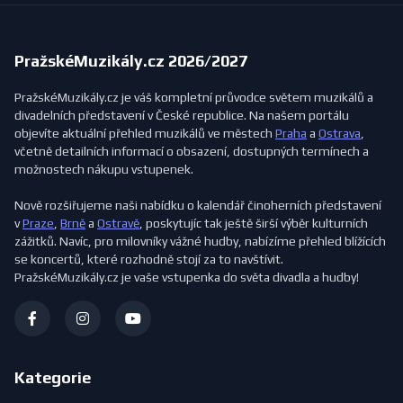
PražskéMuzikály.cz 2026/2027
PražskéMuzikály.cz je váš kompletní průvodce světem muzikálů a
divadelních představení v České republice. Na našem portálu
objevíte aktuální přehled muzikálů ve městech
Praha
a
Ostrava
,
včetně detailních informací o obsazení, dostupných termínech a
možnostech nákupu vstupenek.
Nově rozšiřujeme naši nabídku o kalendář činoherních představení
v
Praze
,
Brně
a
Ostravě
, poskytujíc tak ještě širší výběr kulturních
zážitků. Navíc, pro milovníky vážné hudby, nabízíme přehled blížících
se koncertů, které rozhodně stojí za to navštívit.
PražskéMuzikály.cz je vaše vstupenka do světa divadla a hudby!
Kategorie