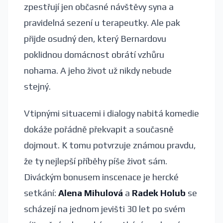
zpestřují jen občasné návštěvy syna a
pravidelná sezení u terapeutky. Ale pak
přijde osudný den, který Bernardovu
poklidnou domácnost obrátí vzhůru
nohama. A jeho život už nikdy nebude
stejný.
Vtipnými situacemi i dialogy nabitá komedie
dokáže pořádně překvapit a současně
dojmout. K tomu potvrzuje známou pravdu,
že ty nejlepší příběhy píše život sám.
Diváckým bonusem inscenace je hercké
setkání:
Alena Mihulová
a
Radek Holub
se
scházejí na jednom jevišti 30 let po svém