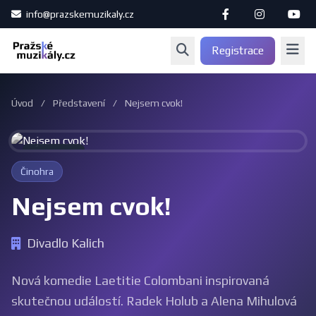
info@prazskemuzikaly.cz
Registrace
Úvod
/
Představení
/
Nejsem cvok!
Archiv
Činohra
Nejsem cvok!
Divadlo Kalich
Nová komedie Laetitie Colombani inspirovaná
skutečnou událostí. Radek Holub a Alena Mihulová