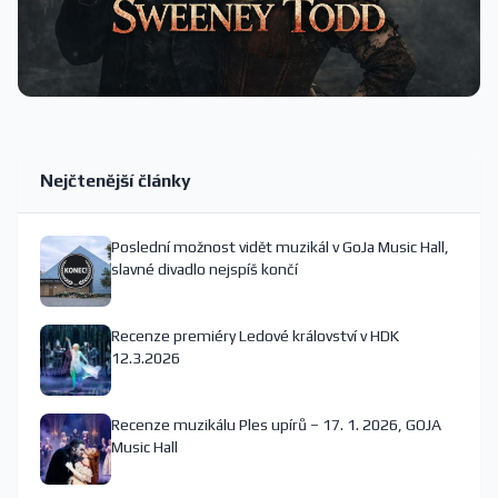
Nejčtenější články
Poslední možnost vidět muzikál v GoJa Music Hall,
slavné divadlo nejspíš končí
Recenze premiéry Ledové království v HDK
12.3.2026
Recenze muzikálu Ples upírů – 17. 1. 2026, GOJA
Music Hall