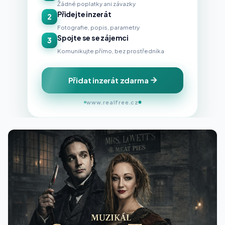
Žádné poplatky ani závazky
Přidejte inzerát
2
Fotografie, popis, parametry
Spojte se se zájemci
3
Komunikujte přímo, bez prostředníka
Přidat inzerát zdarma
www.realfree.cz