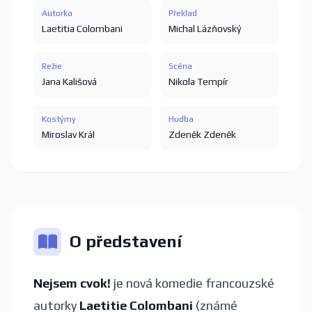
Autorka
Překlad
Laetitia Colombani
Michal Lázňovský
Režie
Scéna
Jana Kališová
Nikola Tempír
Kostýmy
Hudba
Miroslav Král
Zdeněk Zdeněk
O představení
Nejsem cvok!
je nová komedie francouzské
autorky
Laetitie Colombani
(známé