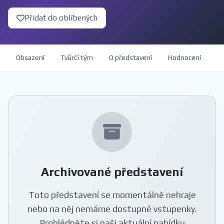
Přidat do oblíbených
Obsazení
Tvůrčí tým
O představení
Hodnocení
Archivované představení
Toto představení se momentálně nehraje
nebo na něj nemáme dostupné vstupenky.
Prohlédněte si naši aktuální nabídku