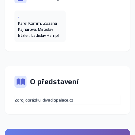
:
Karel Komm
,
Zuzana
Kajnarová
,
Miroslav
Etzler
,
Ladislav Hampl
O představení
Zdroj obrázku: divadlopalace.cz