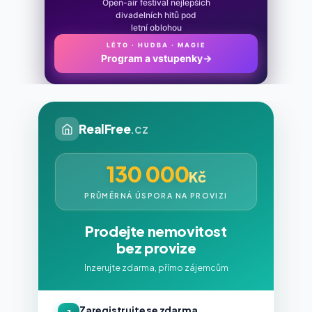
Open-air festival nejlepších
divadelních hitů pod
letní oblohou
LÉTO · HUDBA · MAGIE
Program a vstupenky
→
RealFree
.cz
130 000
Kč
PRŮMĚRNÁ ÚSPORA NA PROVIZI
Prodejte nemovitost
bez provize
Inzerujte zdarma, přímo zájemcům
Zaregistrujte se zdarma