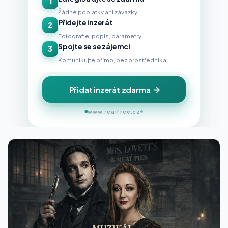
1
Žádné poplatky ani závazky
Přidejte inzerát
2
Fotografie, popis, parametry
Spojte se se zájemci
3
Komunikujte přímo, bez prostředníka
Přidat inzerát zdarma
www.realfree.cz