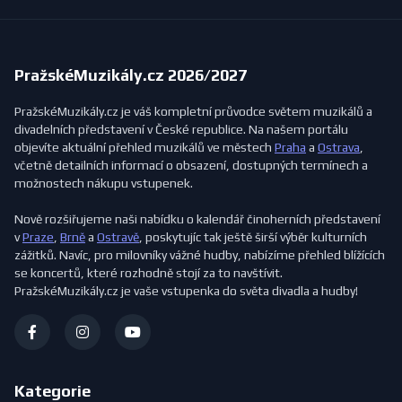
PražskéMuzikály.cz 2026/2027
PražskéMuzikály.cz je váš kompletní průvodce světem muzikálů a
divadelních představení v České republice. Na našem portálu
objevíte aktuální přehled muzikálů ve městech
Praha
a
Ostrava
,
včetně detailních informací o obsazení, dostupných termínech a
možnostech nákupu vstupenek.
Nově rozšiřujeme naši nabídku o kalendář činoherních představení
v
Praze
,
Brně
a
Ostravě
, poskytujíc tak ještě širší výběr kulturních
zážitků. Navíc, pro milovníky vážné hudby, nabízíme přehled blížících
se koncertů, které rozhodně stojí za to navštívit.
PražskéMuzikály.cz je vaše vstupenka do světa divadla a hudby!
Kategorie