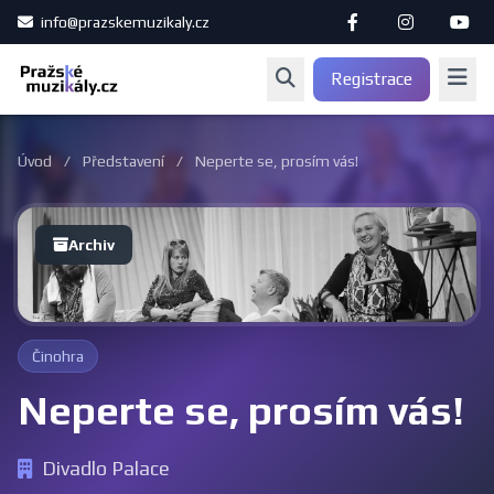
info@prazskemuzikaly.cz
Registrace
Úvod
/
Představení
/
Neperte se, prosím vás!
Archiv
Činohra
Neperte se, prosím vás!
Divadlo Palace