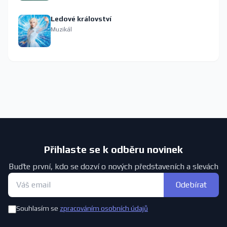
Ledové království
Muzikál
Přihlaste se k odběru novinek
Buďte první, kdo se dozví o nových představeních a slevách
Odebírat
Souhlasím se
zpracováním osobních údajů