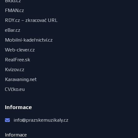
BIGG.cz
FMAN.cz
RDY.cz – zkracovač URL
eBar.cz
Mobilní-kadeřnictví.cz
Web-clever.cz
RealFree.sk
Kvízov.cz
Karavaning.net
CVčko.eu
Informace
info@prazskemuzikaly.cz
Informace