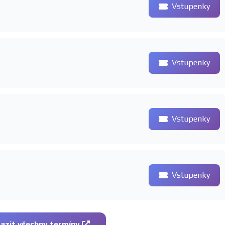
Vstupenky
Vstupenky
Vstupenky
Vstupenky
azit všechny termíny