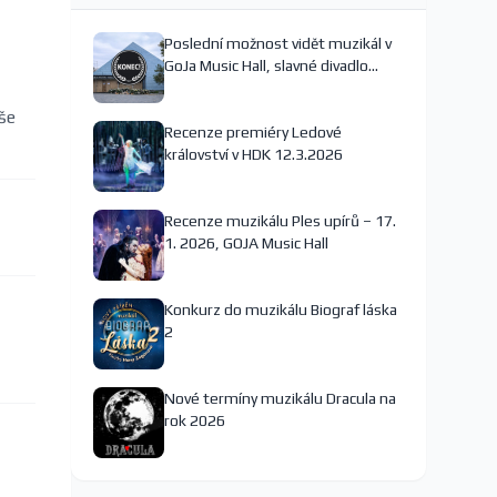
Poslední možnost vidět muzikál v
GoJa Music Hall, slavné divadlo
nejspíš končí
še
Recenze premiéry Ledové
království v HDK 12.3.2026
Recenze muzikálu Ples upírů – 17.
1. 2026, GOJA Music Hall
Konkurz do muzikálu Biograf láska
2
Nové termíny muzikálu Dracula na
rok 2026