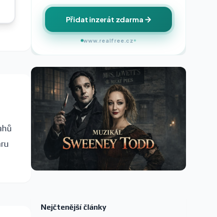
Přidat inzerát zdarma
www.realfree.cz
ahů
hru
Nejčtenější články