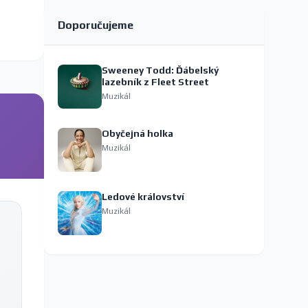
Doporučujeme
Sweeney Todd: Ďábelský
lazebník z Fleet Street
Muzikál
Obyčejná holka
Muzikál
Ledové království
Muzikál