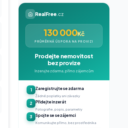
RealFree
.cz
130 000
Kč
PRŮMĚRNÁ ÚSPORA NA PROVIZI
Prodejte nemovitost
bez provize
Inzerujte zdarma, přímo zájemcům
Zaregistrujte se zdarma
1
Žádné poplatky ani závazky
Přidejte inzerát
2
Fotografie, popis, parametry
Spojte se se zájemci
3
Komunikujte přímo, bez prostředníka