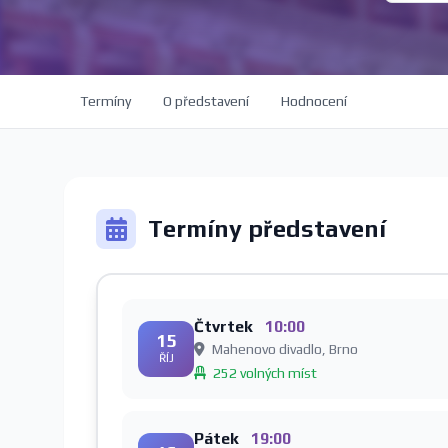
Termíny
O představení
Hodnocení
Termíny představení
Čtvrtek
10:00
15
Mahenovo divadlo, Brno
ŘÍJ
252 volných míst
Pátek
19:00