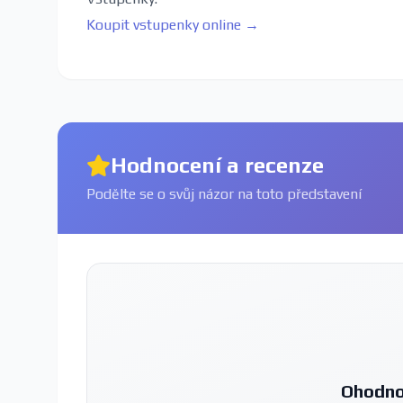
Koupit vstupenky online →
Hodnocení a recenze
Podělte se o svůj názor na toto představení
Ohodno