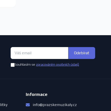
Odebírat
Souhlasím se
zpracováním osobních údajů
Informace
litky
info@prazskemuzikaly.cz