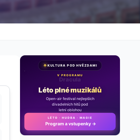
★
KULTURA POD HVĚZDAMI
V PROGRAMU
Noc na Karlštejně
Léto plné muzikálů
Open-air festival nejlepších
divadelních hitů pod
letní oblohou
LÉTO · HUDBA · MAGIE
Program a vstupenky
→