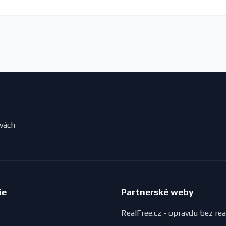
evách
ie
Partnerské weby
RealFree.cz - opravdu bez rea