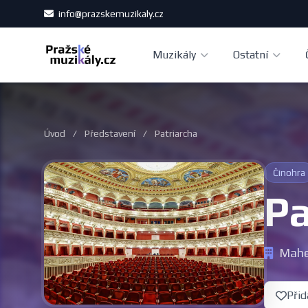
info@prazskemuzikaly.cz
Muzikály
Ostatní
Úvod
/
Představení
/
Patriarcha
Činohra
Pa
Mahe
Přid