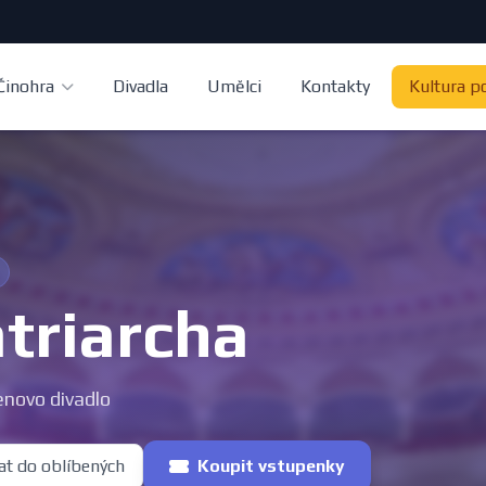
Činohra
Divadla
Umělci
Kontakty
Kultura p
triarcha
novo divadlo
at do oblíbených
Koupit vstupenky