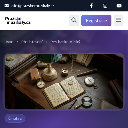
info@prazskemuzikaly.cz
Registrace
Úvod
/
Představení
/
Pes baskervillský
Činohra