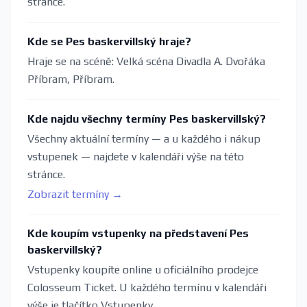
stránce.
Kde se Pes baskervillský hraje?
Hraje se na scéně: Velká scéna Divadla A. Dvořáka
Příbram, Příbram.
Kde najdu všechny termíny Pes baskervillský?
Všechny aktuální termíny — a u každého i nákup
vstupenek — najdete v kalendáři výše na této
stránce.
Zobrazit termíny →
Kde koupím vstupenky na představení Pes
baskervillský?
Vstupenky koupíte online u oficiálního prodejce
Colosseum Ticket. U každého termínu v kalendáři
výše je tlačítko Vstupenky.