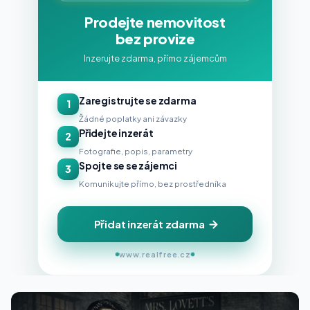
Prodejte nemovitost
bez provize
Inzerujte zdarma, přímo zájemcům
Zaregistrujte se zdarma
1
Žádné poplatky ani závazky
Přidejte inzerát
2
Fotografie, popis, parametry
Spojte se se zájemci
3
Komunikujte přímo, bez prostředníka
Přidat inzerát zdarma
www.realfree.cz