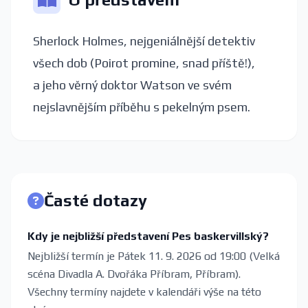
Sherlock Holmes, nejgeniálnější detektiv
všech dob (Poirot promine, snad příště!),
a jeho věrný doktor Watson ve svém
nejslavnějším příběhu s pekelným psem.
Časté dotazy
Kdy je nejbližší představení Pes baskervillský?
Nejbližší termín je Pátek 11. 9. 2026 od 19:00 (Velká
scéna Divadla A. Dvořáka Příbram, Příbram).
Všechny termíny najdete v kalendáři výše na této