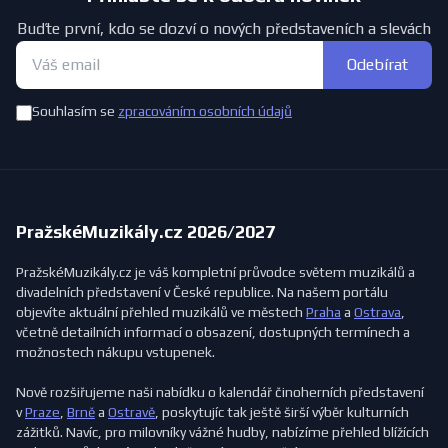
Buďte první, kdo se dozví o nových představeních a slevách
Odebírat
Souhlasím se
zpracováním osobních údajů
PražskéMuzikály.cz 2026/2027
PražskéMuzikály.cz je váš kompletní průvodce světem muzikálů a
divadelních představení v České republice. Na našem portálu
objevíte aktuální přehled muzikálů ve městech
Praha
a
Ostrava
,
včetně detailních informací o obsazení, dostupných termínech a
možnostech nákupu vstupenek.
Nově rozšiřujeme naši nabídku o kalendář činoherních představení
v
Praze
,
Brně
a
Ostravě
, poskytujíc tak ještě širší výběr kulturních
zážitků. Navíc, pro milovníky vážné hudby, nabízíme přehled blížících