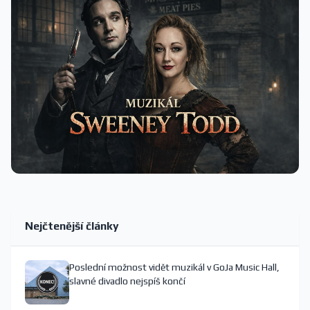
Nejčtenější články
Poslední možnost vidět muzikál v GoJa Music Hall,
slavné divadlo nejspíš končí