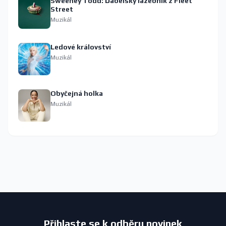
Sweeney Todd: Ďábelský lazebník z Fleet
Street
Muzikál
Ledové království
Muzikál
Obyčejná holka
Muzikál
Přihlaste se k odběru novinek