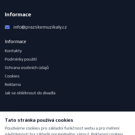
Informace
info@prazskemuzikaly.cz
Informace
Kontakty
Podmínky použití
Ochrana osobních údajů
Cookies
Reklama
Jak se obléknout do divadla
Tato stránka používá cookies
© 2026 PražskéMuzikály.cz. Všechna práva vyhrazena.
Vytvořeno s ❤ pro milovníky divadla | Vytvořil
Pavel Jirouš
Používáme cookies pro základní funkčnost webu a pro měření
návštěvnosti (na základě oprávněného zájmu). Reklamní cookies