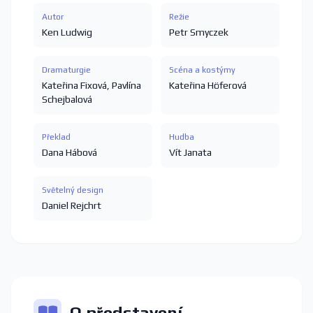
Autor
Režie
Ken Ludwig
Petr Smyczek
Dramaturgie
Scéna a kostýmy
Kateřina Fixová
,
Pavlína
Kateřina Höferová
Schejbalová
Překlad
Hudba
Dana Hábová
Vít Janata
Světelný design
Daniel Rejchrt
O představení