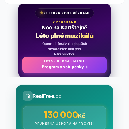
★
KULTURA POD HVĚZDAMI
V PROGRAMU
Noc na Karlštejně
Léto plné muzikálů
Open-air festival nejlepších
divadelních hitů pod
letní oblohou
LÉTO · HUDBA · MAGIE
Program a vstupenky
→
RealFree
.cz
130 000
Kč
PRŮMĚRNÁ ÚSPORA NA PROVIZI