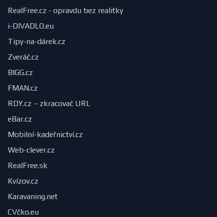
RealFree.cz - opravdu bez realitky
i-DIVADLO.eu
Tipy-na-dárek.cz
Zveráč.cz
BIGG.cz
FMAN.cz
RDY.cz – zkracovač URL
eBar.cz
Mobilní-kadeřnictví.cz
Web-clever.cz
RealFree.sk
Kvízov.cz
Karavaning.net
CVčko.eu