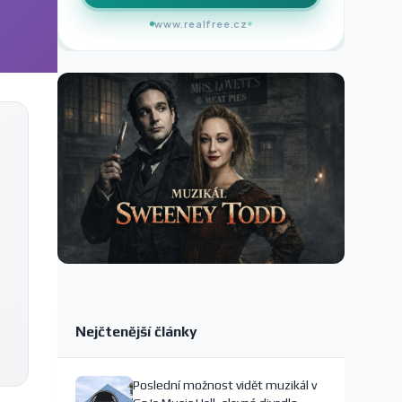
www.realfree.cz
Nejčtenější články
Poslední možnost vidět muzikál v