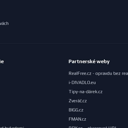
evách
ie
Partnerské weby
RealFree.cz - opravdu bez rea
i-DIVADLO.eu
Tipy-na-dárek.cz
Zveráč.cz
BIGG.cz
FMAN.cz