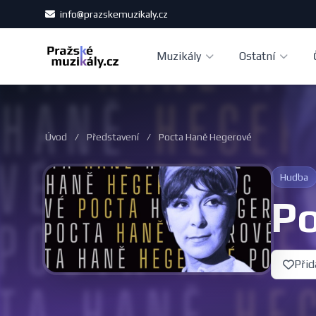
info@prazskemuzikaly.cz
Muzikály
Ostatní
Úvod
/
Představení
/
Pocta Haně Hegerové
Hudba
P
Přid