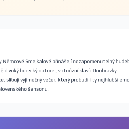
ny Němcové Šmejkalové přinášejí nezapomenutelný hude
ě divoký herecký naturel, virtuózní klavír Doubravky
 slibují výjimečný večer, který probudí i ty nejhlubší em
 slovenského šansonu.