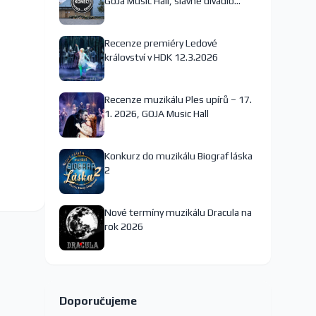
GoJa Music Hall, slavné divadlo
nejspíš končí
Recenze premiéry Ledové
království v HDK 12.3.2026
Recenze muzikálu Ples upírů – 17.
1. 2026, GOJA Music Hall
Konkurz do muzikálu Biograf láska
2
Nové termíny muzikálu Dracula na
rok 2026
Doporučujeme