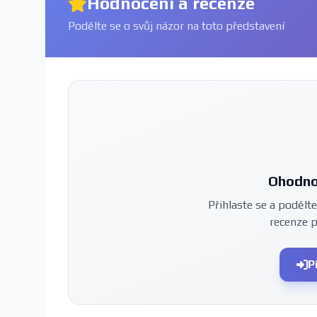
Hodnocení a recenze
Podělte se o svůj názor na toto představení
Ohodno
Přihlaste se a podělte
recenze 
P