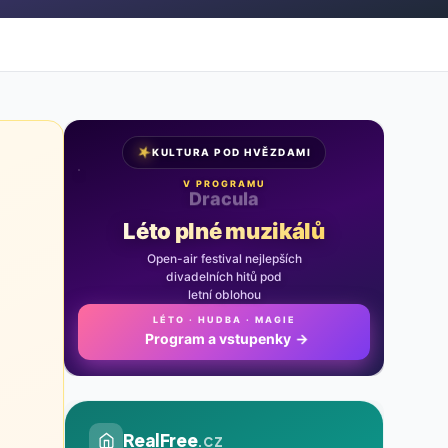
★
KULTURA POD HVĚZDAMI
V PROGRAMU
Noc na Karlštejně
Léto plné muzikálů
Open-air festival nejlepších
divadelních hitů pod
letní oblohou
LÉTO · HUDBA · MAGIE
Program a vstupenky
→
RealFree
.cz