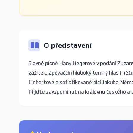
O představení
Slavné písně Hany Hegerové v podání Zuza
zážitek. Zpěvaččin hluboký temný hlas i něžn
Linhartové a sofistikované bicí Jakuba Němce,
Přijďte zavzpomínat na královnu českého a