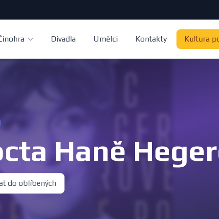
Činohra
Divadla
Umělci
Kontakty
Kultura p
octa Haně Hege
at do oblíbených