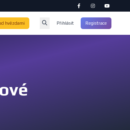
od hvězdami
Přihlásit
Registrace
rové