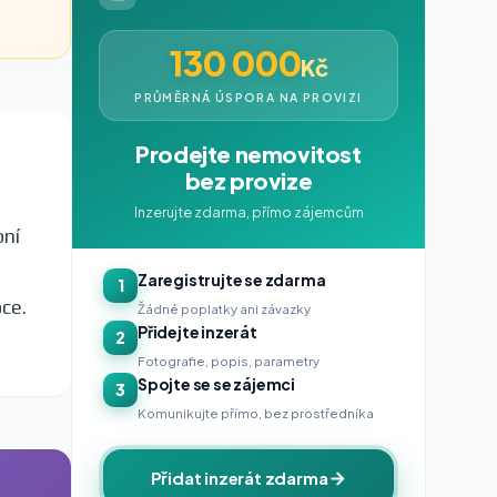
130 000
Kč
PRŮMĚRNÁ ÚSPORA NA PROVIZI
Prodejte nemovitost
bez provize
Inzerujte zdarma, přímo zájemcům
bní
Zaregistrujte se zdarma
1
oce.
Žádné poplatky ani závazky
Přidejte inzerát
2
Fotografie, popis, parametry
Spojte se se zájemci
3
Komunikujte přímo, bez prostředníka
Přidat inzerát zdarma