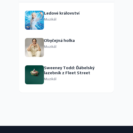
Ledové království
Muzikál
Obyčejná holka
Muzikál
Sweeney Todd: Ďábelský
lazebník z Fleet Street
Muzikál