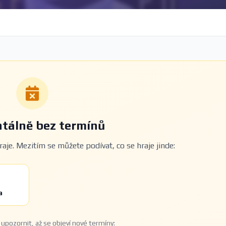
álně bez termínů
aje. Mezitím se můžete podívat, co se hraje jinde:
a
upozornit, až se objeví nové termíny: