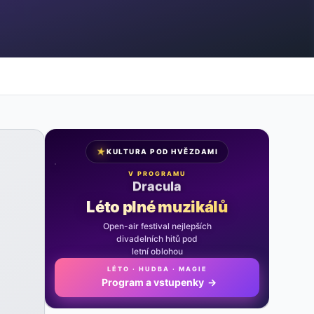
★
KULTURA POD HVĚZDAMI
V PROGRAMU
Noc na Karlštejně
Léto plné muzikálů
Open-air festival nejlepších
divadelních hitů pod
letní oblohou
LÉTO · HUDBA · MAGIE
Program a vstupenky
→