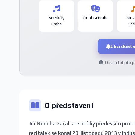
Muzikály
Činohra Praha
Muzi
Praha
Ost
Chci dosta
Obsah tohoto pře
O představení
Jiří Neduha začal s recitálky především proto
recitálek se konal 28. listopadu 2013 v Indust