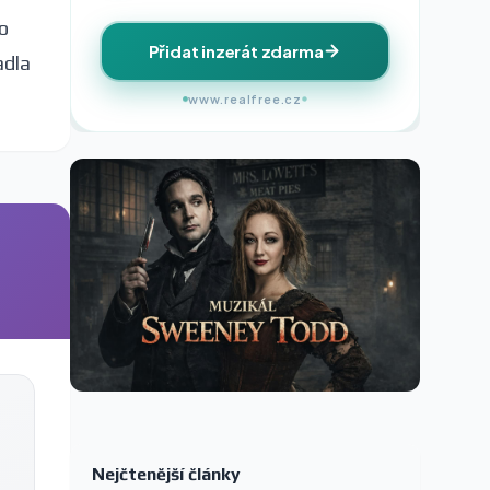
o
Přidat inzerát zdarma
adla
www.realfree.cz
Nejčtenější články