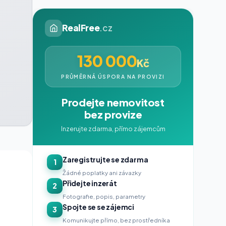
RealFree
.cz
130 000
Kč
PRŮMĚRNÁ ÚSPORA NA PROVIZI
Prodejte nemovitost
bez provize
Inzerujte zdarma, přímo zájemcům
Zaregistrujte se zdarma
1
Žádné poplatky ani závazky
Přidejte inzerát
2
Fotografie, popis, parametry
Spojte se se zájemci
3
Komunikujte přímo, bez prostředníka