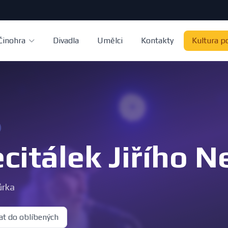
Činohra
Divadla
Umělci
Kontakty
Kultura p
citálek Jiřího N
rka
at do oblíbených