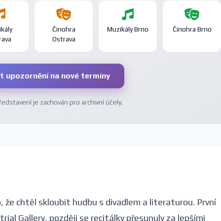
kály
Činohra
Muzikály Brno
Činohra Brno
rava
Ostrava
t upozornění na nové termíny
dstavení je zachován pro archivní účely.
, že chtěl skloubit hudbu s divadlem a literaturou. První
rial Gallery, později se recitálky přesunuly za lepšími