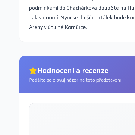
podmínkami do Chachárkova doupěte na Hulv
tak komorní. Nyní se další recitálek bude k
Arény v útulné Komůrce.
Hodnocení a recenze
Podělte se o svůj názor na toto představení