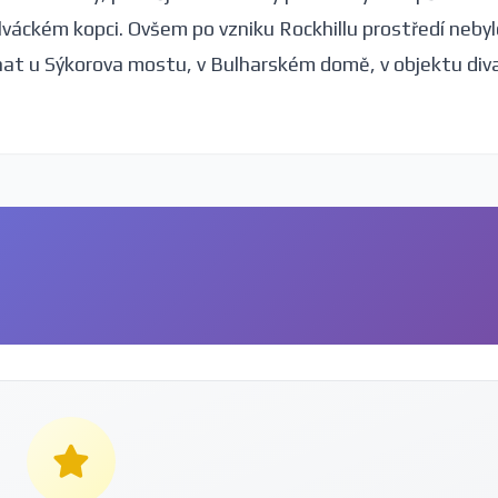
áckém kopci. Ovšem po vzniku Rockhillu prostředí nebyl
onat u Sýkorova mostu, v Bulharském domě, v objektu div