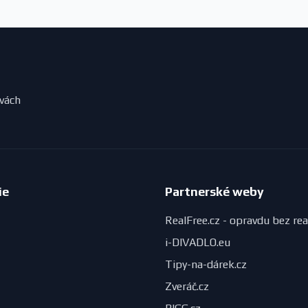
evách
ie
Partnerské weby
RealFree.cz - opravdu bez rea
i-DIVADLO.eu
Tipy-na-dárek.cz
Zveráč.cz