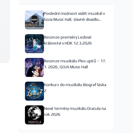
Poslední možnost vidět muzikál v
GoJa Music Hall, slavné divadlo
nejspíš končí
Recenze premiéry Ledové
království v HDK 12.3.2026
Recenze muzikálu Ples upírů – 17.
1. 2026, GOJA Music Hall
Konkurz do muzikálu Biograf láska
2
Nové termíny muzikálu Dracula na
rok 2026