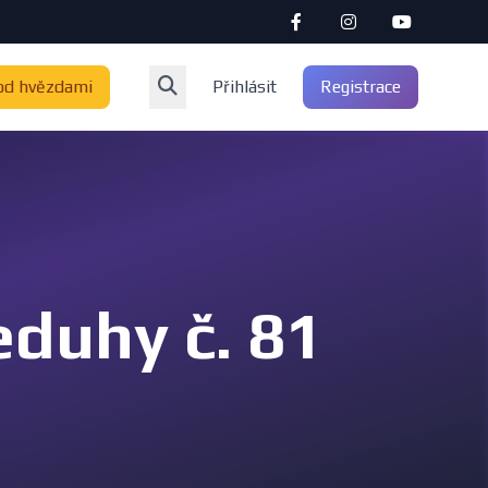
od hvězdami
Přihlásit
Registrace
eduhy č. 81