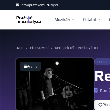
info@prazskemuzikaly.cz
Muzikály
Ostatní
Úvod
/
Představení
/
Recitálek Jiřího Neduhy č. 81
Hudba
Archiv
Re
Komů
Přid