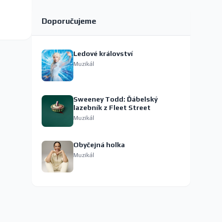
Doporučujeme
Ledové království
Muzikál
Sweeney Todd: Ďábelský
lazebník z Fleet Street
Muzikál
Obyčejná holka
Muzikál