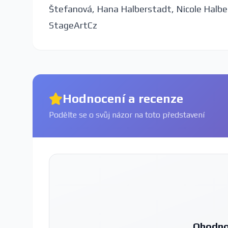
Štefanová, Hana Halberstadt, Nicole Halbers
StageArtCz
Hodnocení a recenze
Podělte se o svůj názor na toto představení
Ohodno