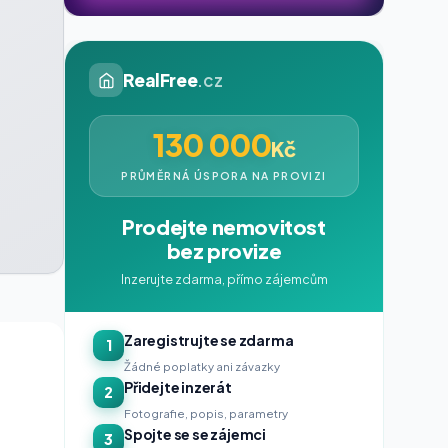
RealFree
.cz
130 000
Kč
PRŮMĚRNÁ ÚSPORA NA PROVIZI
Prodejte nemovitost
bez provize
Inzerujte zdarma, přímo zájemcům
Zaregistrujte se zdarma
1
Žádné poplatky ani závazky
Přidejte inzerát
2
Fotografie, popis, parametry
Spojte se se zájemci
3