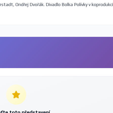
tadt, Ondřej Dvořák. Divadlo Bolka Polívky v koprodukci
ťte toto představení