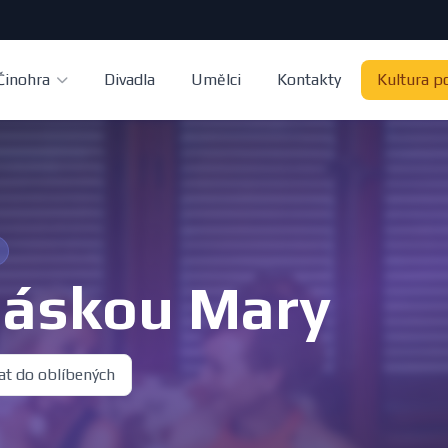
Činohra
Divadla
Umělci
Kontakty
Kultura p
láskou Mary
at do oblíbených