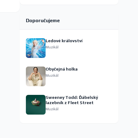
Doporučujeme
Ledové království
Muzikál
Obyčejná holka
Muzikál
Sweeney Todd: Ďábelský
lazebník z Fleet Street
Muzikál