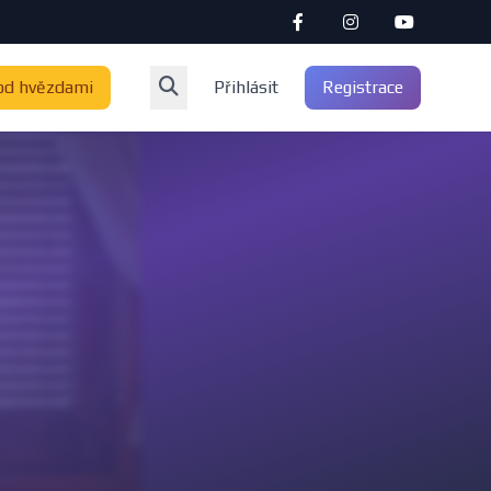
od hvězdami
Přihlásit
Registrace