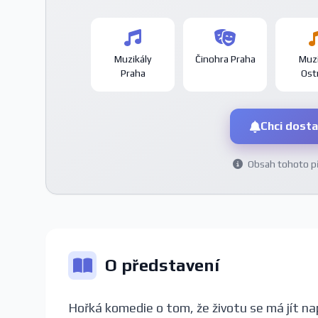
Muzikály
Činohra Praha
Muzi
Praha
Ost
Chci dosta
Obsah tohoto pře
O představení
Hořká komedie o tom, že životu se má jít nap