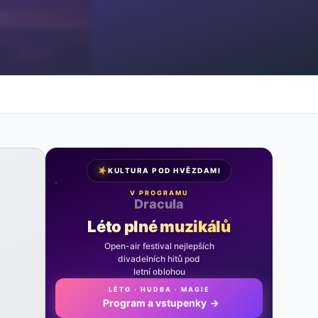
★
KULTURA POD HVĚZDAMI
V PROGRAMU
Noc na Karlštejně
Léto plné muzikálů
Open-air festival nejlepších
divadelních hitů pod
letní oblohou
LÉTO · HUDBA · MAGIE
Program a vstupenky
→