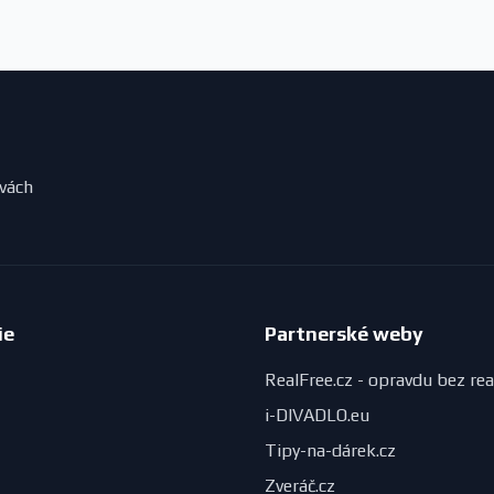
evách
ie
Partnerské weby
RealFree.cz - opravdu bez rea
i-DIVADLO.eu
Tipy-na-dárek.cz
Zveráč.cz