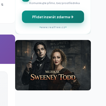
Komunikujte přímo, bez prostředníka
 s
Přidat inzerát zdarma
www.realfree.cz