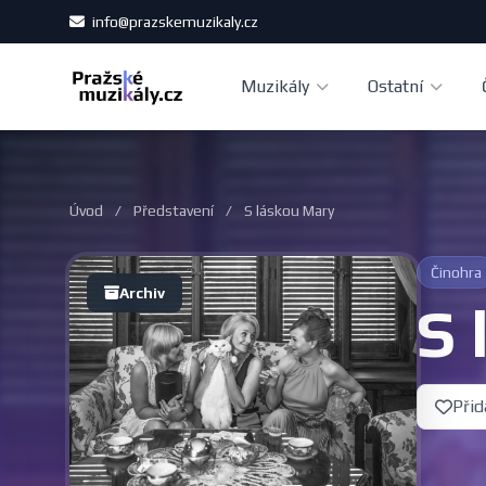
info@prazskemuzikaly.cz
Muzikály
Ostatní
Úvod
/
Představení
/
S láskou Mary
Činohra
Archiv
S 
Přid