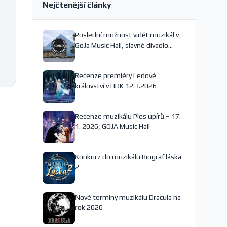
Nejčtenější články
Poslední možnost vidět muzikál v
GoJa Music Hall, slavné divadlo
nejspíš končí
Recenze premiéry Ledové
království v HDK 12.3.2026
Recenze muzikálu Ples upírů – 17.
1. 2026, GOJA Music Hall
Konkurz do muzikálu Biograf láska
2
Nové termíny muzikálu Dracula na
rok 2026