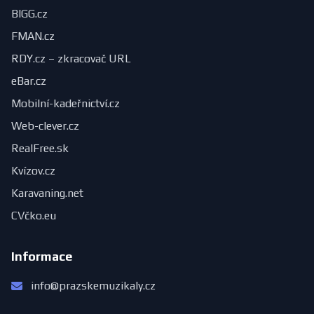
BIGG.cz
FMAN.cz
RDY.cz – zkracovač URL
eBar.cz
Mobilní-kadeřnictví.cz
Web-clever.cz
RealFree.sk
Kvízov.cz
Karavaning.net
CVčko.eu
Informace
info@prazskemuzikaly.cz