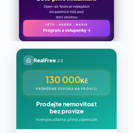
Open-air festival nejlepších
divadelních hitů pod
letní oblohou
LÉTO · HUDBA · MAGIE
Program a vstupenky
→
RealFree
.cz
130 000
Kč
PRŮMĚRNÁ ÚSPORA NA PROVIZI
Prodejte nemovitost
bez provize
Inzerujte zdarma, přímo zájemcům