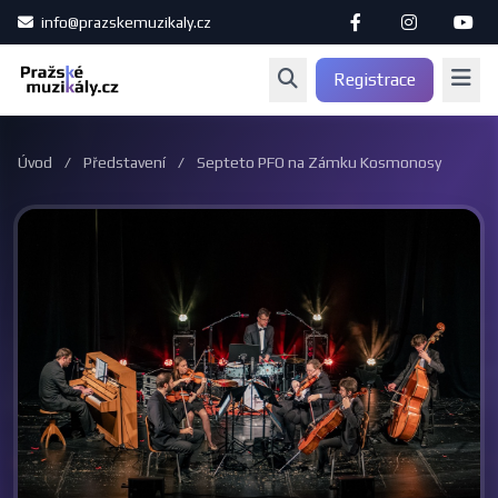
info@prazskemuzikaly.cz
Registrace
Úvod
/
Představení
/
Septeto PFO na Zámku Kosmonosy