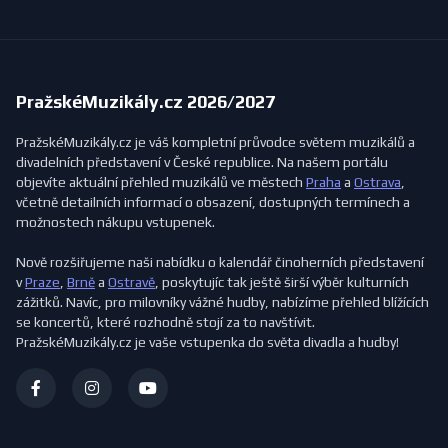
PražskéMuzikály.cz 2026/2027
PražskéMuzikály.cz je váš kompletní průvodce světem muzikálů a
divadelních představení v České republice. Na našem portálu
objevíte aktuální přehled muzikálů ve městech
Praha
a
Ostrava
,
včetně detailních informací o obsazení, dostupných termínech a
možnostech nákupu vstupenek.
Nově rozšiřujeme naši nabídku o kalendář činoherních představení
v
Praze
,
Brně
a
Ostravě
, poskytujíc tak ještě širší výběr kulturních
zážitků. Navíc, pro milovníky vážné hudby, nabízíme přehled blížících
se koncertů, které rozhodně stojí za to navštívit.
PražskéMuzikály.cz je vaše vstupenka do světa divadla a hudby!