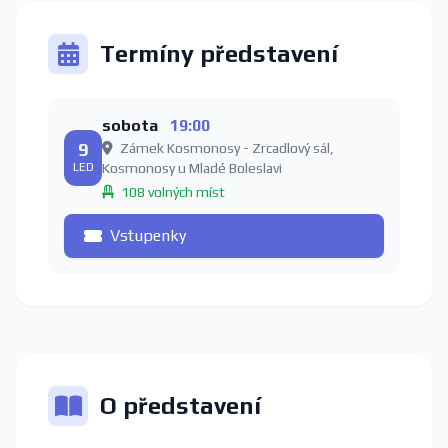
Termíny představení
sobota
19:00
9
Zámek Kosmonosy - Zrcadlový sál,
LED
Kosmonosy u Mladé Boleslavi
108 volných míst
Vstupenky
O představení