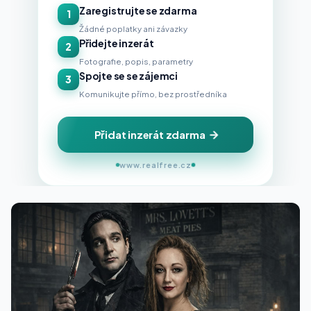
Zaregistrujte se zdarma
1
Žádné poplatky ani závazky
Přidejte inzerát
2
Fotografie, popis, parametry
Spojte se se zájemci
3
Komunikujte přímo, bez prostředníka
Přidat inzerát zdarma
www.realfree.cz