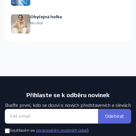
Obyčejná holka
Muzikál
Přihlaste se k odběru novinek
Buďte první, kdo se dozví o nových představeních a slevách
Odebírat
Souhlasím se
zpracováním osobních údajů