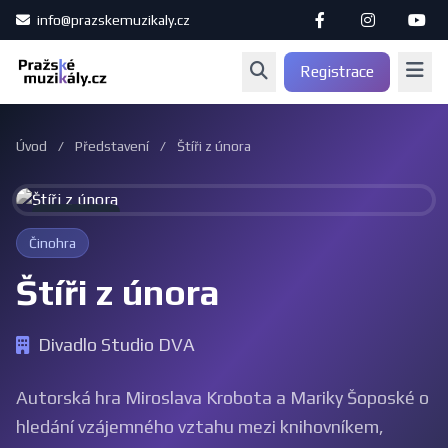
info@prazskemuzikaly.cz
Registrace
Úvod
/
Představení
/
Štíři z února
Archiv
Činohra
Štíři z února
Divadlo Studio DVA
Autorská hra Miroslava Krobota a Mariky Šoposké o
hledání vzájemného vztahu mezi knihovníkem,