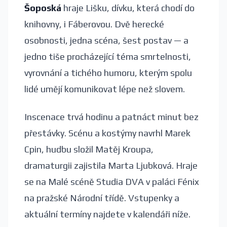
Šoposká
hraje Lišku, dívku, která chodí do
knihovny, i Fáberovou. Dvě herecké
osobnosti, jedna scéna, šest postav — a
jedno tiše procházející téma smrtelnosti,
vyrovnání a tichého humoru, kterým spolu
lidé umějí komunikovat lépe než slovem.
Inscenace trvá hodinu a patnáct minut bez
přestávky. Scénu a kostýmy navrhl Marek
Cpin, hudbu složil Matěj Kroupa,
dramaturgii zajistila Marta Ljubková. Hraje
se na Malé scéně Studia DVA v paláci Fénix
na pražské Národní třídě. Vstupenky a
aktuální termíny najdete v kalendáři níže.