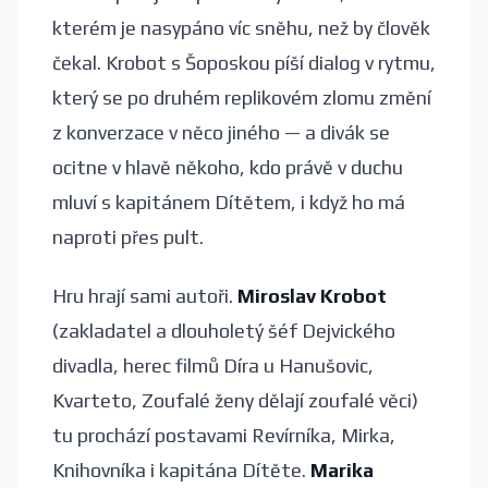
kterém je nasypáno víc sněhu, než by člověk
čekal. Krobot s Šoposkou píší dialog v rytmu,
který se po druhém replikovém zlomu změní
z konverzace v něco jiného — a divák se
ocitne v hlavě někoho, kdo právě v duchu
mluví s kapitánem Dítětem, i když ho má
naproti přes pult.
Hru hrají sami autoři.
Miroslav Krobot
(zakladatel a dlouholetý šéf Dejvického
divadla, herec filmů Díra u Hanušovic,
Kvarteto, Zoufalé ženy dělají zoufalé věci)
tu prochází postavami Revírníka, Mirka,
Knihovníka i kapitána Dítěte.
Marika