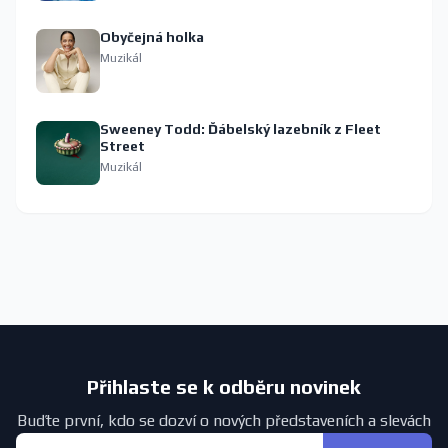
Obyčejná holka
Muzikál
Sweeney Todd: Ďábelský lazebník z Fleet
Street
Muzikál
Přihlaste se k odběru novinek
Buďte první, kdo se dozví o nových představeních a slevách