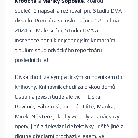
Krobota
a
Mariky Šoposké
, kterou
společně napsali a režírovali pro Studio DVA
divadlo. Premiéra se uskutečnila 12. dubna
2024 na Malé scéně Studia DVA a
inscenace patří k nejcennějším komorním
titulům studiodváckého repertoáru
posledních let.
Dívka chodí za sympatickým knihovníkem do
knihovny. Knihovník chodí za dívkou domů.
Osob na jevišti bude ale víc — Liška,
Revírník, Fáberová, kapitán Dítě, Marika,
Mirek. Některé jako by vypadly z Janáčkovy
opery, jiné z televizní detektivky, ještě jiné z
dlouhé předjarní procházky lesem, ve