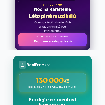
V PROGRAMU
Noc na Karlštejně
Léto plné muzikálů
Open-air festival nejlepších
divadelních hitů pod
letní oblohou
LÉTO · HUDBA · MAGIE
Program a vstupenky
→
RealFree
.cz
130 000
Kč
PRŮMĚRNÁ ÚSPORA NA PROVIZI
Prodejte nemovitost
bez provize