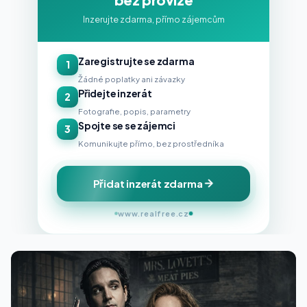
Inzerujte zdarma, přímo zájemcům
Zaregistrujte se zdarma
1
Žádné poplatky ani závazky
Přidejte inzerát
2
Fotografie, popis, parametry
Spojte se se zájemci
3
Komunikujte přímo, bez prostředníka
Přidat inzerát zdarma
www.realfree.cz