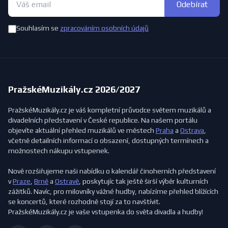
Odebírat
Souhlasím se
zpracováním osobních údajů
PražskéMuzikály.cz 2026/2027
PražskéMuzikály.cz je váš kompletní průvodce světem muzikálů a
divadelních představení v České republice. Na našem portálu
objevíte aktuální přehled muzikálů ve městech
Praha
a
Ostrava
,
včetně detailních informací o obsazení, dostupných termínech a
možnostech nákupu vstupenek.
Nově rozšiřujeme naši nabídku o kalendář činoherních představení
v
Praze
,
Brně
a
Ostravě
, poskytujíc tak ještě širší výběr kulturních
zážitků. Navíc, pro milovníky vážné hudby, nabízíme přehled blížících
se koncertů, které rozhodně stojí za to navštívit.
PražskéMuzikály.cz je vaše vstupenka do světa divadla a hudby!