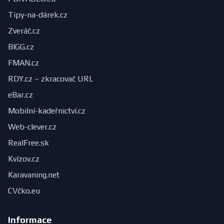
Tipy-na-dárek.cz
Zveráč.cz
BIGG.cz
FMAN.cz
RDY.cz – zkracovač URL
eBar.cz
Mobilní-kadeřnictví.cz
Web-clever.cz
RealFree.sk
Kvízov.cz
Karavaning.net
CVčko.eu
Informace