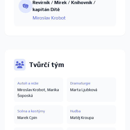
Revírník / Mirek / Knihovník /
kapitán Dítě
Miroslav Krobot
Tvůrčí tým
Autoři a režie
Dramaturgie
Miroslav Krobot
,
Marika
Marta Ljubková
Šoposká
Scéna a kostýmy
Hudba
Marek Cpin
Matěj Kroupa