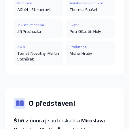
Produkce
Asistentka produkce
Alžběta Steinerová
Theresa Snášel
Jevištní technika
Světlo
Jiří Procházka
Petr Olša
,
Jiří Holý
Zvuk
Producent
Tomáš Novotný
,
Martin
Michal Hrubý
Sochůrek
O představení
Štíři z února
je autorská hra
Miroslava