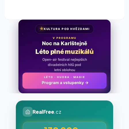
★
KULTURA POD HVĚZDAMI
V PROGRAMU
Noc na Karlštejně
Léto plné muzikálů
Open-air festival nejlepších
divadelních hitů pod
letní oblohou
LÉTO · HUDBA · MAGIE
Program a vstupenky
→
RealFree
.cz