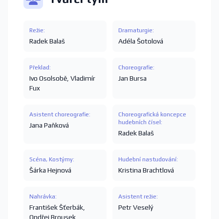
Režie:
Dramaturgie:
Radek Balaš
Adéla Šotolová
Překlad:
Choreografie:
Ivo Osolsobě
,
Vladimír
Jan Bursa
Fux
Asistent choreografie:
Choreografická koncepce
hudebních čísel:
Jana Paňková
Radek Balaš
Scéna, Kostýmy:
Hudební nastudování:
Šárka Hejnová
Kristina Brachtlová
Nahrávka:
Asistent režie:
František Šťerbák
,
Petr Veselý
Ondřej Brousek