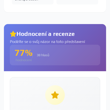
Hodnocení a recenze
Podělte se o svůj názor na toto představení
77%
38 hlasů
hodnocení