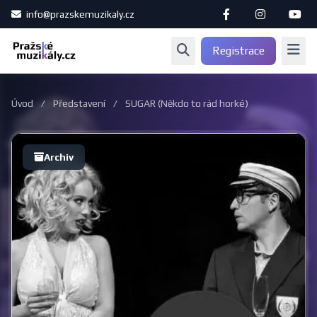
info@prazskemuzikaly.cz
Registrace
Úvod
/
Představení
/
SUGAR (Někdo to rád horké)
Archiv