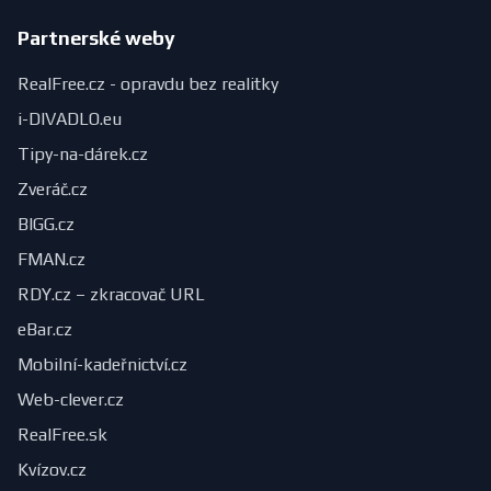
Partnerské weby
RealFree.cz - opravdu bez realitky
i-DIVADLO.eu
Tipy-na-dárek.cz
Zveráč.cz
BIGG.cz
FMAN.cz
RDY.cz – zkracovač URL
eBar.cz
Mobilní-kadeřnictví.cz
Web-clever.cz
RealFree.sk
Kvízov.cz