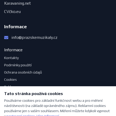
Karavaning.net
CVčko.eu
Informace
info@prazskemuzikaly.cz
Informace
Kontakty
Podmínky použití
Ochrana osobních údajů
Cookies
Reklama
Tato stránka používá cookies
Jak se obléknout do divadla
Používáme cookies pro základní funkčnost webu a pro měření
návštěvnosti (na základě oprávněného zájmu). Reklamní cookies
používáme jen s vaším souhlasem. Měření můžete kdykoli vypnout