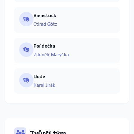
Bienstock
Ctirad Götz
Psí dečka
Zdeněk Maryška
Dude
Karel Jirák
Tvůrčí tým