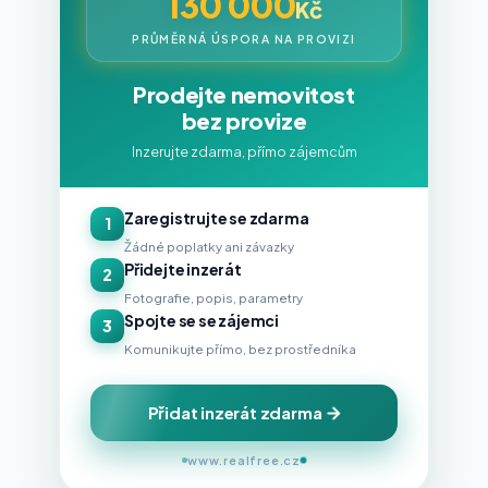
130 000
Kč
PRŮMĚRNÁ ÚSPORA NA PROVIZI
Prodejte nemovitost
bez provize
Inzerujte zdarma, přímo zájemcům
Zaregistrujte se zdarma
1
Žádné poplatky ani závazky
Přidejte inzerát
2
Fotografie, popis, parametry
Spojte se se zájemci
3
Komunikujte přímo, bez prostředníka
Přidat inzerát zdarma
www.realfree.cz