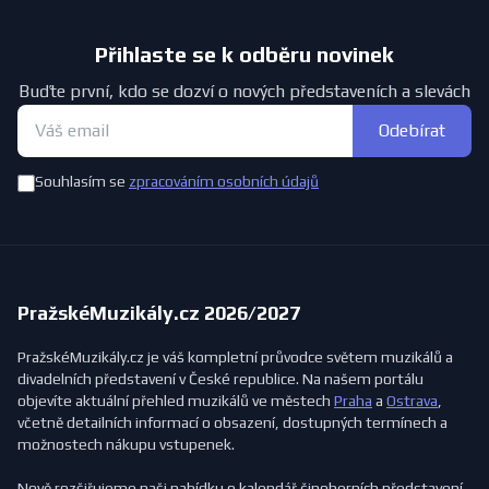
Přihlaste se k odběru novinek
Buďte první, kdo se dozví o nových představeních a slevách
Odebírat
Souhlasím se
zpracováním osobních údajů
PražskéMuzikály.cz 2026/2027
PražskéMuzikály.cz je váš kompletní průvodce světem muzikálů a
divadelních představení v České republice. Na našem portálu
objevíte aktuální přehled muzikálů ve městech
Praha
a
Ostrava
,
včetně detailních informací o obsazení, dostupných termínech a
možnostech nákupu vstupenek.
Nově rozšiřujeme naši nabídku o kalendář činoherních představení