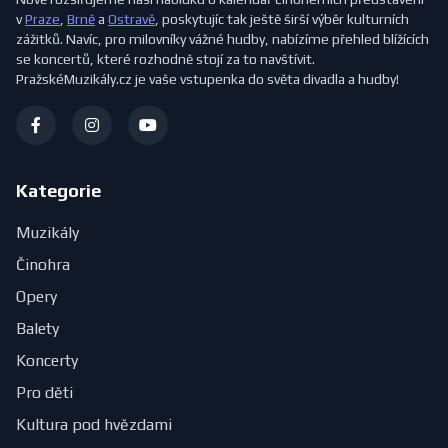
v
Praze
,
Brně
a
Ostravě
, poskytujíc tak ještě širší výběr kulturních
zážitků. Navíc, pro milovníky vážné hudby, nabízíme přehled blížících
se koncertů, které rozhodně stojí za to navštívit.
PražskéMuzikály.cz je vaše vstupenka do světa divadla a hudby!
Kategorie
Muzikály
Činohra
Opery
Balety
Koncerty
Pro děti
Kultura pod hvězdami