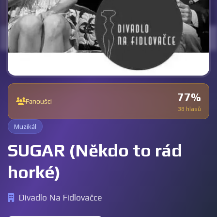
77%
Fanoušci
38 hlasů
Muzikál
SUGAR (Někdo to rád
horké)
Divadlo Na Fidlovačce