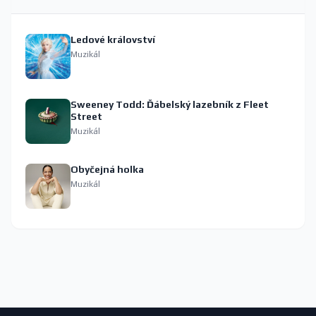
Ledové království
Muzikál
Sweeney Todd: Ďábelský lazebník z Fleet
Street
Muzikál
Obyčejná holka
Muzikál