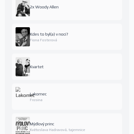
2x Woody Allen
Kdes to byl(a) v noci?
Fiona Fosterová
Kvartet
Lakomec
Frosina
Mýdlový princ
Květoslava Hadravová, tajemnice