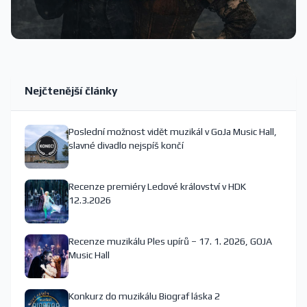
Nejčtenější články
Poslední možnost vidět muzikál v GoJa Music Hall,
slavné divadlo nejspíš končí
Recenze premiéry Ledové království v HDK
12.3.2026
Recenze muzikálu Ples upírů – 17. 1. 2026, GOJA
Music Hall
Konkurz do muzikálu Biograf láska 2