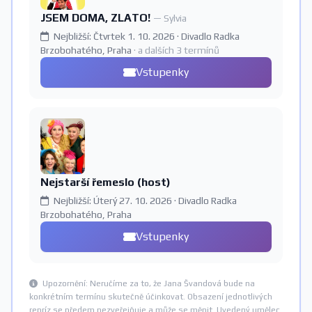
JSEM DOMA, ZLATO!
— Sylvia
Nejbližší: Čtvrtek 1. 10. 2026 · Divadlo Radka
Brzobohatého, Praha
· a dalších 3 termínů
Vstupenky
Nejstarší řemeslo (host)
Nejbližší: Úterý 27. 10. 2026 · Divadlo Radka
Brzobohatého, Praha
Vstupenky
Upozornění: Neručíme za to, že Jana Švandová bude na
konkrétním termínu skutečně účinkovat. Obsazení jednotlivých
repríz se předem nezveřejňuje a může se měnit. Uvedený umělec