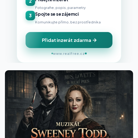
2
Fotografie, popis, parametry
Spojte se se zájemci
3
Komunikujte přímo, bez prostředníka
Přidat inzerát zdarma
www.realfree.cz