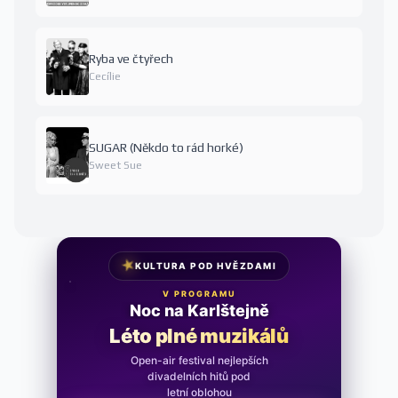
Ryba ve čtyřech
Cecílie
SUGAR (Někdo to rád horké)
Sweet Sue
★
KULTURA POD HVĚZDAMI
V PROGRAMU
Noc na Karlštejně
Léto plné muzikálů
Open-air festival nejlepších
divadelních hitů pod
letní oblohou