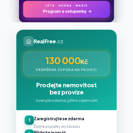
LÉTO · HUDBA · MAGIE
Program a vstupenky
→
RealFree
.cz
130 000
Kč
PRŮMĚRNÁ ÚSPORA NA PROVIZI
Prodejte nemovitost
bez provize
Inzerujte zdarma, přímo zájemcům
Zaregistrujte se zdarma
1
Žádné poplatky ani závazky
Přidejte inzerát