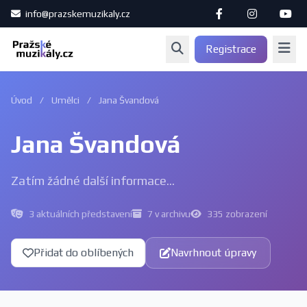
info@prazskemuzikaly.cz
Registrace
Úvod
/
Umělci
/
Jana Švandová
Jana Švandová
Zatím žádné další informace...
3 aktuálních představení
7 v archivu
335 zobrazení
Přidat do oblíbených
Navrhnout úpravy