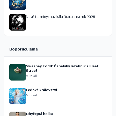
Nové termíny muzikálu Dracula na rok 2026
Doporučujeme
Sweeney Todd: Ďábelský lazebník z Fleet
Street
Muzikál
Ledové království
Muzikál
Obyčejná holka