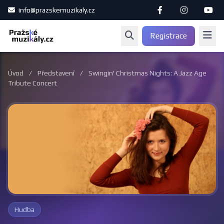
info@prazskemuzikaly.cz
Registrace
Úvod
/
Představení
/
Swingin' Christmas Nights: A Jazz Age
Tribute Concert
Hudba