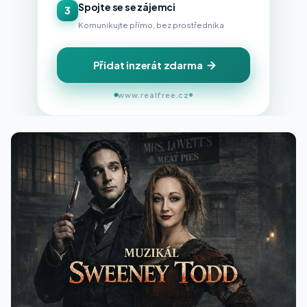
Spojte se se zájemci
3
Komunikujte přímo, bez prostředníka
Přidat inzerát zdarma
www.realfree.cz