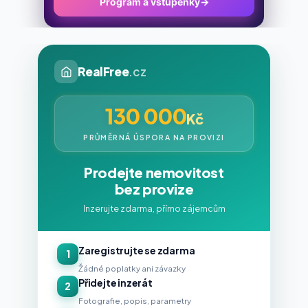
Program a vstupenky
→
RealFree
.cz
130 000
Kč
PRŮMĚRNÁ ÚSPORA NA PROVIZI
Prodejte nemovitost
bez provize
Inzerujte zdarma, přímo zájemcům
Zaregistrujte se zdarma
1
Žádné poplatky ani závazky
Přidejte inzerát
2
Fotografie, popis, parametry