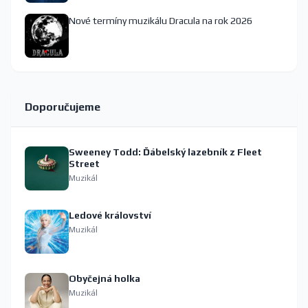
Nové termíny muzikálu Dracula na rok 2026
Doporučujeme
Sweeney Todd: Ďábelský lazebník z Fleet
Street
Muzikál
Ledové království
Muzikál
Obyčejná holka
Muzikál