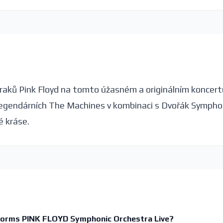
ázraků Pink Floyd na tomto úžasném a originálním koncert
 legendárních The Machines v kombinaci s Dvořák Symph
é kráse.
rforms PINK FLOYD Symphonic Orchestra Live?