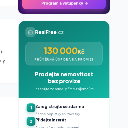
Program a vstupenky
→
RealFree
.cz
130 000
Kč
u.
ony
PRŮMĚRNÁ ÚSPORA NA PROVIZI
Prodejte nemovitost
bez provize
Inzerujte zdarma, přímo zájemcům
Zaregistrujte se zdarma
1
Žádné poplatky ani závazky
Přidejte inzerát
2
Fotografie, popis, parametry