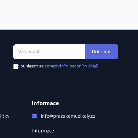
Odebírat
Souhlasím se
zpracováním osobních údajů
Informace
litky
info@prazskemuzikaly.cz
Informace