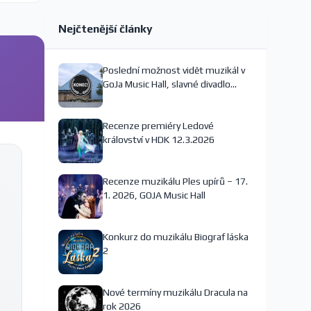
Nejčtenější články
Poslední možnost vidět muzikál v
GoJa Music Hall, slavné divadlo
nejspíš končí
Recenze premiéry Ledové
království v HDK 12.3.2026
Recenze muzikálu Ples upírů – 17.
1. 2026, GOJA Music Hall
Konkurz do muzikálu Biograf láska
2
Nové termíny muzikálu Dracula na
rok 2026