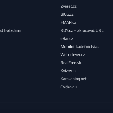
Zveráč.cz
BIGG.cz
FMAN.cz
od hvězdami
RDY.cz – zkracovač URL
eBar.cz
Mobilní-kadeřnictví.cz
Web-clever.cz
RealFree.sk
Kvízov.cz
Karavaning.net
CVčko.eu