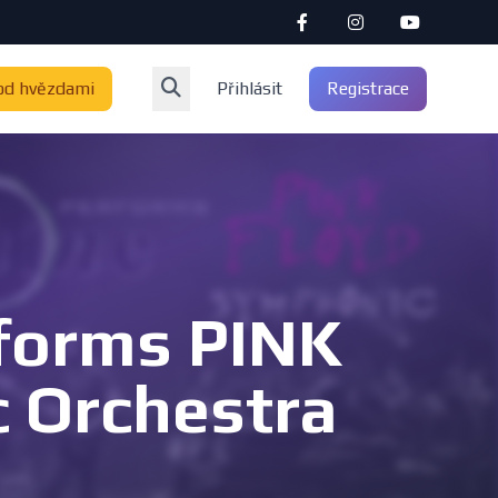
od hvězdami
Přihlásit
Registrace
forms PINK
 Orchestra