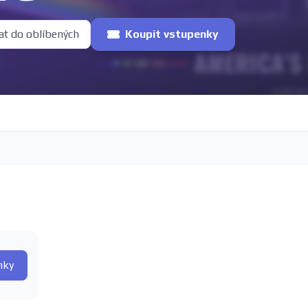
at do oblíbených
Koupit vstupenky
nky