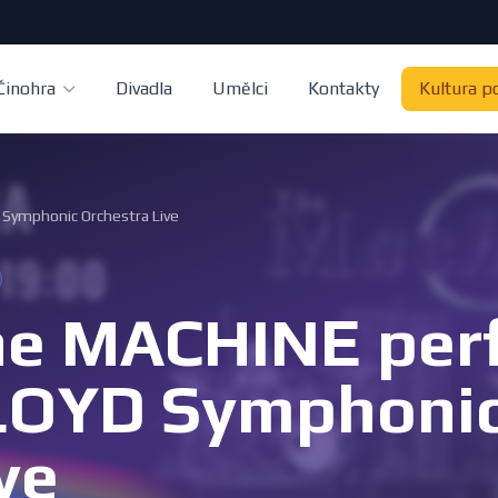
Činohra
Divadla
Umělci
Kontakty
Kultura p
Symphonic Orchestra Live
he MACHINE per
LOYD Symphonic
ve