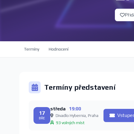
Přid
Termíny
Hodnocení
Termíny představení
středa
19:00
17
Vstupe
Divadlo Hybernia, Praha
BŘE
93 volných míst