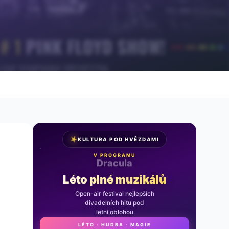
★
KULTURA POD HVĚZDAMI
V PROGRAMU
Noc na Karlštejně
Léto plné muzikálů
Open-air festival nejlepších
divadelních hitů pod
letní oblohou
LÉTO · HUDBA · MAGIE