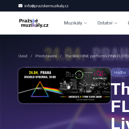
info@prazskemuzikaly.cz
Muzikály
Ostatní
Úvod
/
Představení
/
The MACHINE performs PINK FLOYD 
Hudba
T
F
Li