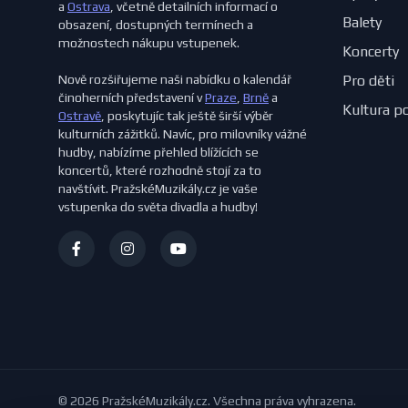
a
Ostrava
, včetně detailních informací o
Balety
obsazení, dostupných termínech a
možnostech nákupu vstupenek.
Koncerty
Nově rozšiřujeme naši nabídku o kalendář
Pro děti
činoherních představení v
Praze
,
Brně
a
Kultura p
Ostravě
, poskytujíc tak ještě širší výběr
kulturních zážitků. Navíc, pro milovníky vážné
hudby, nabízíme přehled blížících se
koncertů, které rozhodně stojí za to
navštívit. PražskéMuzikály.cz je vaše
vstupenka do světa divadla a hudby!
© 2026 PražskéMuzikály.cz. Všechna práva vyhrazena.