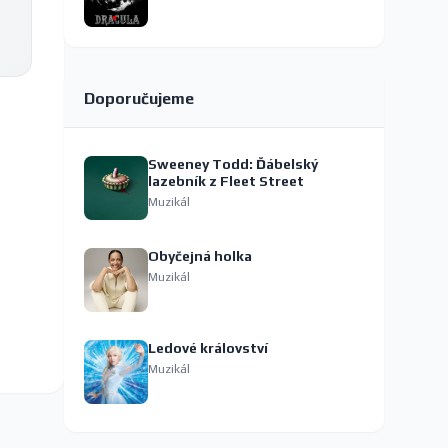
Doporučujeme
Sweeney Todd: Ďábelský
lazebník z Fleet Street
Muzikál
Obyčejná holka
Muzikál
Ledové království
Muzikál