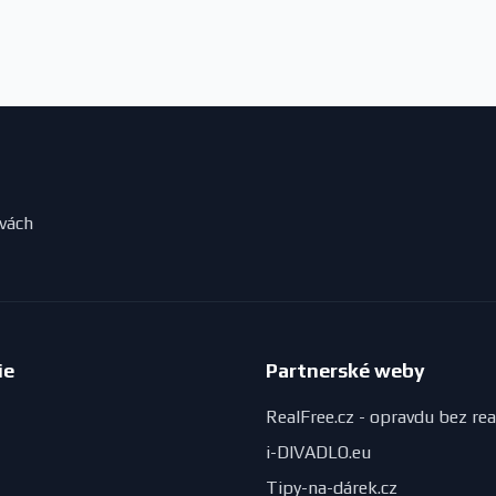
evách
ie
Partnerské weby
RealFree.cz - opravdu bez rea
i-DIVADLO.eu
Tipy-na-dárek.cz