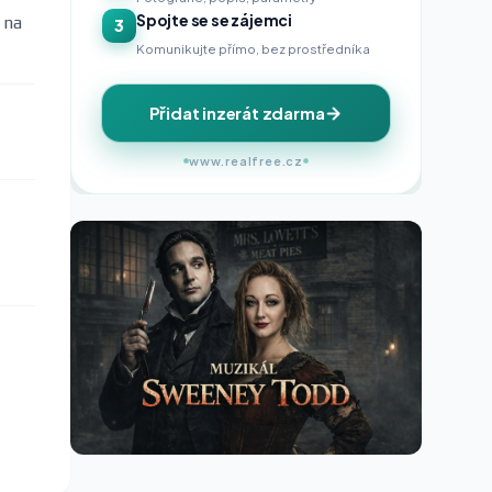
Spojte se se zájemci
 na
3
Komunikujte přímo, bez prostředníka
Přidat inzerát zdarma
www.realfree.cz