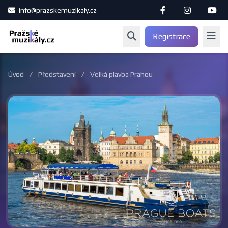
info@prazskemuzikaly.cz
Registrace
Úvod
/
Představení
/
Velká plavba Prahou