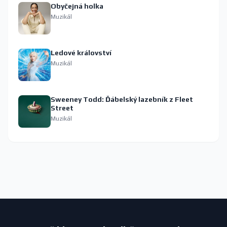
Obyčejná holka
Muzikál
Ledové království
Muzikál
Sweeney Todd: Ďábelský lazebník z Fleet
Street
Muzikál