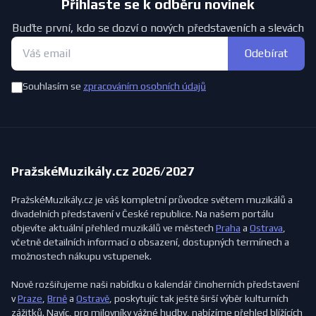
Přihlaste se k odběru novinek
Buďte první, kdo se dozví o nových představeních a slevách
Odebírat
Souhlasím se
zpracováním osobních údajů
PražskéMuzikály.cz 2026/2027
PražskéMuzikály.cz je váš kompletní průvodce světem muzikálů a
divadelních představení v České republice. Na našem portálu
objevíte aktuální přehled muzikálů ve městech
Praha
a
Ostrava
,
včetně detailních informací o obsazení, dostupných termínech a
možnostech nákupu vstupenek.
Nově rozšiřujeme naši nabídku o kalendář činoherních představení
v
Praze
,
Brně
a
Ostravě
, poskytujíc tak ještě širší výběr kulturních
zážitků. Navíc, pro milovníky vážné hudby, nabízíme přehled blížících