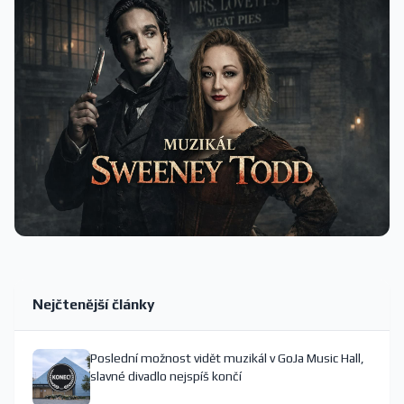
Nejčtenější články
Poslední možnost vidět muzikál v GoJa Music Hall,
slavné divadlo nejspíš končí