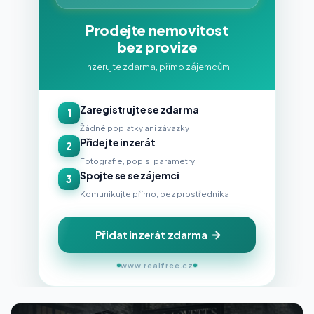
Prodejte nemovitost
bez provize
Inzerujte zdarma, přímo zájemcům
Zaregistrujte se zdarma
1
Žádné poplatky ani závazky
Přidejte inzerát
2
Fotografie, popis, parametry
Spojte se se zájemci
3
Komunikujte přímo, bez prostředníka
Přidat inzerát zdarma
www.realfree.cz