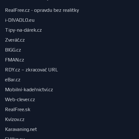
RealFree.cz - opravdu bez realitky
i-DIVADLO.eu
Tipy-na-dárek.cz
Zveráč.cz
BIGG.cz
FMAN.cz
RDY.cz – zkracovač URL
eBar.cz
Mobilní-kadeřnictví.cz
Web-clever.cz
RealFree.sk
Kvízov.cz
Karavaning.net