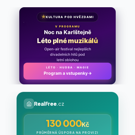
★
KULTURA POD HVĚZDAMI
V PROGRAMU
Noc na Karlštejně
Léto plné muzikálů
Open-air festival nejlepších
divadelních hitů pod
letní oblohou
LÉTO · HUDBA · MAGIE
Program a vstupenky
→
RealFree
.cz
130 000
Kč
PRŮMĚRNÁ ÚSPORA NA PROVIZI