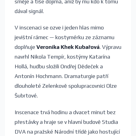
směje a tiše dojímá, aniž by mu kdo k tomu
dával signál.
V inscenaci se ozve i jeden hlas mimo
jevištní rámec — kostymérku ze záznamu
doplňuje
Veronika Khek Kubařová
. Výpravu
navrhl Nikola Tempír, kostýmy Katarína
Hollá, hudbu složili Ondřej Dědeček a
Antonín Hochmann. Dramaturgie patří
dlouholeté Zelenkově spolupracovnici Olze
Šubrtové.
Inscenace trvá hodinu a dvacet minut bez
přestávky a hraje se v hlavní budově Studia
DVA na pražské Národní třídě jako hostující