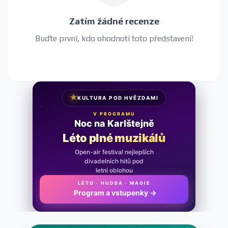
Zatím žádné recenze
Buďte první, kdo ohodnotí toto představení!
★
KULTURA POD HVĚZDAMI
V PROGRAMU
Noc na Karlštejně
Léto plné muzikálů
Open-air festival nejlepších
divadelních hitů pod
letní oblohou
LÉTO · HUDBA · MAGIE
Program a vstupenky
→