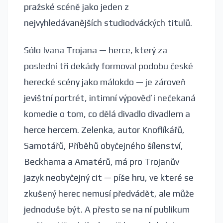
pražské scéně jako jeden z
nejvyhledávanějších studiodváckých titulů.
Sólo Ivana Trojana — herce, který za
poslední tři dekády formoval podobu české
herecké scény jako málokdo — je zároveň
jevištní portrét, intimní výpověď i nečekaná
komedie o tom, co dělá divadlo divadlem a
herce hercem. Zelenka, autor Knoflíkářů,
Samotářů, Příběhů obyčejného šílenství,
Beckhama a Amatérů, má pro Trojanův
jazyk neobyčejný cit — píše hru, ve které se
zkušený herec nemusí předvádět, ale může
jednoduše být. A přesto se na ní publikum