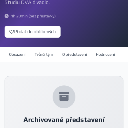
Studiu DVA divadlo.
1h 20min (bez přestávky)
Přidat do oblíbených
Obsazení
Tvůrčí tým
O představení
Hodnocení
Archivované představení