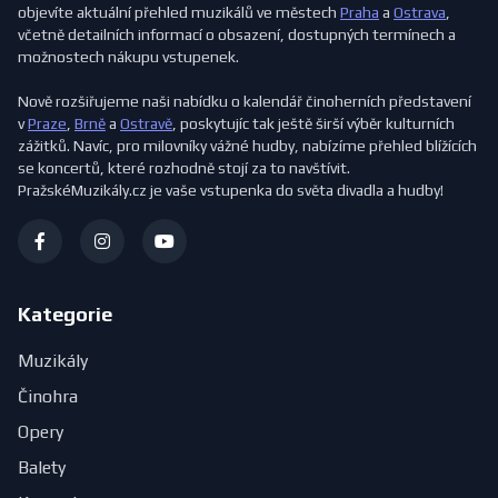
objevíte aktuální přehled muzikálů ve městech
Praha
a
Ostrava
,
včetně detailních informací o obsazení, dostupných termínech a
možnostech nákupu vstupenek.
Nově rozšiřujeme naši nabídku o kalendář činoherních představení
v
Praze
,
Brně
a
Ostravě
, poskytujíc tak ještě širší výběr kulturních
zážitků. Navíc, pro milovníky vážné hudby, nabízíme přehled blížících
se koncertů, které rozhodně stojí za to navštívit.
PražskéMuzikály.cz je vaše vstupenka do světa divadla a hudby!
Kategorie
Muzikály
Činohra
Opery
Balety