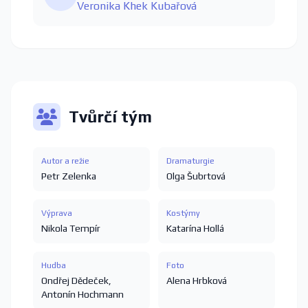
Veronika Khek Kubařová
Tvůrčí tým
Autor a režie
Dramaturgie
Petr Zelenka
Olga Šubrtová
Výprava
Kostýmy
Nikola Tempír
Katarína Hollá
Hudba
Foto
Ondřej Dědeček
,
Alena Hrbková
Antonín Hochmann