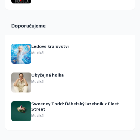
Doporučujeme
Ledové království
Muzikál
Obyčejná holka
Muzikál
Sweeney Todd: Ďábelský lazebník z Fleet
Street
Muzikál