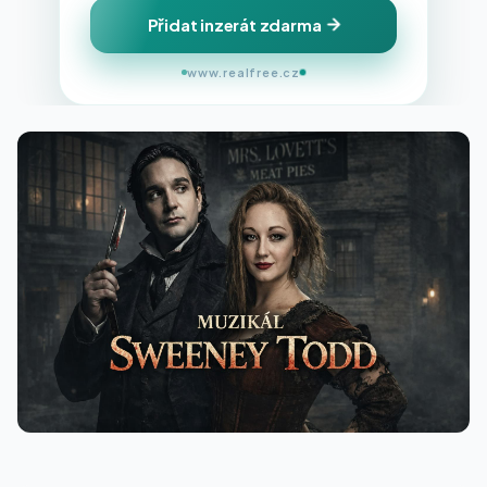
Přidat inzerát zdarma
www.realfree.cz