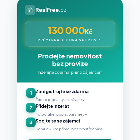
RealFree
.cz
130 000
Kč
PRŮMĚRNÁ ÚSPORA NA PROVIZI
Prodejte nemovitost
bez provize
Inzerujte zdarma, přímo zájemcům
Zaregistrujte se zdarma
1
Žádné poplatky ani závazky
Přidejte inzerát
2
Fotografie, popis, parametry
Spojte se se zájemci
3
Komunikujte přímo, bez prostředníka