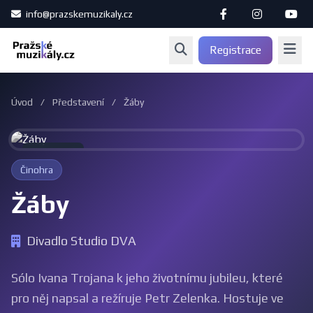
info@prazskemuzikaly.cz
Registrace
Úvod
/
Představení
/
Žáby
Archiv
Činohra
Žáby
Divadlo Studio DVA
Sólo Ivana Trojana k jeho životnímu jubileu, které
pro něj napsal a režíruje Petr Zelenka. Hostuje ve