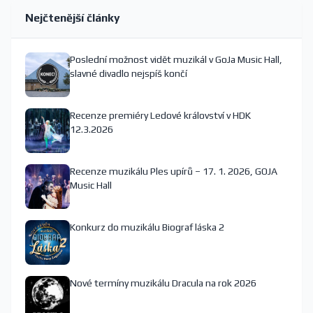
Nejčtenější články
Poslední možnost vidět muzikál v GoJa Music Hall,
slavné divadlo nejspíš končí
Recenze premiéry Ledové království v HDK
12.3.2026
Recenze muzikálu Ples upírů – 17. 1. 2026, GOJA
Music Hall
Konkurz do muzikálu Biograf láska 2
Nové termíny muzikálu Dracula na rok 2026