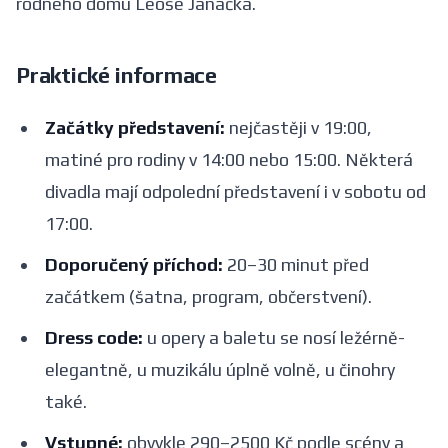
rodného domu Leoše Janáčka.
Praktické informace
Začátky představení:
nejčastěji v 19:00,
matiné pro rodiny v 14:00 nebo 15:00. Některá
divadla mají odpolední představení i v sobotu od
17:00.
Doporučený příchod:
20–30 minut před
začátkem (šatna, program, občerstvení).
Dress code:
u opery a baletu se nosí ležérně-
elegantně, u muzikálu úplně volně, u činohry
také.
Vstupné:
obvykle 290–2500 Kč podle scény a