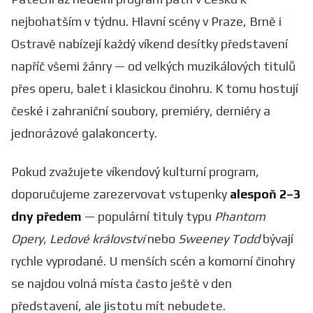
nejbohatším v týdnu. Hlavní scény v Praze, Brně i
Ostravě nabízejí každý víkend desítky představení
napříč všemi žánry — od velkých muzikálových titulů
přes operu, balet i klasickou činohru. K tomu hostují
české i zahraniční soubory, premiéry, derniéry a
jednorázové galakoncerty.
Pokud zvažujete víkendový kulturní program,
doporučujeme zarezervovat vstupenky
alespoň 2–3
dny předem
— populární tituly typu
Phantom
Opery
,
Ledové království
nebo
Sweeney Todd
bývají
rychle vyprodané. U menších scén a komorní činohry
se najdou volná místa často ještě v den
představení, ale jistotu mít nebudete.