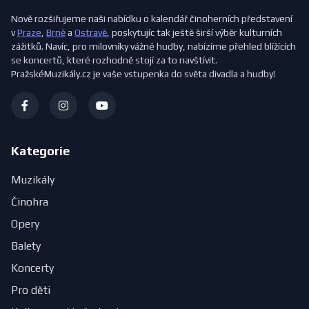
Nově rozšiřujeme naši nabídku o kalendář činoherních představení
v
Praze
,
Brně
a
Ostravě
, poskytujíc tak ještě širší výběr kulturních
zážitků. Navíc, pro milovníky vážné hudby, nabízíme přehled blížících
se koncertů, které rozhodně stojí za to navštívit.
PražskéMuzikály.cz je vaše vstupenka do světa divadla a hudby!
Kategorie
Muzikály
Činohra
Opery
Balety
Koncerty
Pro děti