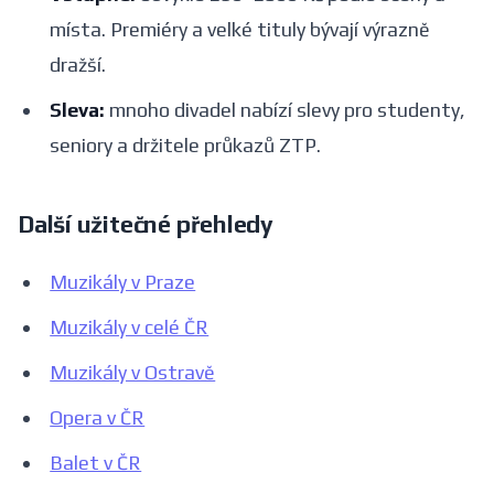
místa. Premiéry a velké tituly bývají výrazně
dražší.
Sleva:
mnoho divadel nabízí slevy pro studenty,
seniory a držitele průkazů ZTP.
Další užitečné přehledy
Muzikály v Praze
Muzikály v celé ČR
Muzikály v Ostravě
Opera v ČR
Balet v ČR