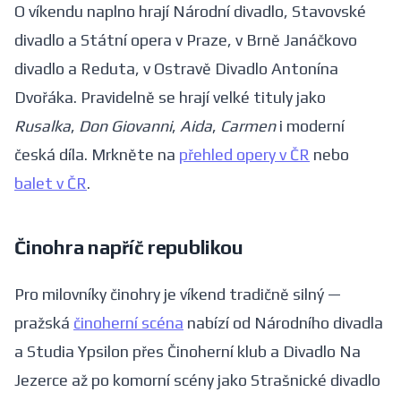
O víkendu naplno hrají Národní divadlo, Stavovské
divadlo a Státní opera v Praze, v Brně Janáčkovo
divadlo a Reduta, v Ostravě Divadlo Antonína
Dvořáka. Pravidelně se hrají velké tituly jako
Rusalka
,
Don Giovanni
,
Aida
,
Carmen
i moderní
česká díla. Mrkněte na
přehled opery v ČR
nebo
balet v ČR
.
Činohra napříč republikou
Pro milovníky činohry je víkend tradičně silný —
pražská
činoherní scéna
nabízí od Národního divadla
a Studia Ypsilon přes Činoherní klub a Divadlo Na
Jezerce až po komorní scény jako Strašnické divadlo