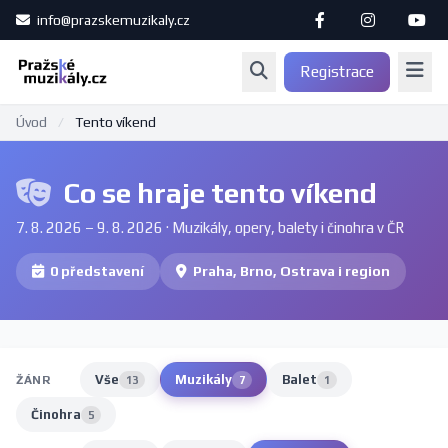
info@prazskemuzikaly.cz
Registrace
Úvod
/
Tento víkend
Co se hraje tento víkend
7. 8. 2026 – 9. 8. 2026 · Muzikály, opery, balety i činohra v ČR
0 představení
Praha, Brno, Ostrava i region
Vše
Muzikály
Balet
ŽÁNR
13
7
1
Činohra
5