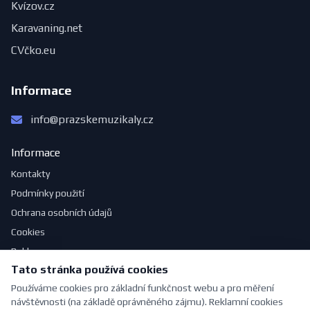
Kvízov.cz
Karavaning.net
CVčko.eu
Informace
info@prazskemuzikaly.cz
Informace
Kontakty
Podmínky použití
Ochrana osobních údajů
Cookies
Reklama
Tato stránka používá cookies
Jak se obléknout do divadla
Používáme cookies pro základní funkčnost webu a pro měření
návštěvnosti (na základě oprávněného zájmu). Reklamní cookies