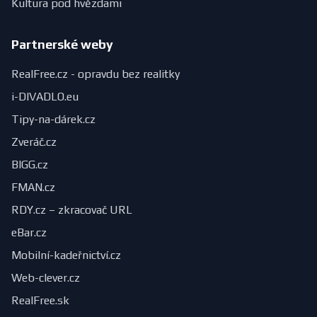
Kultura pod hvězdami
Partnerské weby
RealFree.cz - opravdu bez realitky
i-DIVADLO.eu
Tipy-na-dárek.cz
Zveráč.cz
BIGG.cz
FMAN.cz
RDY.cz – zkracovač URL
eBar.cz
Mobilní-kadeřnictví.cz
Web-clever.cz
RealFree.sk