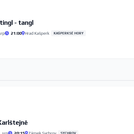
tingl - tangl
srp
21:00
Hrad Kašperk
KAŠPERKSÉ HORY
Karlštejně
. srp
20:15
Zámek Sychrov
SYCHROV