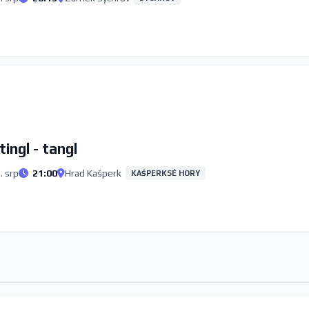
tingl - tangl
. srp
21:00
Hrad Kašperk
KAŠPERKSÉ HORY