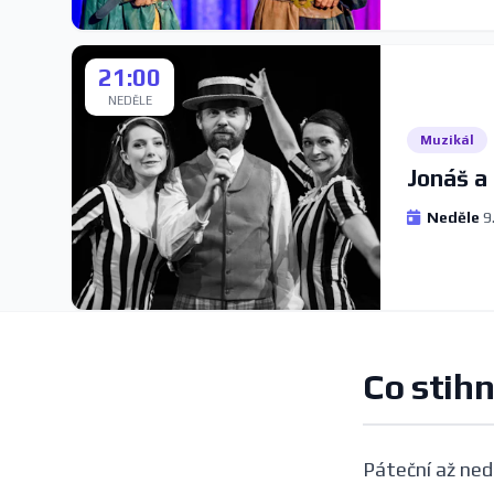
21:00
NEDĚLE
Muzikál
Jonáš a 
Neděle
9.
Co stih
Páteční až ned