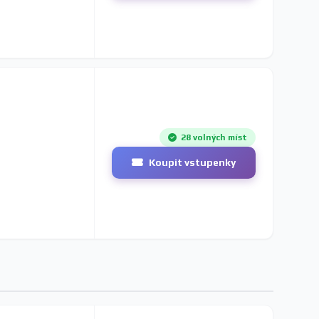
28 volných míst
Koupit vstupenky