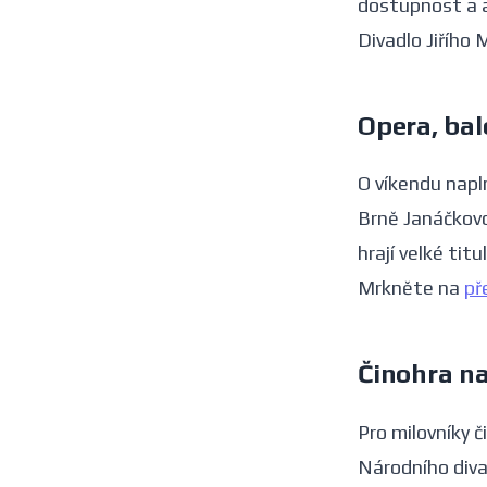
dostupnost a a
Divadlo Jiřího
Opera, bal
O víkendu napln
Brně Janáčkovo
hrají velké titu
Mrkněte na
př
Činohra na
Pro milovníky č
Národního diva