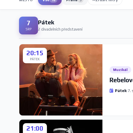
Pátek
7
2 divadelních představení
SRP
20:15
PÁTEK
Muzikál
Rebelov
Pátek
7. 
21:00