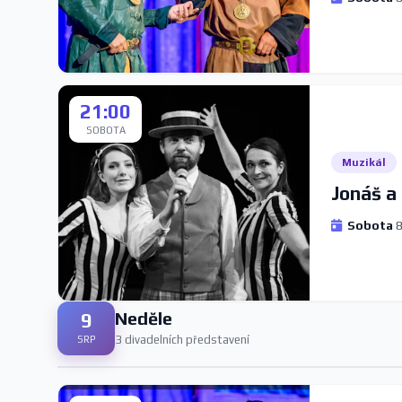
21:00
SOBOTA
Muzikál
Jonáš a 
Sobota
8
Neděle
9
3 divadelních představení
SRP