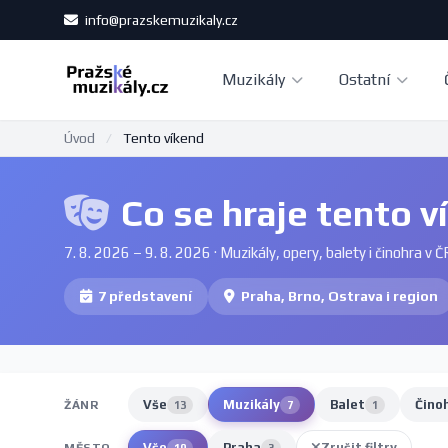
info@prazskemuzikaly.cz
Muzikály
Ostatní
Úvod
/
Tento víkend
Co se hraje tento v
7. 8. 2026 – 9. 8. 2026 · Muzikály, opery, balety i činohra v Č
7 představení
Praha, Brno, Ostrava i region
Vše
Muzikály
Balet
Čino
ŽÁNR
13
7
1
Vše
Praha
Zrušit filtry
MĚSTO
10
3