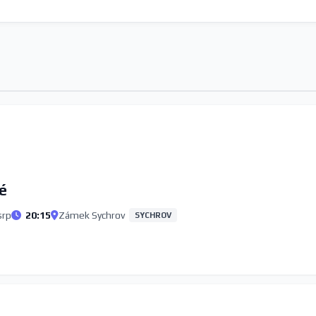
é
srp
20:15
Zámek Sychrov
SYCHROV