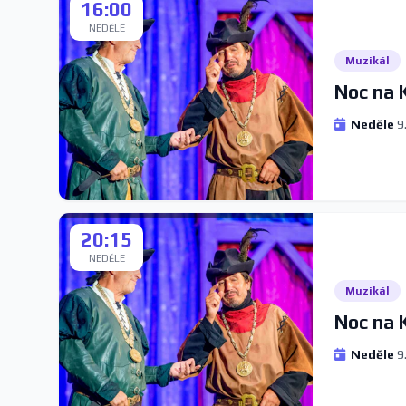
16:00
NEDĚLE
Muzikál
Noc na 
Neděle
9.
20:15
NEDĚLE
Muzikál
Noc na 
Neděle
9.