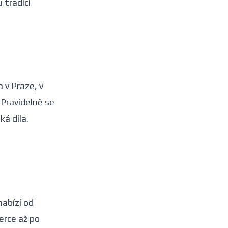
 tradici
 v Praze, v
 Pravidelně se
ká díla.
abízí od
erce až po