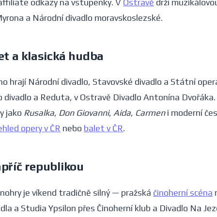
ffiliate odkazy na vstupenky. V
Ostravě
drží muzikálovou
 Myrona a Národní divadlo moravskoslezské.
et a klasická hudba
o hrají Národní divadlo, Stavovské divadlo a Státní opera
 divadlo a Reduta, v Ostravě Divadlo Antonína Dvořáka.
ly jako
Rusalka
,
Don Giovanni
,
Aida
,
Carmen
i moderní čes
ehled opery v ČR
nebo
balet v ČR
.
příč republikou
inohry je víkend tradičně silný — pražská
činoherní scéna
n
dla a Studia Ypsilon přes Činoherní klub a Divadlo Na Jez