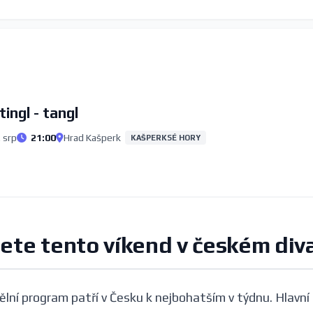
tingl - tangl
 srp
21:00
Hrad Kašperk
KAŠPERKSÉ HORY
nete tento víkend v českém div
ělní program patří v Česku k nejbohatším v týdnu. Hlavní 