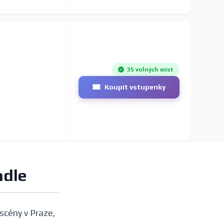
35 volných míst
Koupit vstupenky
adle
scény v Praze,