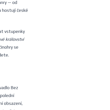
ánry — od
u hostují české
at vstupenky
vé království
činohry se
dete.
ivadlo Bez
dpolední
ní obsazení,