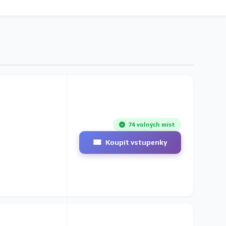
74 volných míst
Koupit vstupenky