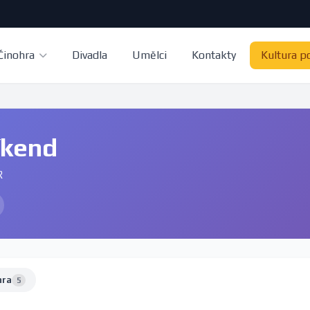
Činohra
Divadla
Umělci
Kontakty
Kultura p
íkend
R
hra
5