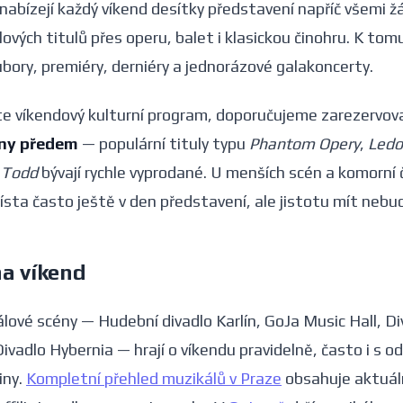
 nabízejí každý víkend desítky představení napříč všemi ž
ových titulů přes operu, balet i klasickou činohru. K tom
ubory, premiéry, derniéry a jednorázové galakoncerty.
e víkendový kulturní program, doporučujeme zarezervov
dny předem
— populární tituly typu
Phantom Opery
,
Ledo
 Todd
bývají rychle vyprodané. U menších scén a komorní 
ísta často ještě v den představení, ale jistotu mít nebu
na víkend
lové scény — Hudební divadlo Karlín, GoJa Music Hall, D
ivadlo Hybernia — hrají o víkendu pravidelně, často i s o
iny.
Kompletní přehled muzikálů v Praze
obsahuje aktuál