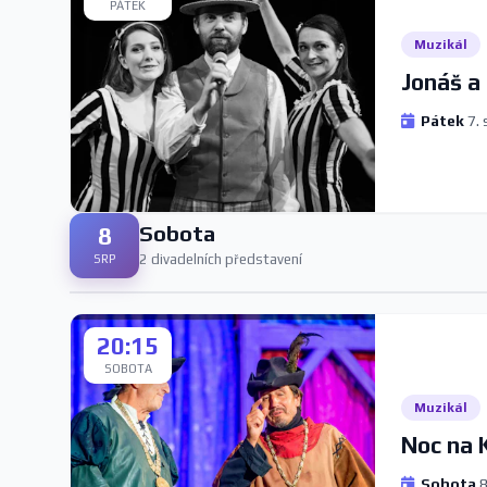
PÁTEK
Muzikál
Jonáš a 
Pátek
7. 
Sobota
8
2 divadelních představení
SRP
20:15
SOBOTA
Muzikál
Noc na 
Sobota
8