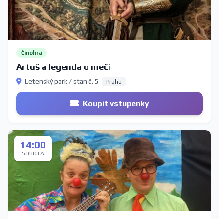
Činohra
Artuš a legenda o meči
Letenský park / stan č. 5
Praha
Koupit vstupenky
14:00
SOBOTA