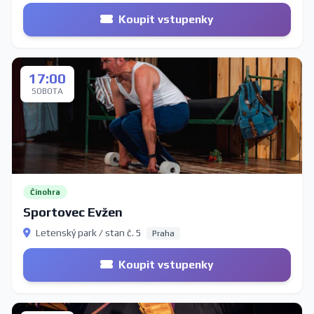
Koupit vstupenky
17:00
SOBOTA
Činohra
Sportovec Evžen
Letenský park / stan č. 5
Praha
Koupit vstupenky