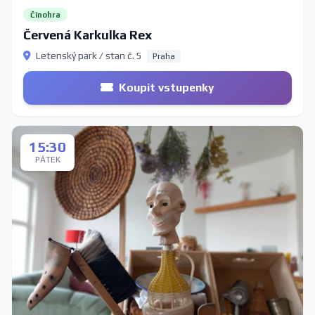
Činohra
Červená Karkulka Rex
Letenský park / stan č. 5
Praha
Koupit vstupenky
15:30
PÁTEK