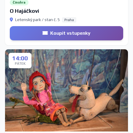
Činohra
O Hajáčkovi
Letenský park / stan č. 5
Praha
Koupit vstupenky
14:00
PÁTEK