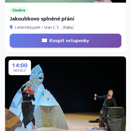
Činohra
Jakoubkovo splněné přání
Letenský park / stan č. 5
Praha
Koupit vstupenky
14:00
NEDĚLE