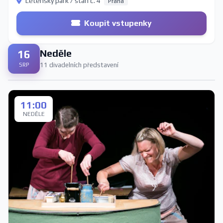
Letenský park / stan č. 4
Praha
Koupit vstupenky
Neděle
16
11 divadelních představení
SRP
11:00
NEDĚLE