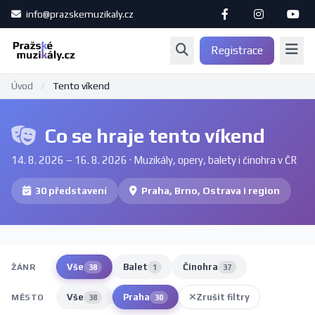
info@prazskemuzikaly.cz
Registrace
Úvod
/
Tento víkend
Co se hraje tento víkend
14. 8. 2026 – 16. 8. 2026 · Muzikály, opery, balety i činohra v ČR
30 představení
Praha, Brno, Ostrava i region
Vše
Balet
Činohra
ŽÁNR
38
1
37
Vše
Praha
Zrušit filtry
MĚSTO
38
30