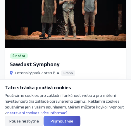
Činohra
Sawdust Symphony
Letenský park / stan č. 4
Praha
Koupit vstupenky
Tato stránka používá cookies
Používáme cookies pro základní funkčnost webu a pro měření
návštěvnosti (na základě oprávněného zájmu). Reklamní cookies
používáme jen s vaším souhlasem. Měření můžete kdykoli vypnout
v
nastavení cookies
.
Více informací
Co stihnete tento víkend v českém
Pouze nezbytné
Přijmout vše
divadle