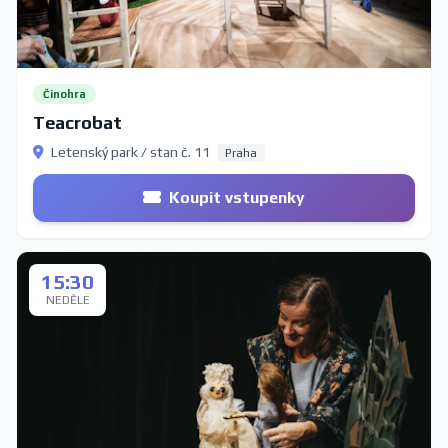
Činohra
Teacrobat
Letenský park / stan č. 11
Praha
Koupit vstupenky
15:30
NEDĚLE