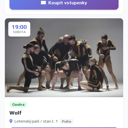
Koupit vstupenky
19:00
SOBOTA
Činohra
Wolf
Letenský park / stan č. 1
Praha