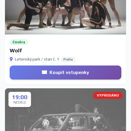
Činohra
Wolf
Letenský park / stan č. 1
Praha
Koupit vstupenky
VYPRODÁNO
19:00
NEDĚLE