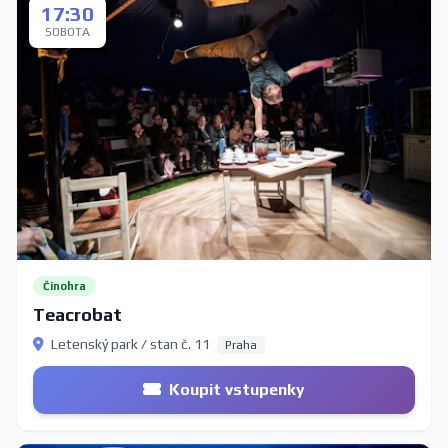
17:30
SOBOTA
Činohra
Teacrobat
Letenský park / stan č. 11
Praha
Koupit vstupenky