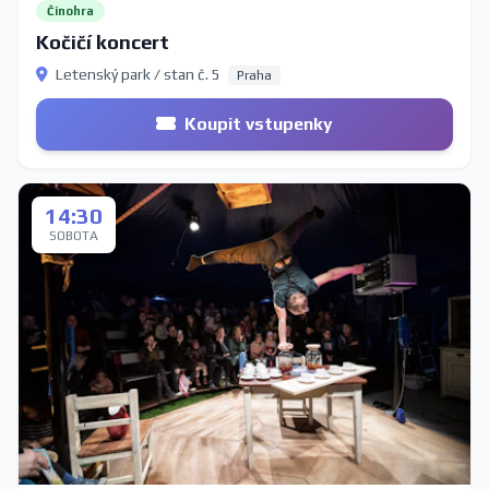
Činohra
Kočičí koncert
Letenský park / stan č. 5
Praha
Koupit vstupenky
14:30
SOBOTA