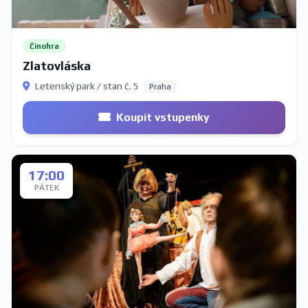
Činohra
Zlatovláska
Letenský park / stan č. 5
Praha
Koupit vstupenky
17:00
PÁTEK