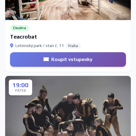
Činohra
Teacrobat
Letenský park / stan č. 11
Praha
Koupit vstupenky
19:00
PÁTEK