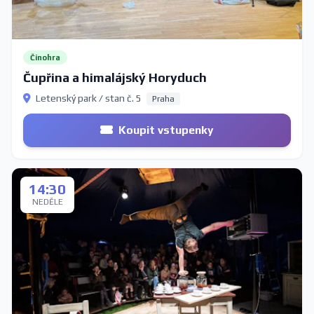
Činohra
Čupřina a himalájský Horyduch
Letenský park / stan č. 5
Praha
Koupit vstupenky
14:30
NEDĚLE