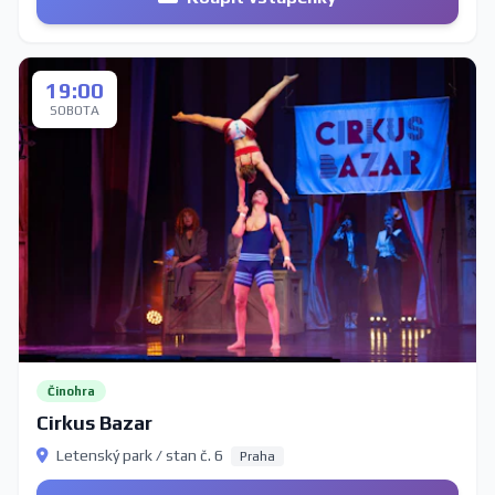
19:00
SOBOTA
Činohra
Cirkus Bazar
Letenský park / stan č. 6
Praha