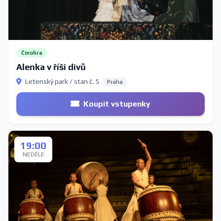
Činohra
Alenka v říši divů
Letenský park / stan č. 5
Praha
Koupit vstupenky
19:00
NEDĚLE