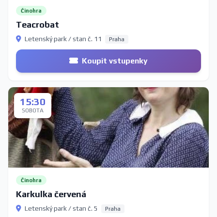
Činohra
Teacrobat
Letenský park / stan č. 11
Praha
Koupit vstupenky
15:30
SOBOTA
Činohra
Karkulka červená
Letenský park / stan č. 5
Praha