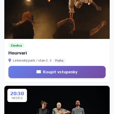
Činohra
Hourvari
Letenský park / stan č. 3
Praha
Koupit vstupenky
20:30
NEDĚLE