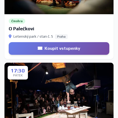
Činohra
O Palečkovi
Letenský park / stan č. 5
Praha
Koupit vstupenky
17:30
PÁTEK