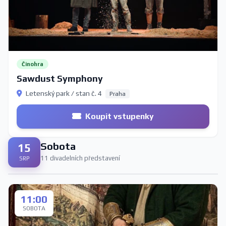
Činohra
Sawdust Symphony
Letenský park / stan č. 4
Praha
Koupit vstupenky
Sobota
15
11 divadelních představení
SRP
11:00
SOBOTA