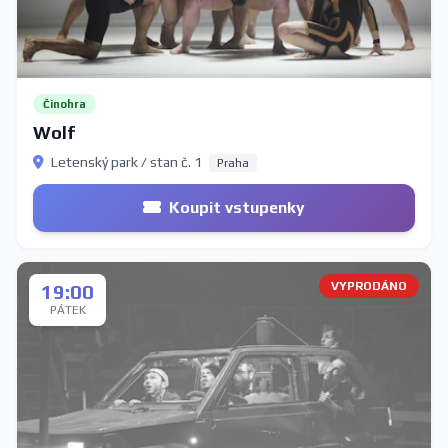
Činohra
Wolf
Letenský park / stan č. 1
Praha
Koupit vstupenky
VYPRODÁNO
19:00
PÁTEK