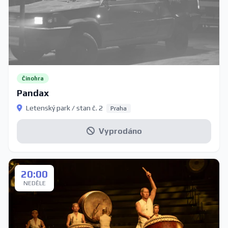
Činohra
Pandax
Letenský park / stan č. 2
Praha
Vyprodáno
20:00
NEDĚLE