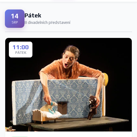
Pátek
14
8 divadelních představení
SRP
11:00
PÁTEK