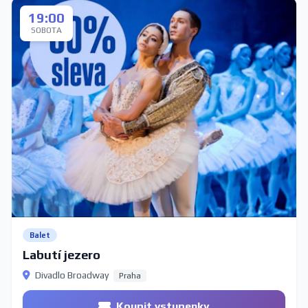
19:00
SOBOTA
Balet
Labutí jezero
Divadlo Broadway
Praha
Koupit vstupenky