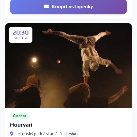
Koupit vstupenky
20:30
SOBOTA
Činohra
Hourvari
Letenský park / stan č. 3
Praha