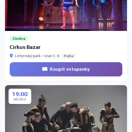
Činohra
Cirkus Bazar
Letenský park / stan č. 6
Praha
Koupit vstupenky
19:00
NEDĚLE