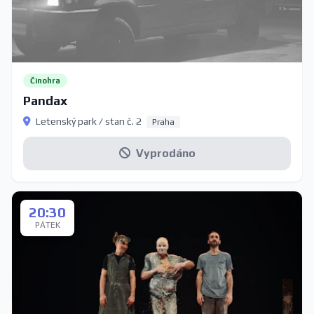
Činohra
Pandax
Letenský park / stan č. 2
Praha
Vyprodáno
20:30
PÁTEK