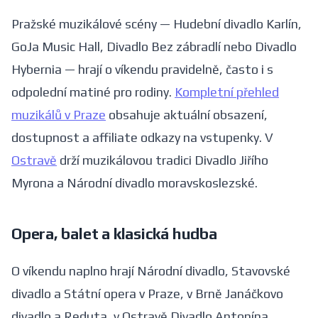
Pražské muzikálové scény — Hudební divadlo Karlín,
GoJa Music Hall, Divadlo Bez zábradlí nebo Divadlo
Hybernia — hrají o víkendu pravidelně, často i s
odpolední matiné pro rodiny.
Kompletní přehled
muzikálů v Praze
obsahuje aktuální obsazení,
dostupnost a affiliate odkazy na vstupenky. V
Ostravě
drží muzikálovou tradici Divadlo Jiřího
Myrona a Národní divadlo moravskoslezské.
Opera, balet a klasická hudba
O víkendu naplno hrají Národní divadlo, Stavovské
divadlo a Státní opera v Praze, v Brně Janáčkovo
divadlo a Reduta, v Ostravě Divadlo Antonína