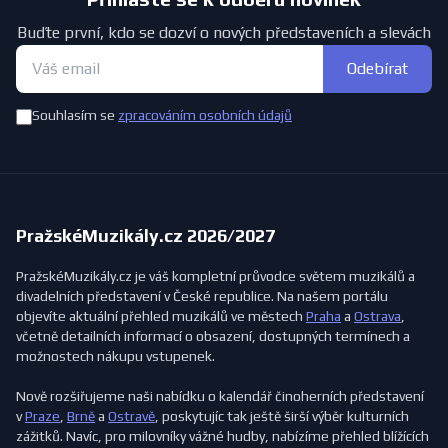
Buďte první, kdo se dozví o nových představeních a slevách
Odebírat
Souhlasím se
zpracováním osobních údajů
PražskéMuzikály.cz 2026/2027
PražskéMuzikály.cz je váš kompletní průvodce světem muzikálů a
divadelních představení v České republice. Na našem portálu
objevíte aktuální přehled muzikálů ve městech
Praha
a
Ostrava
,
včetně detailních informací o obsazení, dostupných termínech a
možnostech nákupu vstupenek.
Nově rozšiřujeme naši nabídku o kalendář činoherních představení
v
Praze
,
Brně
a
Ostravě
, poskytujíc tak ještě širší výběr kulturních
zážitků. Navíc, pro milovníky vážné hudby, nabízíme přehled blížících