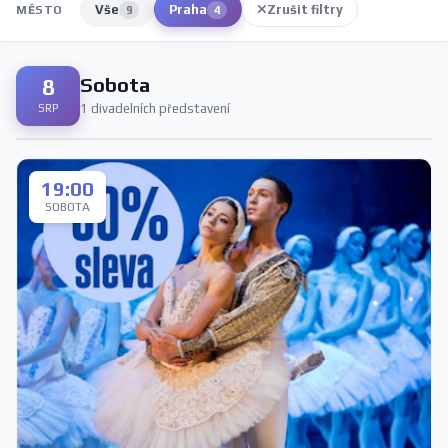
Vše
Praha
Zrušit filtry
MĚSTO
9
4
Sobota
8
1 divadelních představení
SRP
19:00
SOBOTA