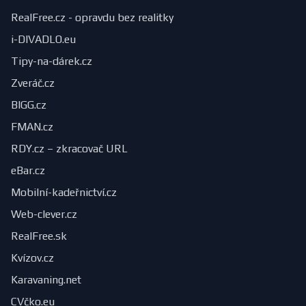
RealFree.cz - opravdu bez realitky
i-DIVADLO.eu
Tipy-na-dárek.cz
Zveráč.cz
BIGG.cz
FMAN.cz
RDY.cz – zkracovač URL
eBar.cz
Mobilní-kadeřnictví.cz
Web-clever.cz
RealFree.sk
Kvízov.cz
Karavaning.net
CVčko.eu