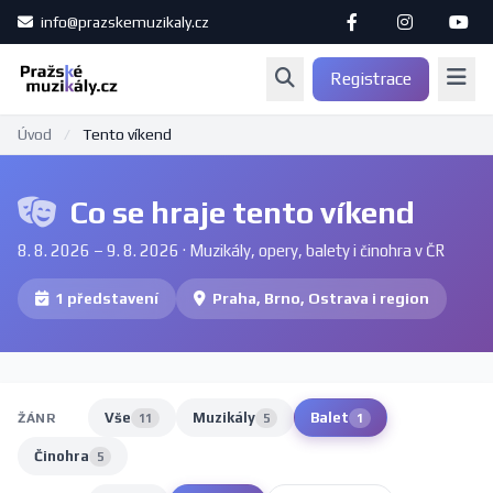
info@prazskemuzikaly.cz
Registrace
Úvod
/
Tento víkend
Co se hraje tento víkend
8. 8. 2026 – 9. 8. 2026 · Muzikály, opery, balety i činohra v ČR
1 představení
Praha, Brno, Ostrava i region
Vše
Muzikály
Balet
ŽÁNR
11
5
1
Činohra
5