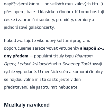
napříč všemi žánry — od velkých muzikálových titulů
přes operu, balet i klasickou činohru. K tomu hostují
české i zahraniční soubory, premiéry, derniéry a
jednorázové galakoncerty.
Pokud zvažujete víkendový kulturní program,
doporučujeme zarezervovat vstupenky
alespoň 2–3
dny předem
— populární tituly typu
Phantom
Opery
,
Ledové království
nebo
Sweeney Todd
bývají
rychle vyprodané. U menších scén a komorní činohry
se najdou volná místa často ještě v den
představení, ale jistotu mít nebudete.
Muzikály na víkend