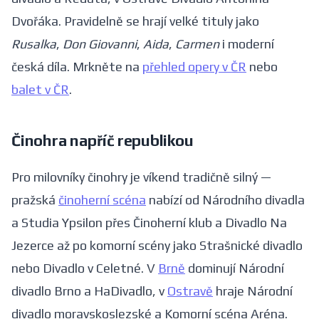
Dvořáka. Pravidelně se hrají velké tituly jako
Rusalka
,
Don Giovanni
,
Aida
,
Carmen
i moderní
česká díla. Mrkněte na
přehled opery v ČR
nebo
balet v ČR
.
Činohra napříč republikou
Pro milovníky činohry je víkend tradičně silný —
pražská
činoherní scéna
nabízí od Národního divadla
a Studia Ypsilon přes Činoherní klub a Divadlo Na
Jezerce až po komorní scény jako Strašnické divadlo
nebo Divadlo v Celetné. V
Brně
dominují Národní
divadlo Brno a HaDivadlo, v
Ostravě
hraje Národní
divadlo moravskoslezské a Komorní scéna Aréna.