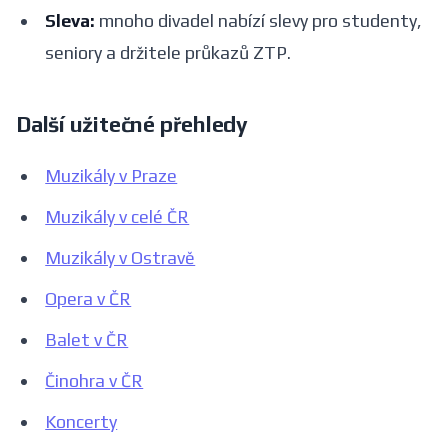
Sleva:
mnoho divadel nabízí slevy pro studenty,
seniory a držitele průkazů ZTP.
Další užitečné přehledy
Muzikály v Praze
Muzikály v celé ČR
Muzikály v Ostravě
Opera v ČR
Balet v ČR
Činohra v ČR
Koncerty