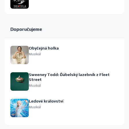
Doporučujeme
Obyčejná holka
Muzikál
Sweeney Todd: Ďábelský lazebník z Fleet
Street
Muzikál
Ledové království
Muzikál