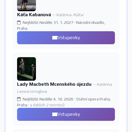
Káťa Kabanová
— Katěrina /Káťa/
Nejbližší: Neděle 31. 1. 2027 · Národní divadlo,
Praha
Vstupenky
Lady Macbeth Mcenského újezdu
— Katěrina
Lvovna Izmajlova
Nejbližší: Neděle 4. 10. 2026 · Státní opera Praha,
Praha
· a dalších 2 termínů
Vstupenky