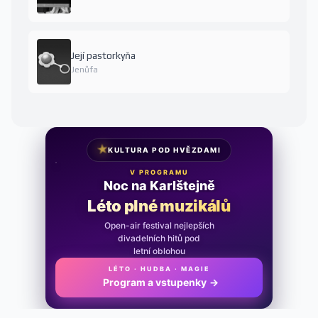
Její pastorkyňa
Jenůfa
★
KULTURA POD HVĚZDAMI
V PROGRAMU
Noc na Karlštejně
Léto plné muzikálů
Open-air festival nejlepších
divadelních hitů pod
letní oblohou
LÉTO · HUDBA · MAGIE
Program a vstupenky
→