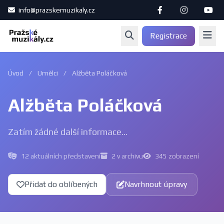
info@prazskemuzikaly.cz
Registrace
Úvod
/
Umělci
/
Alžběta Poláčková
Alžběta Poláčková
Zatím žádné další informace...
12 aktuálních představení
2 v archivu
345 zobrazení
Přidat do oblíbených
Navrhnout úpravy