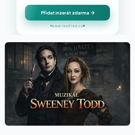
Přidat inzerát zdarma
www.realfree.cz