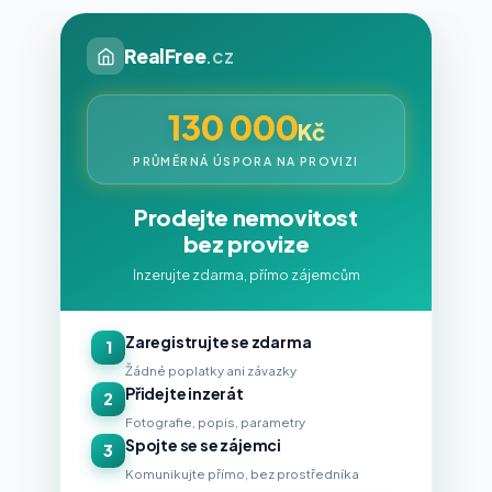
RealFree
.cz
130 000
Kč
PRŮMĚRNÁ ÚSPORA NA PROVIZI
Prodejte nemovitost
bez provize
Inzerujte zdarma, přímo zájemcům
Zaregistrujte se zdarma
1
Žádné poplatky ani závazky
Přidejte inzerát
2
Fotografie, popis, parametry
Spojte se se zájemci
3
Komunikujte přímo, bez prostředníka