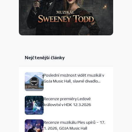
Nejčtenější články
Poslední možnost vidět muzikál v
GoJa Music Hall, slavné divadlo
nejspíš končí
Recenze premiéry Ledové
království v HDK 12.3.2026
Recenze muzikálu Ples upírů – 17.
1. 2026, GOJA Music Hall