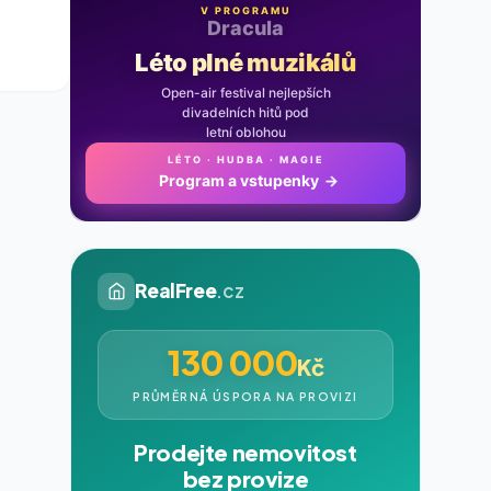
V PROGRAMU
Noc na Karlštejně
Léto plné muzikálů
Open-air festival nejlepších
divadelních hitů pod
letní oblohou
LÉTO · HUDBA · MAGIE
Program a vstupenky
→
RealFree
.cz
130 000
Kč
PRŮMĚRNÁ ÚSPORA NA PROVIZI
Prodejte nemovitost
bez provize