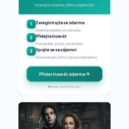
Inzerujte zdarma, přímo zájemcům
Zaregistrujte se zdarma
1
Žádné poplatky ani závazky
Přidejte inzerát
2
Fotografie, popis, parametry
Spojte se se zájemci
3
Komunikujte přímo, bez prostředníka
Přidat inzerát zdarma
www.realfree.cz