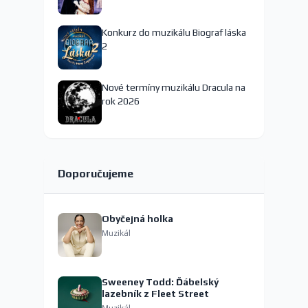
Konkurz do muzikálu Biograf láska
2
Nové termíny muzikálu Dracula na
rok 2026
Doporučujeme
Obyčejná holka
Muzikál
Sweeney Todd: Ďábelský
lazebník z Fleet Street
Muzikál