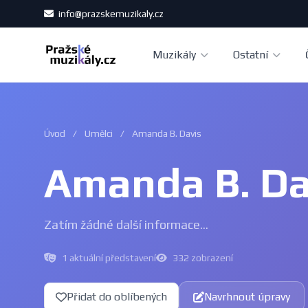
info@prazskemuzikaly.cz
Muzikály
Ostatní
Úvod
/
Umělci
/
Amanda B. Davis
Amanda B. Da
Zatím žádné další informace...
1 aktuální představení
332 zobrazení
Přidat do oblíbených
Navrhnout úpravy