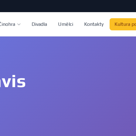
Činohra
Divadla
Umělci
Kontakty
Kultura p
vis