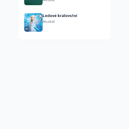
Ledové království
Muzikál