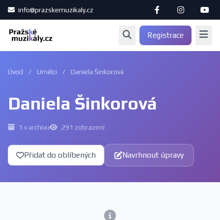
info@prazskemuzikaly.cz
Registrace
Úvod
/
Umělci
/
Daniela Šinkorová
Daniela Šinkorová
1 v archivu
291 zobrazení
Přidat do oblíbených
Navrhnout úpravy