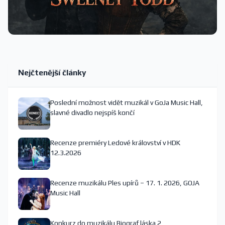
Nejčtenější články
Poslední možnost vidět muzikál v GoJa Music Hall,
slavné divadlo nejspíš končí
Recenze premiéry Ledové království v HDK
12.3.2026
Recenze muzikálu Ples upírů – 17. 1. 2026, GOJA
Music Hall
Konkurz do muzikálu Biograf láska 2