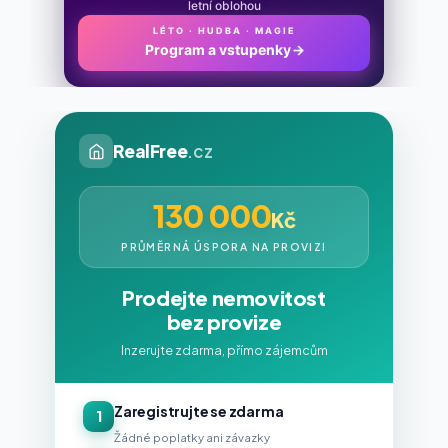
letní oblohou
LÉTO · HUDBA · MAGIE
Program a vstupenky
→
RealFree
.cz
130 000
Kč
PRŮMĚRNÁ ÚSPORA NA PROVIZI
Prodejte nemovitost
bez provize
Inzerujte zdarma, přímo zájemcům
Zaregistrujte se zdarma
1
Žádné poplatky ani závazky