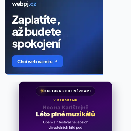
★
KULTURA POD HVĚZDAMI
V PROGRAMU
Noc na Karlštejně
Léto plné muzikálů
Open-air festival nejlepších
divadelních hitů pod