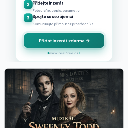
Přidejte inzerát
2
Fotografie, popis, parametry
Spojte se se zájemci
3
Komunikujte přímo, bez prostředníka
Přidat inzerát zdarma
www.realfree.cz