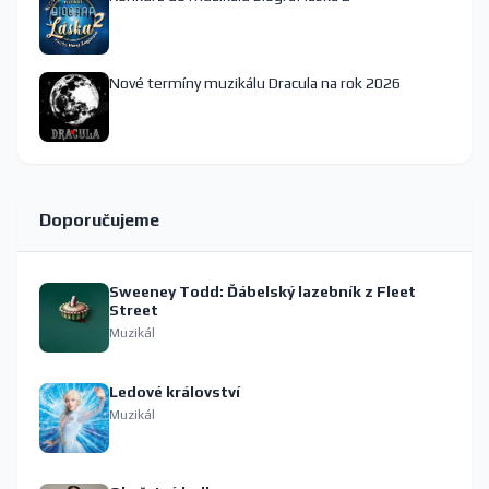
Nové termíny muzikálu Dracula na rok 2026
Doporučujeme
Sweeney Todd: Ďábelský lazebník z Fleet
Street
Muzikál
Ledové království
Muzikál