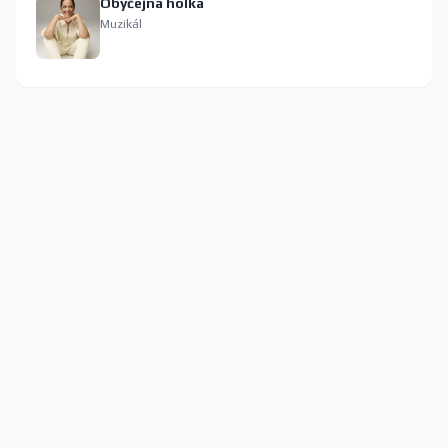
Obyčejná holka
Muzikál