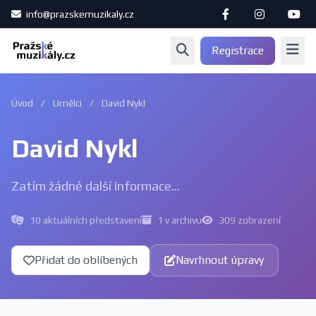
info@prazskemuzikaly.cz
Registrace
Úvod
/
Umělci
/
David Nykl
David Nykl
Zatím žádné další informace...
10 aktuálních představení
1 v archivu
309 zobrazení
Přidat do oblíbených
Navrhnout úpravy