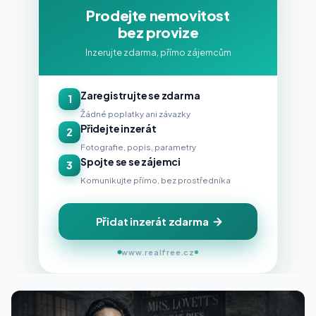
Prodejte nemovitost
bez provize
Inzerujte zdarma, přímo zájemcům
Zaregistrujte se zdarma
1
Žádné poplatky ani závazky
Přidejte inzerát
2
Fotografie, popis, parametry
Spojte se se zájemci
3
Komunikujte přímo, bez prostředníka
Přidat inzerát zdarma
www.realfree.cz