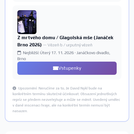
Z mrtvého domu / Glagolská mše (Janáček
Brno 2026)
— Vězeň b / urputný vězeň
Nejbližší: Úterý 17. 11. 2026 · Janáčkovo divadlo,
Brno
Vstupenky
Upozornění: Neručíme za to, že David Nykl bude na
konkrétním termínu skutečně účinkovat. Obsazení jednotlivých
repríz se předem nezveřejňuje a může se měnit. Uvedený umělec
v dané inscenaci hraje, ale na konkrétní termín nemusí být
nasazen.