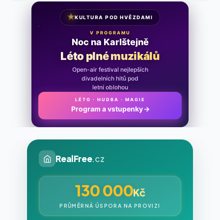
★
KULTURA POD HVĚZDAMI
V PROGRAMU
Noc na Karlštejně
Léto plné muzikálů
Open-air festival nejlepších
divadelních hitů pod
letní oblohou
LÉTO · HUDBA · MAGIE
Program a vstupenky
→
RealFree
.cz
130 000
Kč
PRŮMĚRNÁ ÚSPORA NA PROVIZI