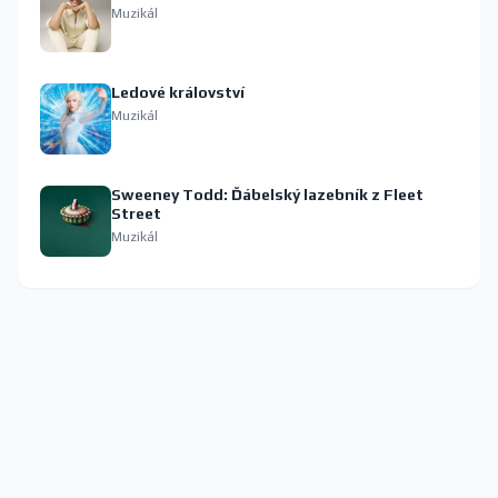
Muzikál
Ledové království
Muzikál
Sweeney Todd: Ďábelský lazebník z Fleet
Street
Muzikál