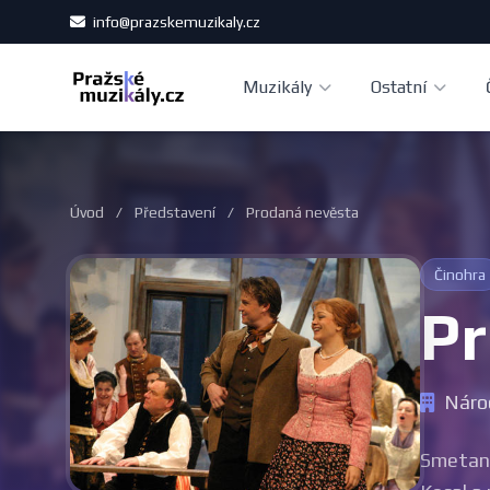
info@prazskemuzikaly.cz
Muzikály
Ostatní
Úvod
/
Představení
/
Prodaná nevěsta
Činohra
Pr
Národ
Smetano