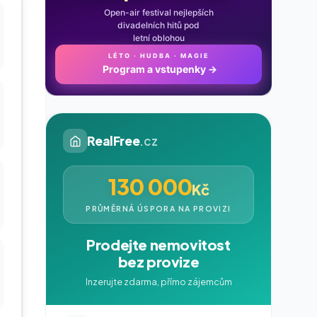
Open-air festival nejlepších
divadelních hitů pod
letní oblohou
LÉTO · HUDBA · MAGIE
Program a vstupenky
→
RealFree
.cz
130 000
Kč
PRŮMĚRNÁ ÚSPORA NA PROVIZI
Prodejte nemovitost
bez provize
Inzerujte zdarma, přímo zájemcům