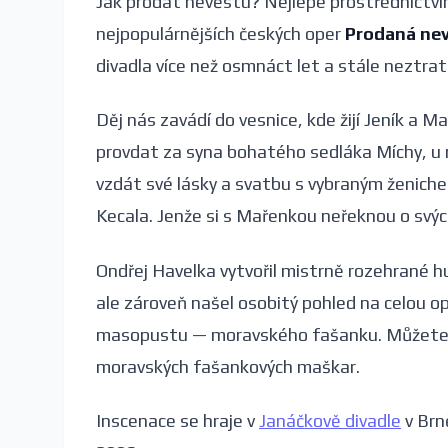
Jak prodat nevěstu? Nejlépe prostřednictví
nejpopulárnějších českých oper
Prodaná ne
divadla více než osmnáct let a stále neztrati
Děj nás zavádí do vesnice, kde žijí Jeník a M
provdat za syna bohatého sedláka Míchy, u ně
vzdát své lásky a svatbu s vybraným ženiche
Kecala. Jenže si s Mařenkou neřeknou o svý
Ondřej Havelka vytvořil mistrně rozehrané hud
ale zároveň našel osobitý pohled na celou op
masopustu — moravského fašanku. Můžete se 
moravských fašankových maškar.
Inscenace se hraje v
Janáčkově divadle
v Brn