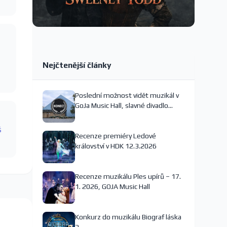
Nejčtenější články
Poslední možnost vidět muzikál v
GoJa Music Hall, slavné divadlo
nejspíš končí
š
Recenze premiéry Ledové
království v HDK 12.3.2026
Recenze muzikálu Ples upírů – 17.
1. 2026, GOJA Music Hall
Konkurz do muzikálu Biograf láska