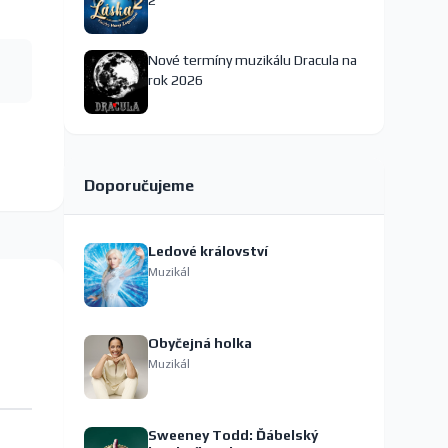
2
Nové termíny muzikálu Dracula na
rok 2026
Doporučujeme
Ledové království
Muzikál
Obyčejná holka
Muzikál
Sweeney Todd: Ďábelský