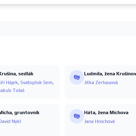
Krušina, sedlák
Ludmila, žena Krušino
Jiří Hájek
,
Svatopluk Sem
,
Jitka Zerhauová
Jakub Tolaš
Mícha, gruntovník
Háta, žena Míchova
David Nykl
Jana Hrochová