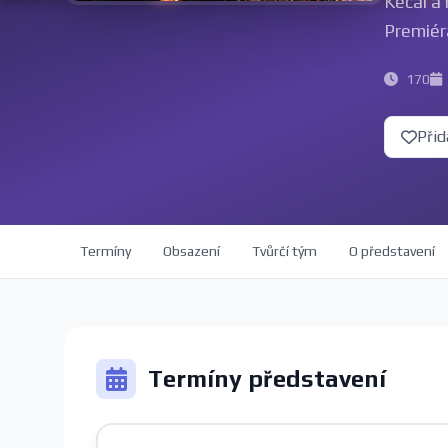
Kecal a
Premiér
170
Přid
Termíny
Obsazení
Tvůrčí tým
O představení
Termíny představení