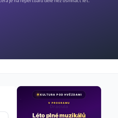
terá je na repertoáru déle než osmnáct let.
★
KULTURA POD HVĚZDAMI
V PROGRAMU
Noc na Karlštejně
Léto plné muzikálů