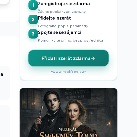
Zaregistrujte se zdarma
1
Žádné poplatky ani závazky
Přidejte inzerát
2
Fotografie, popis, parametry
Spojte se se zájemci
3
Komunikujte přímo, bez prostředníka
Přidat inzerát zdarma
www.realfree.cz
va