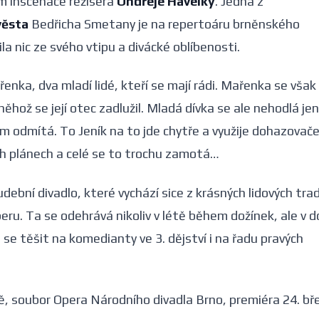
m inscenace režiséra
Ondřeje Havelky
. Jedna z
věsta
Bedřicha Smetany je na repertoáru brněnského
la nic ze svého vtipu a divácké oblíbenosti.
ařenka, dva mladí lidé, kteří se mají rádi. Mařenka se vša
hož se její otec zadlužil. Mladá dívka se ale nehodlá je
m odmítá. To Jeník na to jde chytře a využije dohazovač
ch plánech a celé se to trochu zamotá…
ební divadlo, které vychází sice z krásných lidových trad
eru. Ta se odehrává nikoliv v létě během dožínek, ale v 
těšit na komedianty ve 3. dějství i na řadu pravých
ě, soubor Opera Národního divadla Brno, premiéra 24. bř