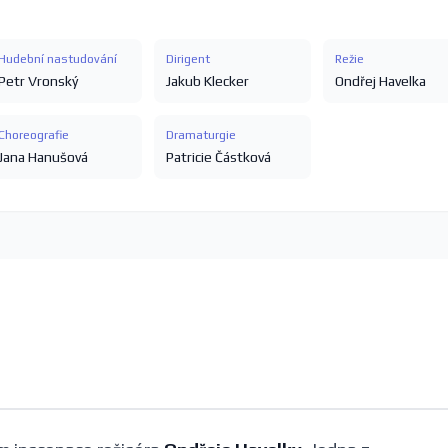
Hudební nastudování
Dirigent
Režie
Petr Vronský
Jakub Klecker
Ondřej Havelka
Choreografie
Dramaturgie
Jana Hanušová
Patricie Částková