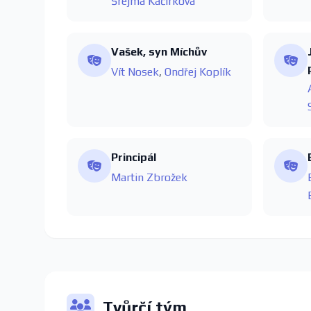
Šrejma Kačírková
Vašek, syn Míchův
Vít Nosek
,
Ondřej Koplík
Principál
Martin Zbrožek
Tvůrčí tým