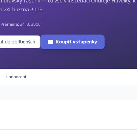
 moravský fašank — to vše v inscenaci Ondřeje Havelky, k
a 24. března 2006.
Premiera: 24. 3. 2006
at do oblíbených
Koupit vstupenky
Hodnocení