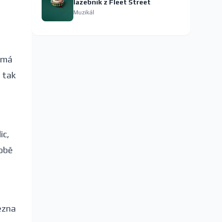
lazebník z Fleet Street
Muzikál
k má
n tak
e
ic,
době
ezna