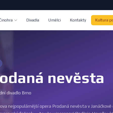
Činohra
Divadla
Umělci
Kontakty
Kultura p
odaná nevěsta
ní divadlo Brno
va nejpopulárnější opera Prodaná nevěsta v Janáčkově d