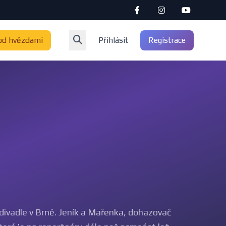
od hvězdami
Přihlásit
Registrace
ivadle v Brně. Jeník a Mařenka, dohazovač