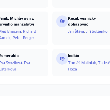
Jeník, Míchův syn z
Kecal, vesnický
prvního manželství
dohazovač
Aleš Briscein
,
Richard
Jan Šťáva
,
Jiří Sulženko
Samek
,
Peter Berger
Esmeralda
Indián
Eva Svozilová
,
Eva
Tomáš Maliniak
,
Tadeá
Esterková
Hoza