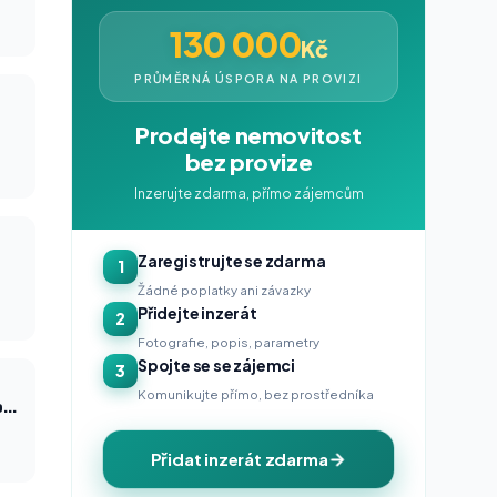
130 000
Kč
PRŮMĚRNÁ ÚSPORA NA PROVIZI
Prodejte nemovitost
bez provize
Inzerujte zdarma, přímo zájemcům
Zaregistrujte se zdarma
1
Žádné poplatky ani závazky
Přidejte inzerát
2
Fotografie, popis, parametry
Spojte se se zájemci
3
Komunikujte přímo, bez prostředníka
Šárka - verze 1888 (NdB) (Janáček Brno 2026)
Přidat inzerát zdarma