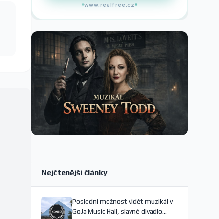
www.realfree.cz
Nejčtenější články
Poslední možnost vidět muzikál v
GoJa Music Hall, slavné divadlo