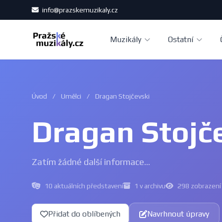
info@prazskemuzikaly.cz
Muzikály
Ostatní
Úvod
/
Umělci
/
Dragan Stojčevski
Dragan Stojč
Zatím žádné další informace...
10 aktuálních představení
1 v archivu
298 zobrazení
Přidat do oblíbených
Navrhnout úpravy