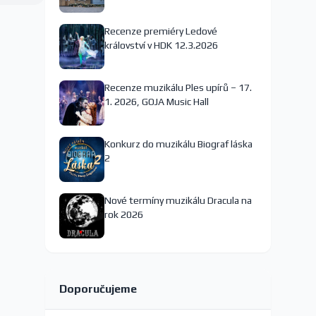
nejspíš končí
Recenze premiéry Ledové
království v HDK 12.3.2026
Recenze muzikálu Ples upírů – 17.
1. 2026, GOJA Music Hall
Konkurz do muzikálu Biograf láska
2
Nové termíny muzikálu Dracula na
rok 2026
Doporučujeme