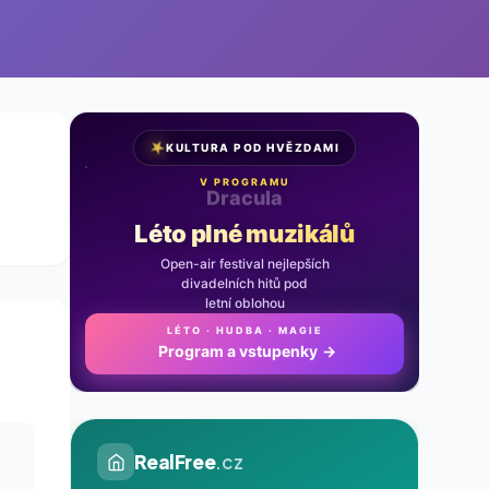
★
KULTURA POD HVĚZDAMI
V PROGRAMU
Noc na Karlštejně
Léto plné muzikálů
Open-air festival nejlepších
divadelních hitů pod
letní oblohou
LÉTO · HUDBA · MAGIE
Program a vstupenky
→
RealFree
.cz