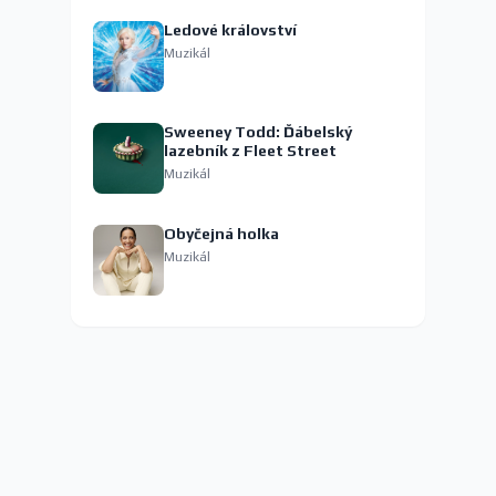
Ledové království
Muzikál
Sweeney Todd: Ďábelský
lazebník z Fleet Street
Muzikál
Obyčejná holka
Muzikál