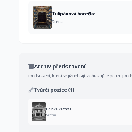
Tulipánová horečka
Scéna
Archiv představení
Představení, která se již nehrají. Zobrazují se pouze př
Tvůrčí pozice (1)
Divoká kachna
Scéna