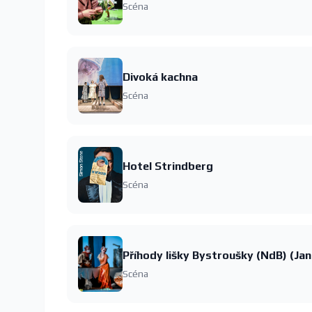
Scéna
Divoká kachna
Scéna
Hotel Strindberg
Scéna
Scéna