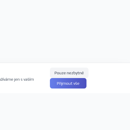
Pouze nezbytné
užíváme jen s vaším
Přijmout vše