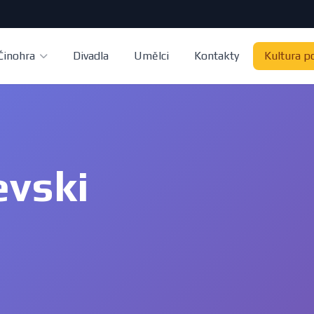
Činohra
Divadla
Umělci
Kontakty
Kultura p
evski