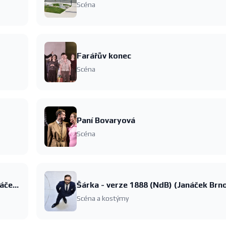
Scéna
Farářův konec
Scéna
Paní Bovaryová
Scéna
Příhody lišky Bystroušky (NdB) (Janáček Brno 2026)
Scéna a kostýmy