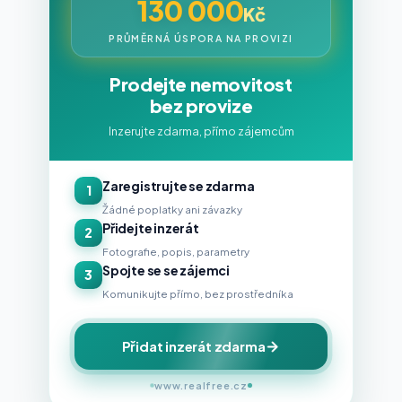
130 000
Kč
PRŮMĚRNÁ ÚSPORA NA PROVIZI
Prodejte nemovitost
bez provize
Inzerujte zdarma, přímo zájemcům
Zaregistrujte se zdarma
1
Žádné poplatky ani závazky
Přidejte inzerát
2
Fotografie, popis, parametry
Spojte se se zájemci
3
Komunikujte přímo, bez prostředníka
Přidat inzerát zdarma
www.realfree.cz