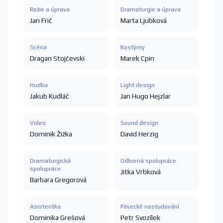
Režie a úprava
Dramaturgie a úprava
Jan Frič
Marta Ljubková
Scéna
Kostýmy
Dragan Stojčevski
Marek Cpin
Hudba
Light design
Jakub Kudláč
Jan Hugo Hejzlar
Video
Sound design
Dominik Žižka
David Herzig
Dramaturgická
Odborná spolupráce
spolupráce
Jitka Vrbková
Barbara Gregorová
Asistentka
Pěvecké nastudování
Dominika Grešová
Petr Svozílek