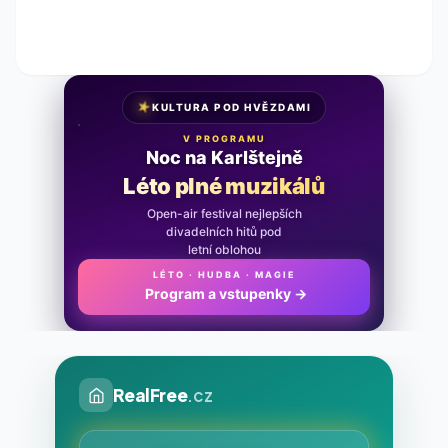
★
KULTURA POD HVĚZDAMI
V PROGRAMU
Noc na Karlštejně
Léto plné muzikálů
Open-air festival nejlepších
divadelních hitů pod
letní oblohou
LÉTO · HUDBA · MAGIE
Program a vstupenky
→
RealFree
.cz