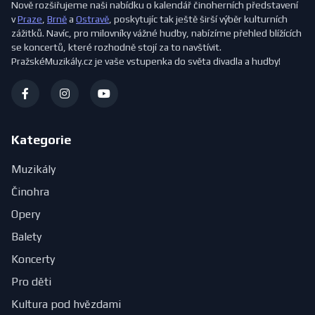
Nově rozšiřujeme naši nabídku o kalendář činoherních představení
v
Praze
,
Brně
a
Ostravě
, poskytujíc tak ještě širší výběr kulturních
zážitků. Navíc, pro milovníky vážné hudby, nabízíme přehled blížících
se koncertů, které rozhodně stojí za to navštívit.
PražskéMuzikály.cz je vaše vstupenka do světa divadla a hudby!
Kategorie
Muzikály
Činohra
Opery
Balety
Koncerty
Pro děti
Kultura pod hvězdami