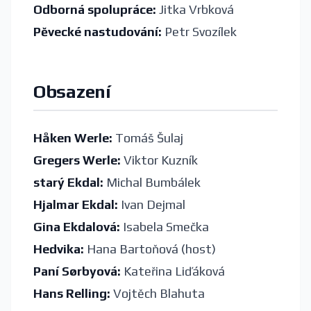
Odborná spolupráce:
Jitka Vrbková
Pěvecké nastudování:
Petr Svozílek
Obsazení
Håken Werle:
Tomáš Šulaj
Gregers Werle:
Viktor Kuzník
starý Ekdal:
Michal Bumbálek
Hjalmar Ekdal:
Ivan Dejmal
Gina Ekdalová:
Isabela Smečka
Hedvika:
Hana Bartoňová (host)
Paní Sørbyová:
Kateřina Liďáková
Hans Relling:
Vojtěch Blahuta