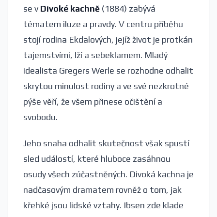
se v
Divoké kachně
(1884) zabývá
tématem iluze a pravdy. V centru příběhu
stojí rodina Ekdalových, jejíž život je protkán
tajemstvími, lží a sebeklamem. Mladý
idealista Gregers Werle se rozhodne odhalit
skrytou minulost rodiny a ve své nezkrotné
pýše věří, že všem přinese očištění a
svobodu.
Jeho snaha odhalit skutečnost však spustí
sled událostí, které hluboce zasáhnou
osudy všech zúčastněných. Divoká kachna je
nadčasovým dramatem rovněž o tom, jak
křehké jsou lidské vztahy. Ibsen zde klade