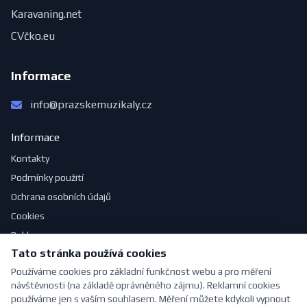
Karavaning.net
CVčko.eu
Informace
info@prazskemuzikaly.cz
Informace
Kontakty
Podmínky použití
Ochrana osobních údajů
Cookies
Reklama
Tato stránka používá cookies
Jak se obléknout do divadla
Používáme cookies pro základní funkčnost webu a pro měření
návštěvnosti (na základě oprávněného zájmu). Reklamní cookies
používáme jen s vaším souhlasem. Měření můžete kdykoli vypnout