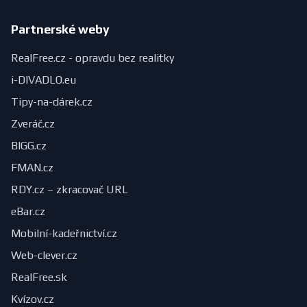
Partnerské weby
RealFree.cz - opravdu bez realitky
i-DIVADLO.eu
Tipy-na-dárek.cz
Zveráč.cz
BIGG.cz
FMAN.cz
RDY.cz – zkracovač URL
eBar.cz
Mobilní-kadeřnictví.cz
Web-clever.cz
RealFree.sk
Kvízov.cz