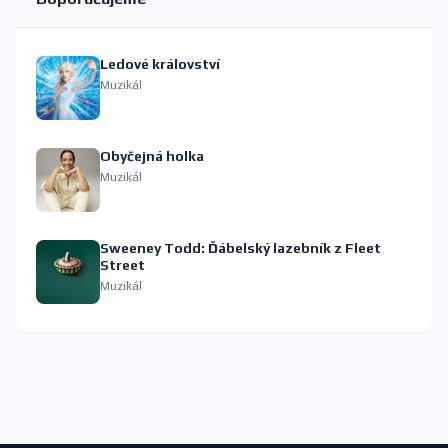
Ledové království
Muzikál
Obyčejná holka
Muzikál
Sweeney Todd: Ďábelský lazebník z Fleet
Street
Muzikál