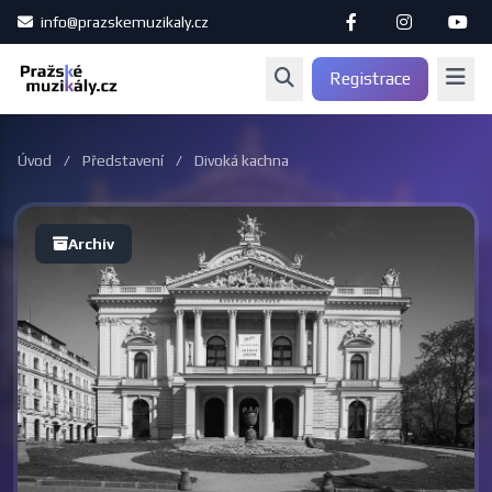
info@prazskemuzikaly.cz
Registrace
Úvod
/
Představení
/
Divoká kachna
Archiv