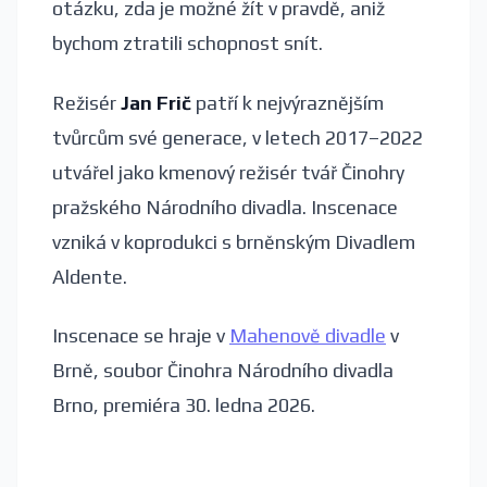
otázku, zda je možné žít v pravdě, aniž
bychom ztratili schopnost snít.
Režisér
Jan Frič
patří k nejvýraznějším
tvůrcům své generace, v letech 2017–2022
utvářel jako kmenový režisér tvář Činohry
pražského Národního divadla. Inscenace
vzniká v koprodukci s brněnským Divadlem
Aldente.
Inscenace se hraje v
Mahenově divadle
v
Brně, soubor Činohra Národního divadla
Brno, premiéra 30. ledna 2026.