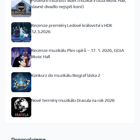
Poslední možnost vidět muzikál v GoJa Music Hall,
slavné divadlo nejspíš končí
Recenze premiéry Ledové království v HDK
12.3.2026
Recenze muzikálu Ples upírů – 17. 1. 2026, GOJA
Music Hall
Konkurz do muzikálu Biograf láska 2
Nové termíny muzikálu Dracula na rok 2026
Doporučujeme