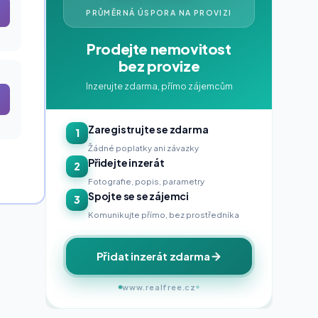
PRŮMĚRNÁ ÚSPORA NA PROVIZI
Prodejte nemovitost
bez provize
Inzerujte zdarma, přímo zájemcům
Zaregistrujte se zdarma
1
Žádné poplatky ani závazky
Přidejte inzerát
2
Fotografie, popis, parametry
Spojte se se zájemci
3
Komunikujte přímo, bez prostředníka
Přidat inzerát zdarma
www.realfree.cz