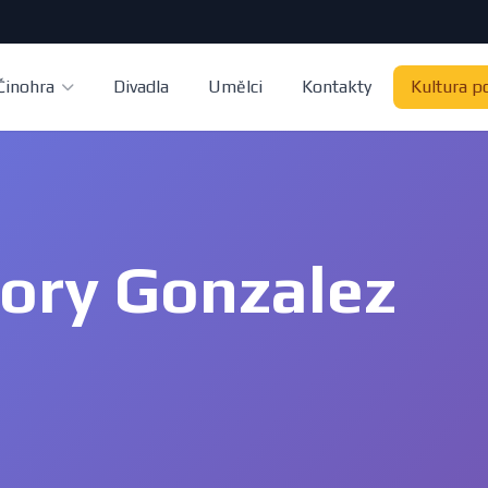
Činohra
Divadla
Umělci
Kontakty
Kultura p
tory Gonzalez