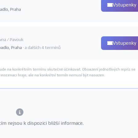
Vstupenky
vadlo, Praha
vna / Pavouk
Vstupenky
ivadlo, Praha
· a dalších 4 termínů
ude na konkrétním termínu skutečně účinkovat. Obsazení jednotlivých repríz se
nscenaci hraje, ale na konkrétní termín nemusí být nasazen.
m nejsou k dispozici bližší informace.