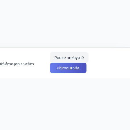
Pouze nezbytné
užíváme jen s vaším
Přijmout vše