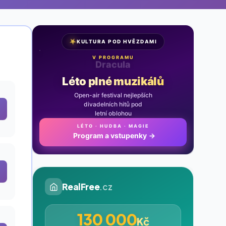
★
KULTURA POD HVĚZDAMI
V PROGRAMU
Noc na Karlštejně
Léto plné muzikálů
Open-air festival nejlepších
divadelních hitů pod
letní oblohou
LÉTO · HUDBA · MAGIE
Program a vstupenky
→
RealFree
.cz
130 000
Kč