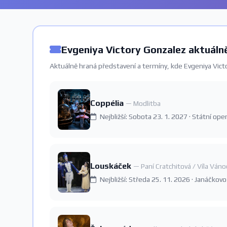
Evgeniya Victory Gonzalez aktuálně
Aktuálně hraná představení a termíny, kde Evgeniya Victo
Coppélia
— Modlitba
Nejbližší: Sobota 23. 1. 2027 · Státní op
Louskáček
— Paní Cratchitová / Víla Váno
Nejbližší: Středa 25. 11. 2026 · Janáčkovo