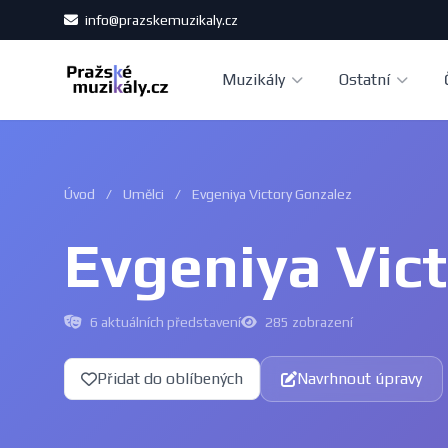
info@prazskemuzikaly.cz
Muzikály
Ostatní
Úvod
/
Umělci
/
Evgeniya Victory Gonzalez
Evgeniya Vic
6 aktuálních představení
285 zobrazení
Přidat do oblíbených
Navrhnout úpravy