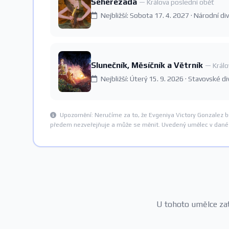
Šeherezáda
— Králova poslední oběť
Nejbližší: Sobota 17. 4. 2027 · Národní di
Slunečník, Měsíčník a Větrník
— Králo
Nejbližší: Úterý 15. 9. 2026 · Stavovské d
Upozornění: Neručíme za to, že Evgeniya Victory Gonzalez b
předem nezveřejňuje a může se měnit. Uvedený umělec v dané i
U tohoto umělce zatí