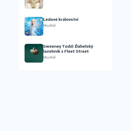
Ledové království
Muzikál
Sweeney Todd: Ďábelský
lazebník z Fleet Street
Muzikál