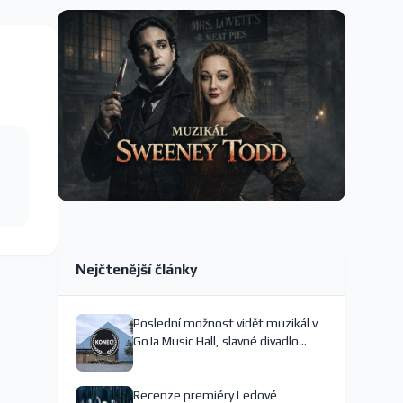
Nejčtenější články
Poslední možnost vidět muzikál v
GoJa Music Hall, slavné divadlo
nejspíš končí
Recenze premiéry Ledové