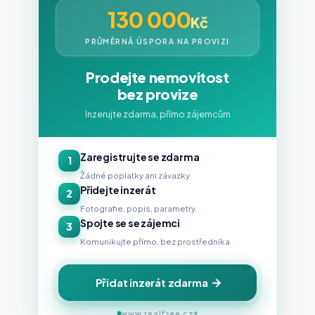
130 000
Kč
PRŮMĚRNÁ ÚSPORA NA PROVIZI
Prodejte nemovitost
bez provize
Inzerujte zdarma, přímo zájemcům
Zaregistrujte se zdarma
1
Žádné poplatky ani závazky
Přidejte inzerát
2
Fotografie, popis, parametry
Spojte se se zájemci
3
Komunikujte přímo, bez prostředníka
Přidat inzerát zdarma
www.realfree.cz