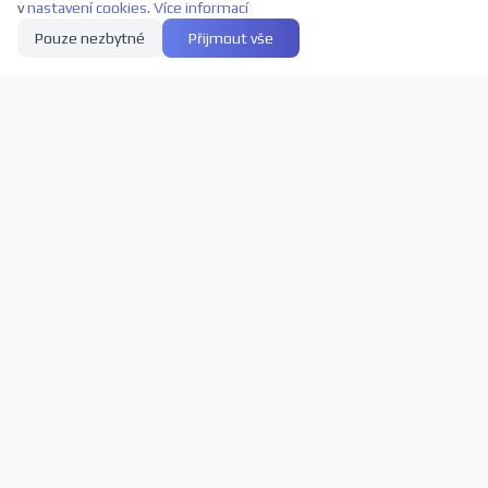
v
nastavení cookies
.
Více informací
Pouze nezbytné
Přijmout vše