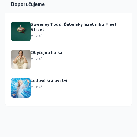
Doporučujeme
Sweeney Todd: Ďábelský lazebník z Fleet
Street
Muzikál
Obyčejná holka
Muzikál
Ledové království
Muzikál