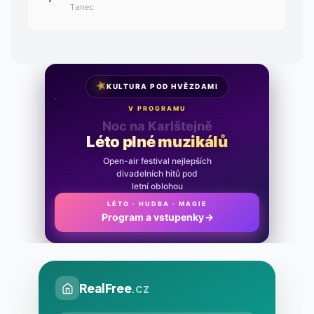
Tanec
★
KULTURA POD HVĚZDAMI
V PROGRAMU
Noc na Karlštejně
Léto plné muzikálů
Open-air festival nejlepších
divadelních hitů pod
letní oblohou
LÉTO · HUDBA · MAGIE
Program a vstupenky
→
RealFree
.cz