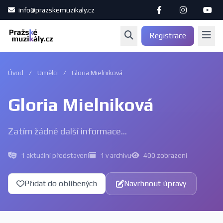
info@prazskemuzikaly.cz
Registrace
Úvod
/
Umělci
/
Gloria Mielniková
Gloria Mielniková
Zatím žádné další informace...
1 aktuální představení
1 v archivu
400 zobrazení
Přidat do oblíbených
Navrhnout úpravy