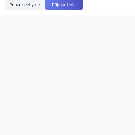
Pouze nezbytné
Přijmout vše