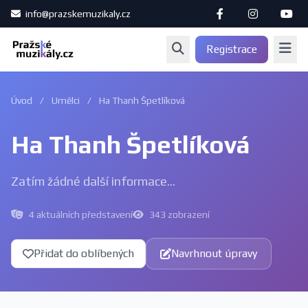
info@prazskemuzikaly.cz
Registrace
Úvod
/
Umělci
/
Ha Thanh Špetlíková
Ha Thanh Špetlíková
Zatím žádné další informace...
4 aktuálních představení
343 zobrazení
Přidat do oblíbených
Navrhnout úpravy