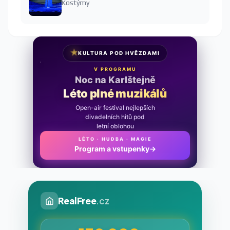
Kostýmy
★
KULTURA POD HVĚZDAMI
V PROGRAMU
Noc na Karlštejně
Léto plné muzikálů
Open-air festival nejlepších
divadelních hitů pod
letní oblohou
LÉTO · HUDBA · MAGIE
Program a vstupenky
→
RealFree
.cz