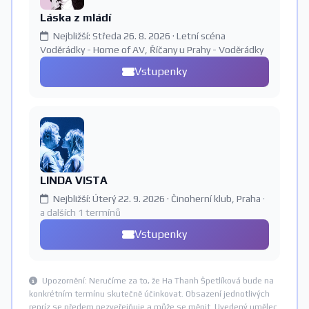
Láska z mládí
Nejbližší: Středa 26. 8. 2026 · Letní scéna
Voděrádky - Home of AV, Říčany u Prahy - Voděrádky
Vstupenky
LINDA VISTA
Nejbližší: Úterý 22. 9. 2026 · Činoherní klub, Praha
·
a dalších 1 termínů
Vstupenky
Upozornění: Neručíme za to, že Ha Thanh Špetlíková bude na
konkrétním termínu skutečně účinkovat. Obsazení jednotlivých
repríz se předem nezveřejňuje a může se měnit. Uvedený umělec