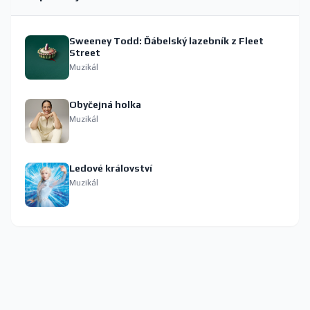
Sweeney Todd: Ďábelský lazebník z Fleet
Street
Muzikál
Obyčejná holka
Muzikál
Ledové království
Muzikál