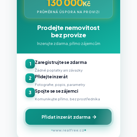
130 000
Kč
PRŮMĚRNÁ ÚSPORA NA PROVIZI
Prodejte nemovitost
bez provize
Inzerujte zdarma, přímo zájemcům
Zaregistrujte se zdarma
1
Žádné poplatky ani závazky
Přidejte inzerát
2
Fotografie, popis, parametry
Spojte se se zájemci
3
Komunikujte přímo, bez prostředníka
Přidat inzerát zdarma
www.realfree.cz