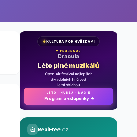
★
KULTURA POD HVĚZDAMI
V PROGRAMU
Noc na Karlštejně
Léto plné muzikálů
Open-air festival nejlepších
divadelních hitů pod
letní oblohou
LÉTO · HUDBA · MAGIE
Program a vstupenky
→
RealFree
.cz