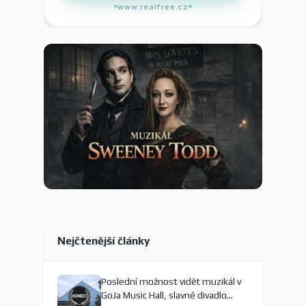
www.realfree.cz
Nejčtenější články
Poslední možnost vidět muzikál v
GoJa Music Hall, slavné divadlo