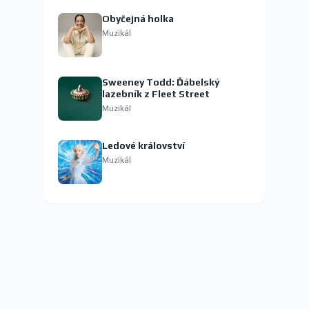
Obyčejná holka
Muzikál
Sweeney Todd: Ďábelský
lazebník z Fleet Street
Muzikál
Ledové království
Muzikál