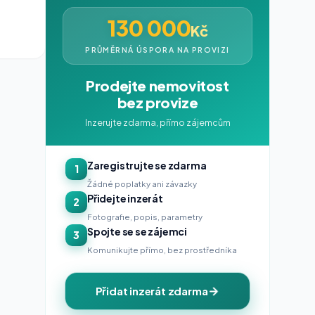
130 000
Kč
PRŮMĚRNÁ ÚSPORA NA PROVIZI
Prodejte nemovitost
bez provize
Inzerujte zdarma, přímo zájemcům
Zaregistrujte se zdarma
1
Žádné poplatky ani závazky
Přidejte inzerát
2
Fotografie, popis, parametry
Spojte se se zájemci
3
Komunikujte přímo, bez prostředníka
Přidat inzerát zdarma