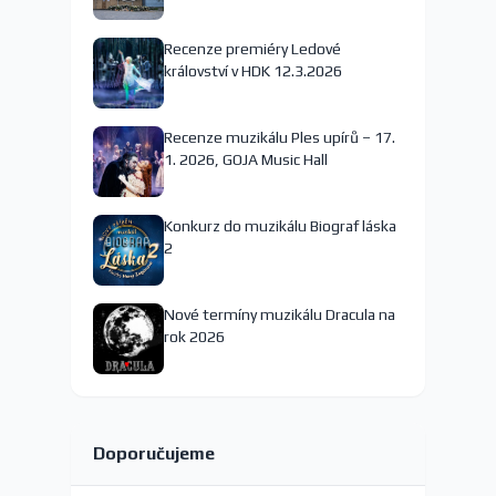
nejspíš končí
Recenze premiéry Ledové
království v HDK 12.3.2026
Recenze muzikálu Ples upírů – 17.
1. 2026, GOJA Music Hall
Konkurz do muzikálu Biograf láska
2
Nové termíny muzikálu Dracula na
rok 2026
Doporučujeme