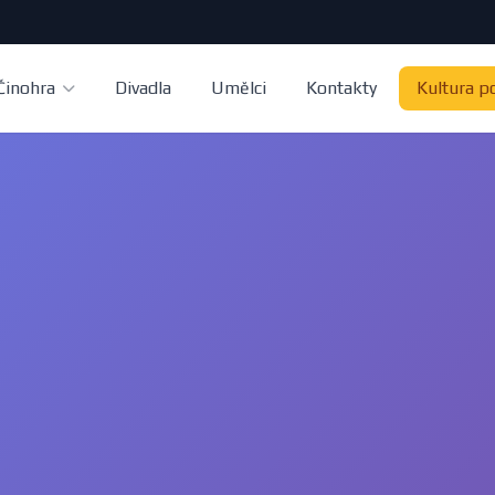
Činohra
Divadla
Umělci
Kontakty
Kultura p