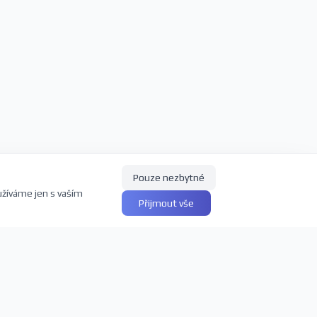
Pouze nezbytné
užíváme jen s vaším
Přijmout vše