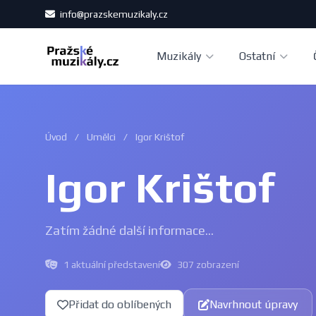
info@prazskemuzikaly.cz
Muzikály
Ostatní
Úvod
/
Umělci
/
Igor Krištof
Igor Krištof
Zatím žádné další informace...
1 aktuální představení
307 zobrazení
Přidat do oblíbených
Navrhnout úpravy