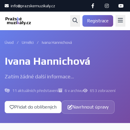
info@prazskemuzikaly.cz
Registrace
Úvod
/
Umělci
/
Ivana Hannichová
Ivana Hannichová
Zatím žádné další informace...
11 aktuálních představení
6 v archivu
653 zobrazení
Přidat do oblíbených
Navrhnout úpravy