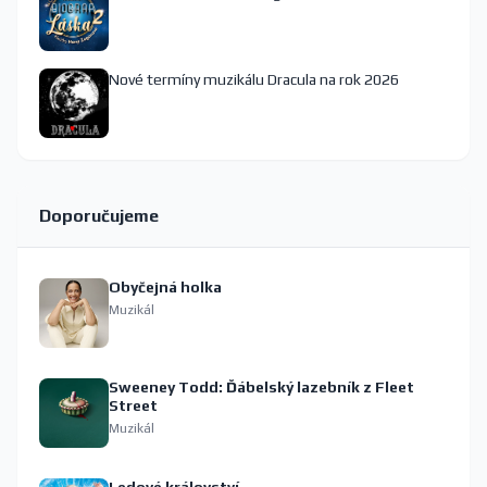
Nové termíny muzikálu Dracula na rok 2026
Doporučujeme
Obyčejná holka
Muzikál
Sweeney Todd: Ďábelský lazebník z Fleet
Street
Muzikál