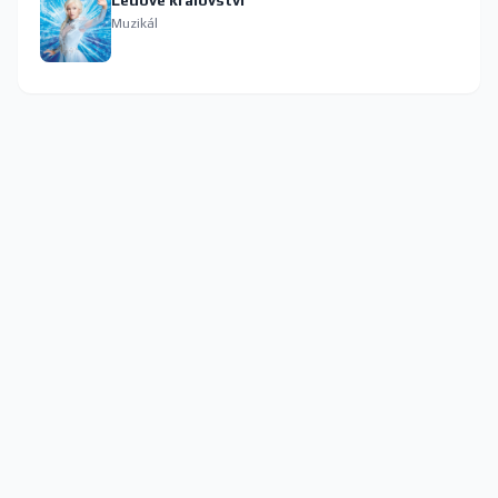
Ledové království
Muzikál