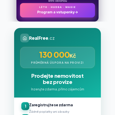
letní oblohou
LÉTO · HUDBA · MAGIE
Program a vstupenky
→
RealFree
.cz
130 000
Kč
PRŮMĚRNÁ ÚSPORA NA PROVIZI
Prodejte nemovitost
bez provize
Inzerujte zdarma, přímo zájemcům
Zaregistrujte se zdarma
1
Žádné poplatky ani závazky