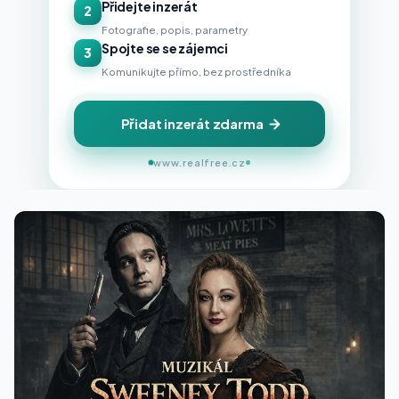
Přidejte inzerát
2
Fotografie, popis, parametry
Spojte se se zájemci
3
Komunikujte přímo, bez prostředníka
Přidat inzerát zdarma
www.realfree.cz