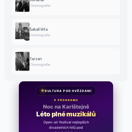
Choreografie:
Šakalí léta
Choreografie
Tarzan
Choreografie
★
KULTURA POD HVĚZDAMI
V PROGRAMU
Noc na Karlštejně
Léto plné muzikálů
Open-air festival nejlepších
divadelních hitů pod