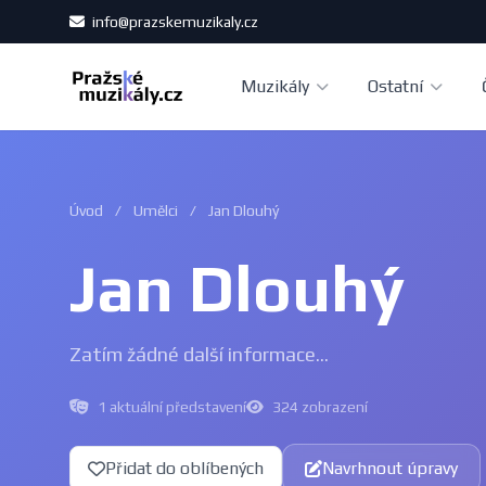
info@prazskemuzikaly.cz
Muzikály
Ostatní
Úvod
/
Umělci
/
Jan Dlouhý
Jan Dlouhý
Zatím žádné další informace...
1 aktuální představení
324 zobrazení
Přidat do oblíbených
Navrhnout úpravy