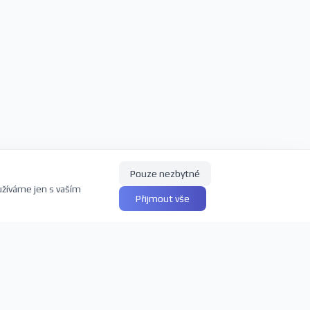
Pouze nezbytné
užíváme jen s vaším
Přijmout vše