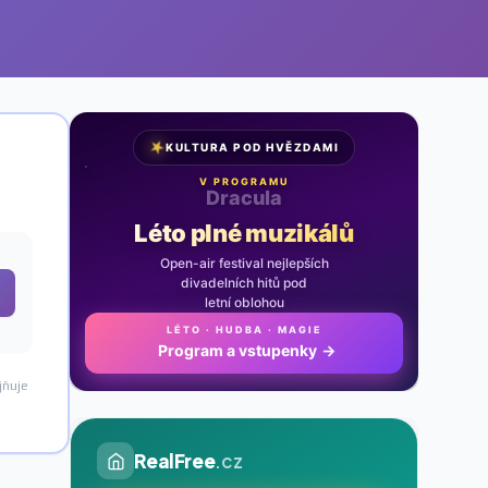
★
KULTURA POD HVĚZDAMI
V PROGRAMU
Noc na Karlštejně
Léto plné muzikálů
Open-air festival nejlepších
divadelních hitů pod
letní oblohou
LÉTO · HUDBA · MAGIE
Program a vstupenky
→
jňuje
RealFree
.cz