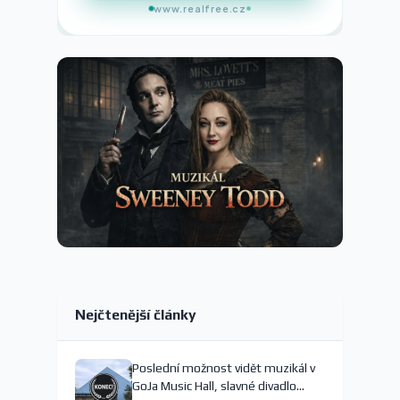
www.realfree.cz
Nejčtenější články
Poslední možnost vidět muzikál v
GoJa Music Hall, slavné divadlo