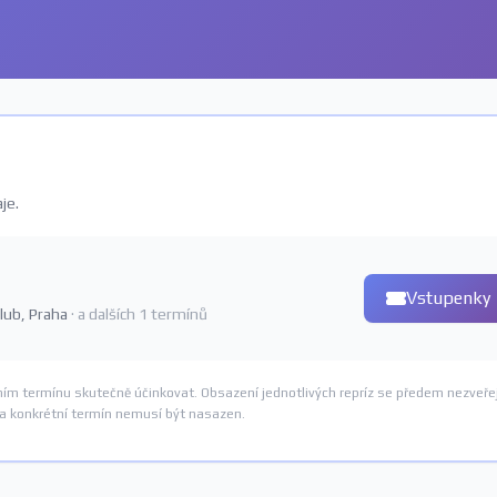
je.
Vstupenky
klub, Praha
· a dalších 1 termínů
ním termínu skutečně účinkovat. Obsazení jednotlivých repríz se předem nezveře
na konkrétní termín nemusí být nasazen.