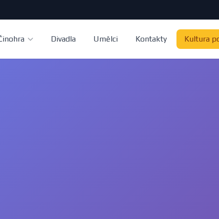
Činohra
Divadla
Umělci
Kontakty
Kultura p