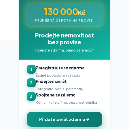
130 000
Kč
PRŮMĚRNÁ ÚSPORA NA PROVIZI
Prodejte nemovitost
bez provize
Inzerujte zdarma, přímo zájemcům
Zaregistrujte se zdarma
1
Žádné poplatky ani závazky
Přidejte inzerát
2
Fotografie, popis, parametry
Spojte se se zájemci
3
Komunikujte přímo, bez prostředníka
Přidat inzerát zdarma