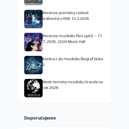
nejspíš končí
Recenze premiéry Ledové
království v HDK 12.3.2026
Recenze muzikálu Ples upírů – 17.
1. 2026, GOJA Music Hall
Konkurz do muzikálu Biograf láska
2
Nové termíny muzikálu Dracula na
rok 2026
Doporučujeme