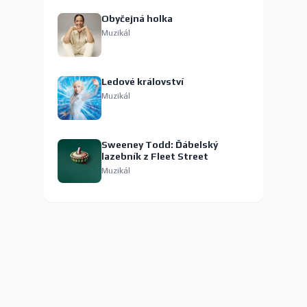
Obyčejná holka
Muzikál
Ledové království
Muzikál
Sweeney Todd: Ďábelský
lazebník z Fleet Street
Muzikál