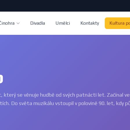
Činohra
Divadla
Umělci
Kontakty
Kultura p
b
, který se věnuje hudbě od svých patnácti let. Začínal ve
ích. Do světa muzikálu vstoupil v polovině 90. let, kdy pů