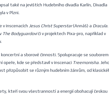
apsal také na jevištích Hudebního divadla Karlín, Divadla
la v Plzni.
e v inscenacích
Jesus Christ Superstar
(Annáš) a
Dracula
.
 v
The Bodyguardovi
či v projektech Pixa-pro, například v
u
.
i koncertní a sborové činnosti. Spolupracuje se souborem
í opeře, kde se představil v inscenaci
Treemonisha
. Jeh
pnost přizpůsobit se různým hudebním žánrům, od klasické
ty, kteří svou všestranností a energií obohacují českou