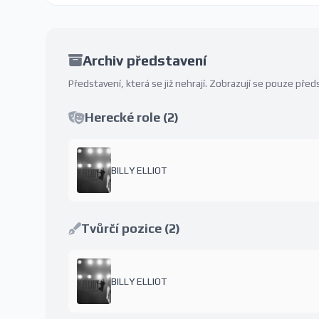
Archiv představení
Představení, která se již nehrají. Zobrazují se pouze př
Herecké role (2)
BILLY ELLIOT
Tvůrčí pozice (2)
BILLY ELLIOT