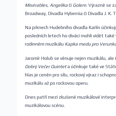
Misérables
,
Angelika
či
Golem
. Výrazně se z
Broadway, Divadla Hybernia či Divadla J. K. Ty
Na prknech Hudebního divadla Karlín účinkuj
posledních letech ho diváci mohli vidět také
rodinném muzikálu
Kapka medu pro Verunk
Jaromír Holub se věnuje nejen muzikálu, ale 
Dobrý Večer Quintet
a účinkuje také ve Státn
hlas je ceněn pro sílu, rockový výraz i scho
muzikálu až po rockovou operu.
Dnes patří mezi zkušené muzikálové interpre
muzikálovou scénu.