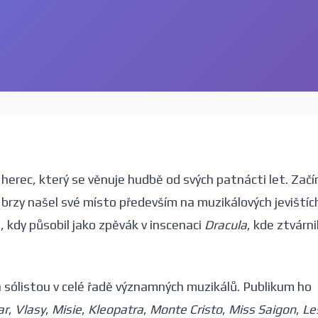
herec, který se věnuje hudbě od svých patnácti let. Začí
 brzy našel své místo především na muzikálových jevištíc
, kdy působil jako zpěvák v inscenaci
Dracula
, kde ztvárnil
 sólistou v celé řadě významných muzikálů. Publikum ho
ar
,
Vlasy
,
Misie
,
Kleopatra
,
Monte Cristo
,
Miss Saigon
,
Le