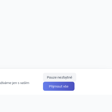
Pouze nezbytné
užíváme jen s vaším
Přijmout vše