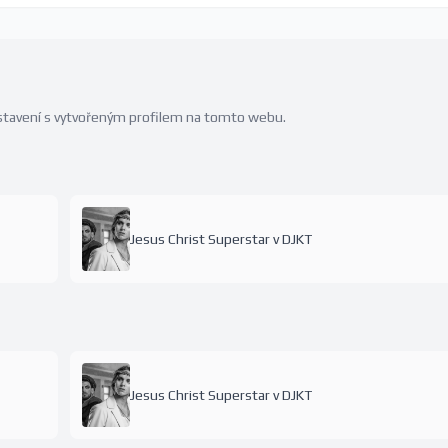
edstavení s vytvořeným profilem na tomto webu.
Jesus Christ Superstar v DJKT
Jesus Christ Superstar v DJKT