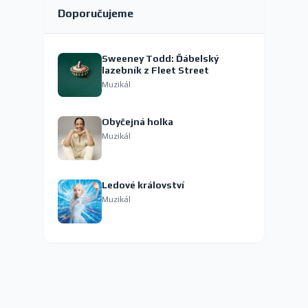
Doporučujeme
Sweeney Todd: Ďábelský
lazebník z Fleet Street
Muzikál
Obyčejná holka
Muzikál
Ledové království
Muzikál