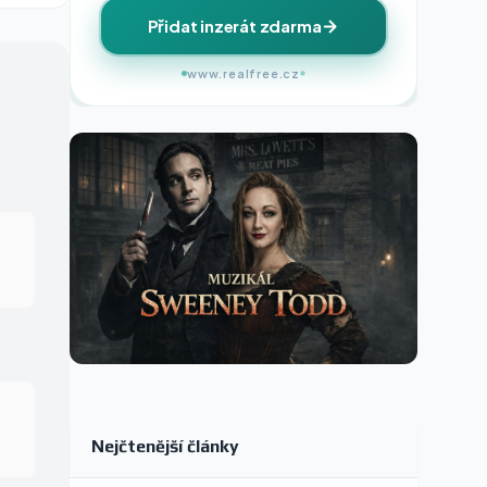
Přidat inzerát zdarma
www.realfree.cz
Nejčtenější články