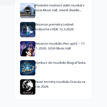
Poslední možnost vidět muzikál v
GoJa Music Hall, slavné divadlo
nejspíš končí
Recenze premiéry Ledové
království v HDK 12.3.2026
Recenze muzikálu Ples upírů – 17.
1. 2026, GOJA Music Hall
Konkurz do muzikálu Biograf láska
2
Nové termíny muzikálu Dracula na
rok 2026