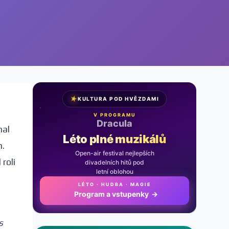
★
KULTURA POD HVĚZDAMI
V PROGRAMU
Noc na Karlštejně
nal
Léto plné muzikálů
h.
Open-air festival nejlepších
 roli
divadelních hitů pod
letní oblohou
LÉTO · HUDBA · MAGIE
Program a vstupenky
→
s