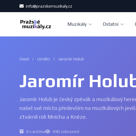
info@prazskemuzikaly.cz
Muzikály
Ostatní
Úvod
/
Umělci
/
Jaromír Holub
Jaromír Holu
Jaromír Holub je český zpěvák a muzikálový herec
našel své místo především na muzikálových jevišt
ztvárnil roli Mnicha a Kněze.
4 v archivu
490 zobrazení