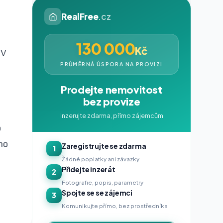
RealFree
.cz
130 000
Kč
 V
PRŮMĚRNÁ ÚSPORA NA PROVIZI
Prodejte nemovitost
bez provize
Inzerujte zdarma, přímo zájemcům
o
ho
Zaregistrujte se zdarma
1
Žádné poplatky ani závazky
Přidejte inzerát
2
Fotografie, popis, parametry
Spojte se se zájemci
3
Komunikujte přímo, bez prostředníka