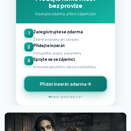
bez provize
Inzerujte zdarma, přímo zájemcům
Zaregistrujte se zdarma
1
Žádné poplatky ani závazky
Přidejte inzerát
2
Fotografie, popis, parametry
Spojte se se zájemci
3
Komunikujte přímo, bez prostředníka
Přidat inzerát zdarma
www.realfree.cz