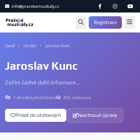
info@prazskemuzikaly.cz
Registrace
Úvod
/
Umělci
/
Jaroslav Kunc
Jaroslav Kunc
Zatím žádné další informace...
1 aktuální představení
492 zobrazení
Přidat do oblíbených
Navrhnout úpravy