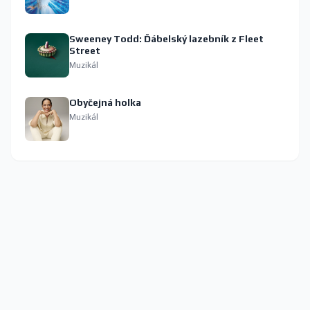
Sweeney Todd: Ďábelský lazebník z Fleet
Street
Muzikál
Obyčejná holka
Muzikál