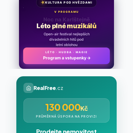
★
KULTURA POD HVĚZDAMI
V PROGRAMU
Noc na Karlštejně
Léto plné muzikálů
Open-air festival nejlepších
divadelních hitů pod
letní oblohou
LÉTO · HUDBA · MAGIE
Program a vstupenky
→
RealFree
.cz
130 000
Kč
PRŮMĚRNÁ ÚSPORA NA PROVIZI
Prodejte nemovitost