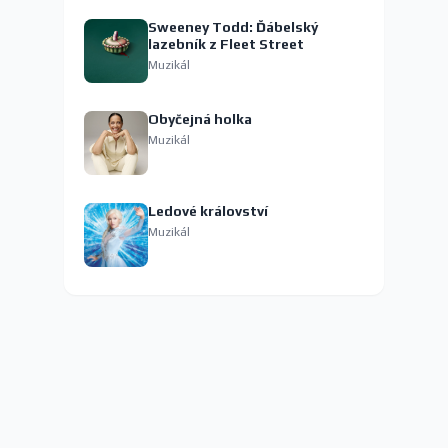
Sweeney Todd: Ďábelský
lazebník z Fleet Street
Muzikál
Obyčejná holka
Muzikál
Ledové království
Muzikál