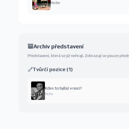
Režie
Archiv představení
Představení, která se již nehrají. Zobrazují se pouze př
Tvůrčí pozice (1)
Kdes to byl(a) v noci?
Režie