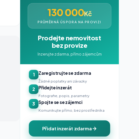
130 000
Kč
PRŮMĚRNÁ ÚSPORA NA PROVIZI
Prodejte nemovitost
bez provize
Inzerujte zdarma, přímo zájemcům
Zaregistrujte se zdarma
1
Žádné poplatky ani závazky
Přidejte inzerát
2
Fotografie, popis, parametry
Spojte se se zájemci
3
Komunikujte přímo, bez prostředníka
Přidat inzerát zdarma