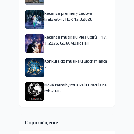
nejspíš končí
Recenze premiéry Ledové
království v HDK 12.3.2026
Recenze muzikálu Ples upírů – 17.
1. 2026, GOJA Music Hall
Konkurz do muzikálu Biograf láska
2
Nové termíny muzikálu Dracula na
rok 2026
Doporučujeme