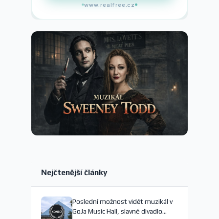
www.realfree.cz
Nejčtenější články
Poslední možnost vidět muzikál v
GoJa Music Hall, slavné divadlo