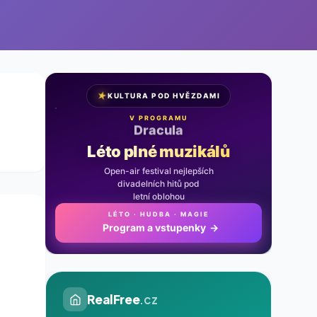
★
KULTURA POD HVĚZDAMI
V PROGRAMU
Noc na Karlštejně
Léto plné muzikálů
Open-air festival nejlepších
divadelních hitů pod
letní oblohou
LÉTO · HUDBA · MAGIE
Program a vstupenky
→
RealFree
.cz