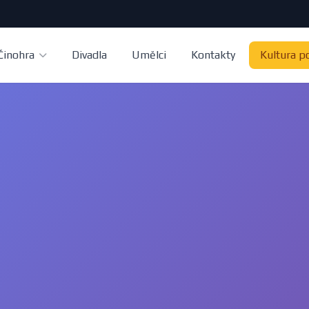
Činohra
Divadla
Umělci
Kontakty
Kultura p