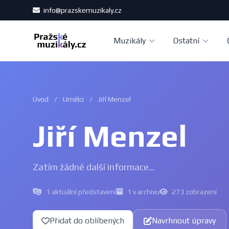
info@prazskemuzikaly.cz
Muzikály
Ostatní
Úvod
/
Umělci
/
Jiří Menzel
Jiří Menzel
Zatím žádné další informace...
1 aktuální představení
1 v archivu
273 zobrazení
Přidat do oblíbených
Navrhnout úpravy