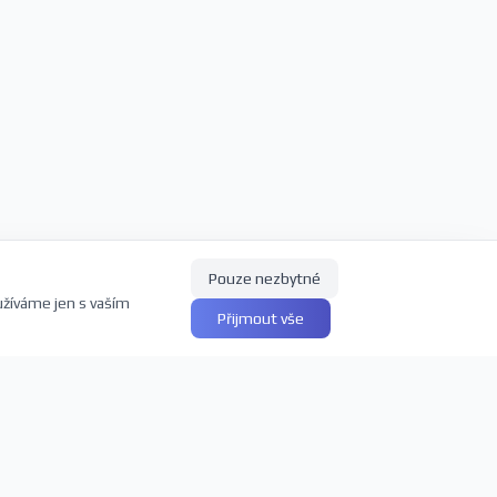
Pouze nezbytné
užíváme jen s vaším
Přijmout vše