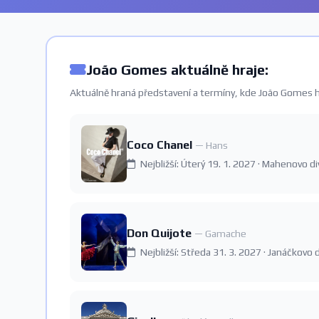
João Gomes aktuálně hraje:
Aktuálně hraná představení a termíny, kde João Gomes h
Coco Chanel
— Hans
Nejbližší: Úterý 19. 1. 2027 · Mahenovo d
Don Quijote
— Gamache
Nejbližší: Středa 31. 3. 2027 · Janáčkovo 