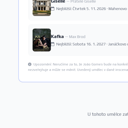
Giselle
— Přátelé Giselle
Nejbližší: Čtvrtek 5. 11. 2026 · Mahenovo
Kafka
— Max Brod
Nejbližší: Sobota 16. 1. 2027 · Janáčkovo
Upozornění: Neručíme za to, že João Gomes bude na konkrét
nezveřejňuje a může se měnit. Uvedený umělec v dané inscenac
U tohoto umělce zatí