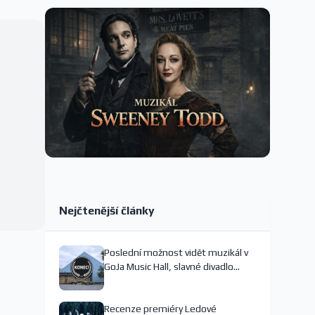
Nejčtenější články
Poslední možnost vidět muzikál v
GoJa Music Hall, slavné divadlo
nejspíš končí
Recenze premiéry Ledové