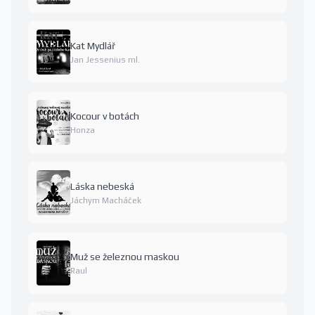
Kat Mydlář
Jan Jessenius ml.
Kocour v botách
Honza
Láska nebeská
Jáchym Macháček
Muž se železnou maskou
Raul