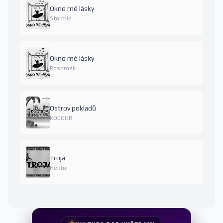
Okno mé lásky
Stormie
Okno mé lásky
Rosomák
Ostrov pokladů
KOCOUR
Troja
Hektor