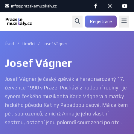
info@prazskemuzikaly.cz
Registrace
Úvod
/
Umělci
/
Josef Vágner
Josef Vágner
Josef Vágner je český zpěvák a herec narozený 17.
července 1990 v Praze. Pochází z hudební rodiny - je
synem českého muzikanta Karla Vágnera a matky
řeckého původu Katiny Papadopulosové. Má celkem
pět sourozenců, z nichž Anna je jeho vlastní
sestrou, ostatní jsou polorodí sourozenci po otci.