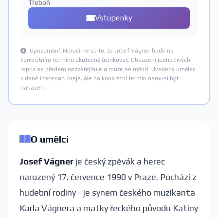
Třeboň
Vstupenky
Upozornění: Neručíme za to, že Josef Vágner bude na
konkrétním termínu skutečně účinkovat. Obsazení jednotlivých
repríz se předem nezveřejňuje a může se měnit. Uvedený umělec
v dané inscenaci hraje, ale na konkrétní termín nemusí být
nasazen.
O umělci
Josef Vágner
je český zpěvák a herec
narozený 17. července 1990 v Praze. Pochází z
hudební rodiny - je synem českého muzikanta
Karla Vágnera a matky řeckého původu Katiny