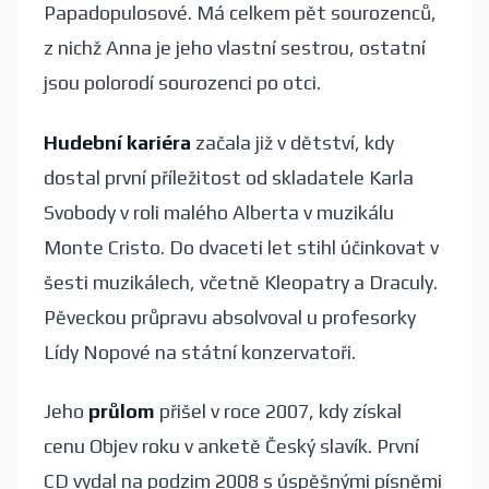
Papadopulosové. Má celkem pět sourozenců,
z nichž Anna je jeho vlastní sestrou, ostatní
jsou polorodí sourozenci po otci.
Hudební kariéra
začala již v dětství, kdy
dostal první příležitost od skladatele Karla
Svobody v roli malého Alberta v muzikálu
Monte Cristo. Do dvaceti let stihl účinkovat v
šesti muzikálech, včetně Kleopatry a Draculy.
Pěveckou průpravu absolvoval u profesorky
Lídy Nopové na státní konzervatoři.
Jeho
průlom
přišel v roce 2007, kdy získal
cenu Objev roku v anketě Český slavík. První
CD vydal na podzim 2008 s úspěšnými písněmi