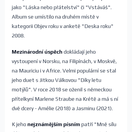
jako "Láska nebo přátelství" či "Vstáváš".
Album se umístilo na druhém místě v
kategorii Objev roku v anketě "Deska roku"
2008.
Mezinárodní úspěch
dokládají jeho
vystoupení v Norsku, na Filipínách, v Moskvě,
na Mauriciu i v Africe. Velmi populární se stal
jeho duet s Jitkou Válkovou "Díky letu
motýlů". V roce 2018 se oženil s německou
přítelkyní Marlene Straube na Krétě a má s ní
dvě dcery - Amélie (2018) a Jasminu (2021).
K jeho
nejznámějším písním
patří "Mně sílu