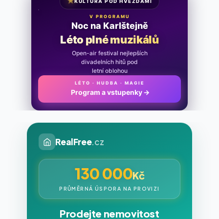
★
KULTURA POD HVĚZDAMI
V PROGRAMU
Noc na Karlštejně
Léto plné muzikálů
Open-air festival nejlepších
divadelních hitů pod
letní oblohou
LÉTO · HUDBA · MAGIE
Program a vstupenky
→
RealFree
.cz
130 000
Kč
PRŮMĚRNÁ ÚSPORA NA PROVIZI
Prodejte nemovitost