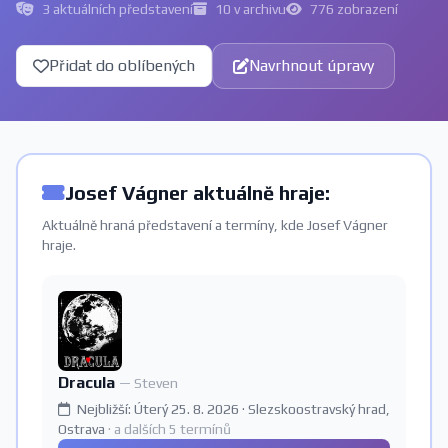
3 aktuálních představení
10 v archivu
776 zobrazení
Přidat do oblíbených
Navrhnout úpravy
Josef Vágner aktuálně hraje:
Aktuálně hraná představení a termíny, kde Josef Vágner
hraje.
Dracula
— Steven
Nejbližší: Úterý 25. 8. 2026 · Slezskoostravský hrad,
Ostrava
· a dalších 5 termínů