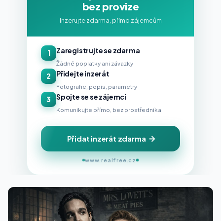
bez provize
Inzerujte zdarma, přímo zájemcům
Zaregistrujte se zdarma
1
Žádné poplatky ani závazky
Přidejte inzerát
2
Fotografie, popis, parametry
Spojte se se zájemci
3
Komunikujte přímo, bez prostředníka
Přidat inzerát zdarma
www.realfree.cz