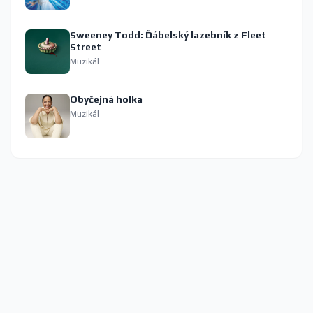
Sweeney Todd: Ďábelský lazebník z Fleet
Street
Muzikál
Obyčejná holka
Muzikál