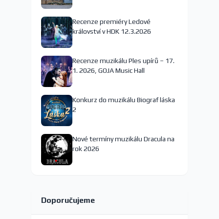
nejspíš končí
Recenze premiéry Ledové
království v HDK 12.3.2026
Recenze muzikálu Ples upírů – 17.
1. 2026, GOJA Music Hall
Konkurz do muzikálu Biograf láska
2
Nové termíny muzikálu Dracula na
rok 2026
Doporučujeme