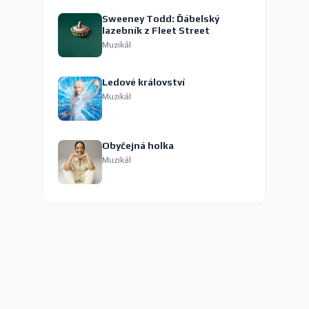
Sweeney Todd: Ďábelský
lazebník z Fleet Street
Muzikál
Ledové království
Muzikál
Obyčejná holka
Muzikál