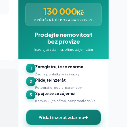
130 000
Kč
PRŮMĚRNÁ ÚSPORA NA PROVIZI
Prodejte nemovitost
bez provize
Inzerujte zdarma, přímo zájemcům
Zaregistrujte se zdarma
1
Žádné poplatky ani závazky
Přidejte inzerát
2
Fotografie, popis, parametry
Spojte se se zájemci
3
Komunikujte přímo, bez prostředníka
Přidat inzerát zdarma