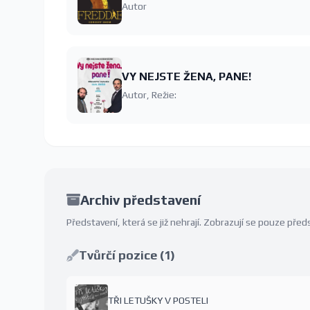
Autor
VY NEJSTE ŽENA, PANE!
Autor, Režie:
Archiv představení
Představení, která se již nehrají. Zobrazují se pouze př
Tvůrčí pozice (1)
TŘI LETUŠKY V POSTELI