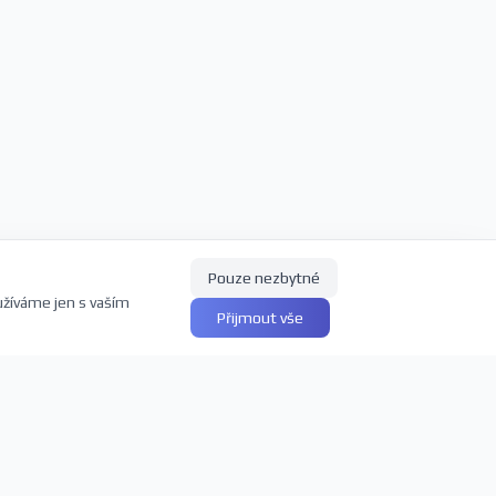
Pouze nezbytné
užíváme jen s vaším
Přijmout vše