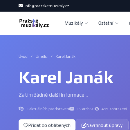
info@prazskemuzikaly.cz
Muzikály
Ostatní
Úvod
/
Umělci
/
Karel Janák
Karel Janák
Zatím žádné další informace...
3 aktuálních představení
1 v archivu
495 zobrazení
Přidat do oblíbených
Navrhnout úpravy