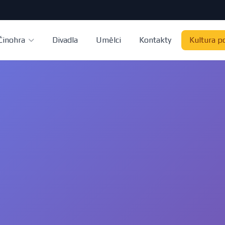
Činohra
Divadla
Umělci
Kontakty
Kultura p