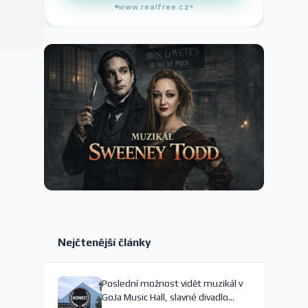
www.realfree.cz
Nejčtenější články
Poslední možnost vidět muzikál v
GoJa Music Hall, slavné divadlo