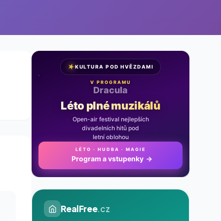
★
KULTURA POD HVĚZDAMI
V PROGRAMU
Noc na Karlštejně
Léto plné muzikálů
Open-air festival nejlepších
divadelních hitů pod
letní oblohou
LÉTO · HUDBA · MAGIE
Program a vstupenky
→
RealFree
.cz