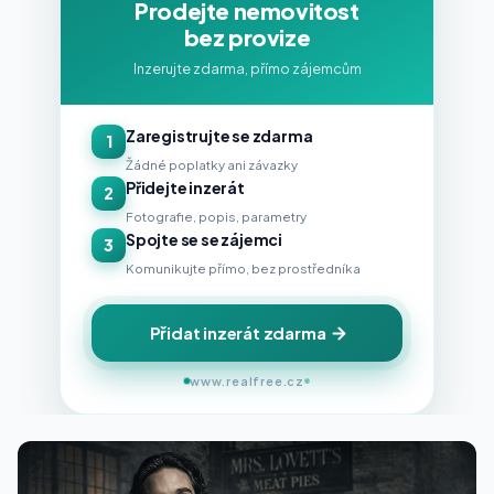
Prodejte nemovitost
bez provize
Inzerujte zdarma, přímo zájemcům
Zaregistrujte se zdarma
1
Žádné poplatky ani závazky
Přidejte inzerát
2
Fotografie, popis, parametry
Spojte se se zájemci
3
Komunikujte přímo, bez prostředníka
Přidat inzerát zdarma
www.realfree.cz