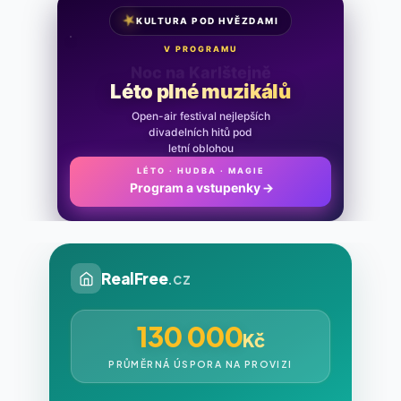
★
KULTURA POD HVĚZDAMI
V PROGRAMU
Noc na Karlštejně
Léto plné muzikálů
Open-air festival nejlepších
divadelních hitů pod
letní oblohou
LÉTO · HUDBA · MAGIE
Program a vstupenky
→
RealFree
.cz
130 000
Kč
PRŮMĚRNÁ ÚSPORA NA PROVIZI