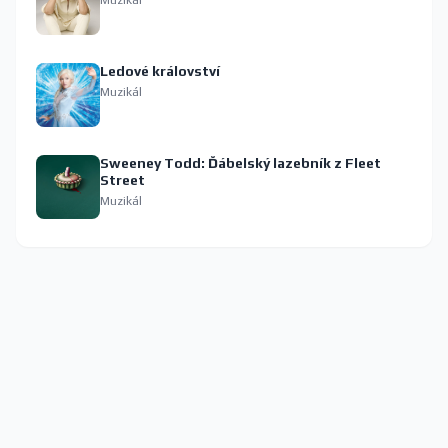
Muzikál
Ledové království
Muzikál
Sweeney Todd: Ďábelský lazebník z Fleet
Street
Muzikál