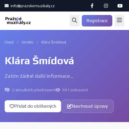
info@prazskemuzikaly.cz
Registrace
Úvod
/
Umělci
/
Klára Šmídová
Klára Šmídová
Zatím žádné další informace...
2 aktuálních představení
561 zobrazení
Přidat do oblíbených
Navrhnout úpravy