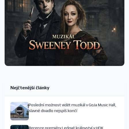
Nejčtenější články
Poslední možnost vidět muzikál v GoJa Music Hall,
slavné divadlo nejspíš končí
Recenze premiéry Ledové království v HDK