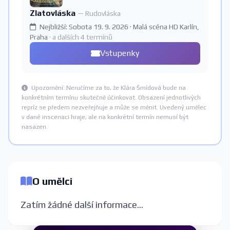
Zlatovláska
— Rudovláska
Nejbližší: Sobota 19. 9. 2026 · Malá scéna HD Karlín,
Praha
· a dalších 4 termínů
Vstupenky
Upozornění: Neručíme za to, že Klára Šmídová bude na
konkrétním termínu skutečně účinkovat. Obsazení jednotlivých
repríz se předem nezveřejňuje a může se měnit. Uvedený umělec
v dané inscenaci hraje, ale na konkrétní termín nemusí být
nasazen.
O umělci
Zatím žádné další informace...