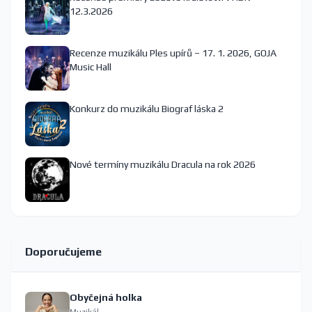
12.3.2026
Recenze muzikálu Ples upírů – 17. 1. 2026, GOJA
Music Hall
Konkurz do muzikálu Biograf láska 2
Nové termíny muzikálu Dracula na rok 2026
Doporučujeme
Obyčejná holka