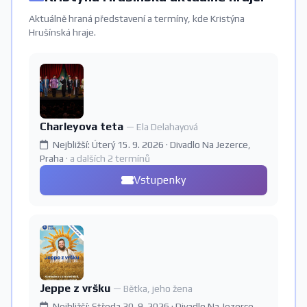
Aktuálně hraná představení a termíny, kde Kristýna
Hrušínská hraje.
Charleyova teta
— Ela Delahayová
Nejbližší: Úterý 15. 9. 2026 · Divadlo Na Jezerce,
Praha
· a dalších 2 termínů
Vstupenky
Jeppe z vršku
— Bětka, jeho žena
Nejbližší: Středa 30. 9. 2026 · Divadlo Na Jezerce,