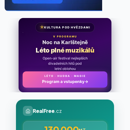
★
KULTURA POD HVĚZDAMI
V PROGRAMU
Noc na Karlštejně
Léto plné muzikálů
Open-air festival nejlepších
divadelních hitů pod
letní oblohou
LÉTO · HUDBA · MAGIE
Program a vstupenky
→
RealFree
.cz
130 000