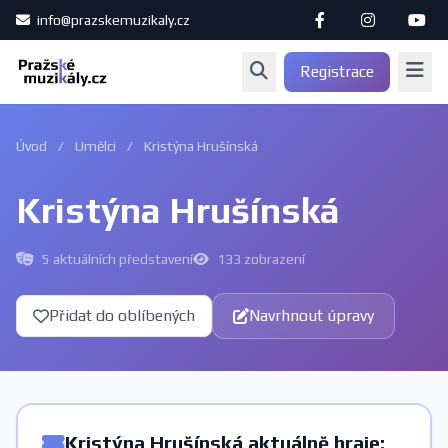
info@prazskemuzikaly.cz
Registrace
Úvod
/
Umělci
/
Kristýna Hrušínská
Kristýna Hrušínská
5 aktuálních představení
133 zobrazení
Přidat do oblíbených
Navrhnout úpravy
Kristýna Hrušínská aktuálně hraje: