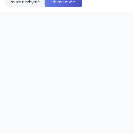
Pouze nezbytné
Přijmout vše