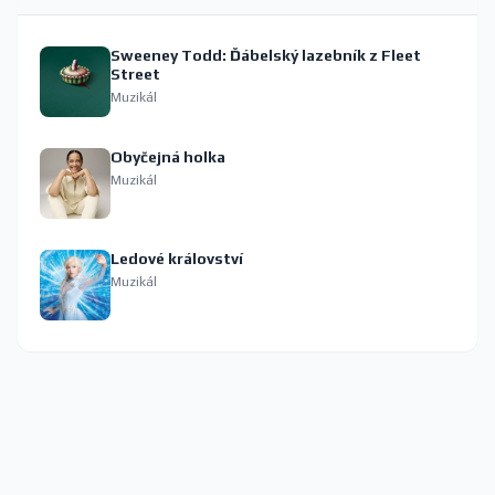
Sweeney Todd: Ďábelský lazebník z Fleet
Street
Muzikál
Obyčejná holka
Muzikál
Ledové království
Muzikál