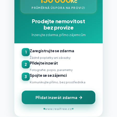
Kč
PRŮMĚRNÁ ÚSPORA NA PROVIZI
Prodejte nemovitost
bez provize
Inzerujte zdarma, přímo zájemcům
Zaregistrujte se zdarma
1
Žádné poplatky ani závazky
Přidejte inzerát
2
Fotografie, popis, parametry
Spojte se se zájemci
3
Komunikujte přímo, bez prostředníka
Přidat inzerát zdarma
www.realfree.cz