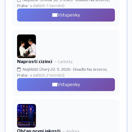
Praha
· a dalších 1 termínů
Vstupenky
Naprostí cizinci
— Carlotta
Nejbližší: Úterý 22. 9. 2026 · Divadlo Na Jezerce,
Praha
· a dalších 2 termínů
Vstupenky
Občan první jakosti
— Andrea