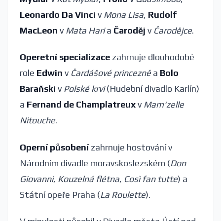
Leonardo Da Vinci
v
Mona Lisa
,
Rudolf
MacLeon
v
Mata Hari
a
Čaroděj
v
Čarodějce
.
Operetní specializace
zahrnuje dlouhodobé
role
Edwin
v
Čardášové princezně
a
Bolo
Baraňski
v
Polské krvi
(Hudební divadlo Karlín)
a
Fernand de Champlatreux
v
Mam'zelle
Nitouche
.
Operní působení
zahrnuje hostování v
Národním divadle moravskoslezském (
Don
Giovanni
,
Kouzelná flétna
,
Così fan tutte
) a
Státní opeře Praha (
La Roulette
).