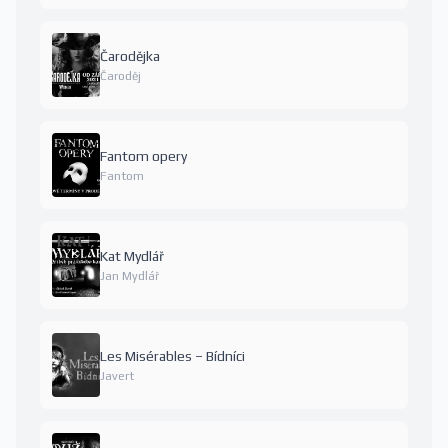
Čarodějka
Čaroděj
Fantom opery
Fantom
Kat Mydlář
Jan Mydlář
Les Misérables – Bídníci
Javert