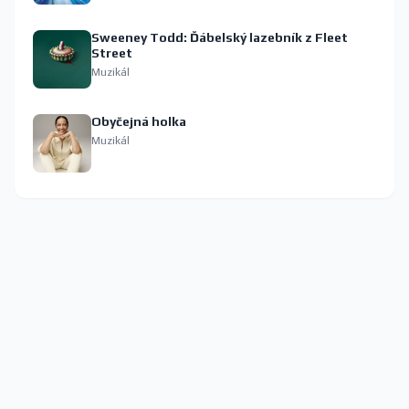
Sweeney Todd: Ďábelský lazebník z Fleet
Street
Muzikál
Obyčejná holka
Muzikál