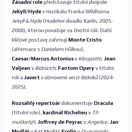
Zásadní role
představuje titulní dvojrole
Jekyll/Hyde
v muzikálu Franka Wildhorna
Jekyll & Hyde
(Hudební divadlo Karlín, 2005-
2008), kterou považuje za životní roli. Další
klíčové postavy zahrnují
Monte Cristo
(alternace s Danielem Hůlkou),
Caesar/Marcus Antonius
v
Kleopatře
,
Jean
Valjean
v
Bídnících
,
Fantom Opery
v titulní
roli a
Javert
v obnovené verzi
Bídníků
(2024-
2025).
Rozsáhlý repertoár
dokumentuje
Dracula
(titulní role),
kardinál Richelieu
v
Tři
mušketýři
,
Joffrrey de Peyrac
v
Angelice
,
Jan
Mydlář
v
Kat Mydlář
,
Frollo
v
Quasimodo
,