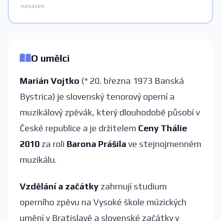
nasazen.
O umělci
Marián Vojtko
(* 20. března 1973 Banská
Bystrica) je slovenský tenorový operní a
muzikálový zpěvák, který dlouhodobě působí v
České republice a je držitelem
Ceny Thálie
2010
za roli
Barona Prášila
ve stejnojmenném
muzikálu.
Vzdělání a začátky
zahrnují studium
operního zpěvu na Vysoké škole múzických
umění v Bratislavě a slovenské začátky v