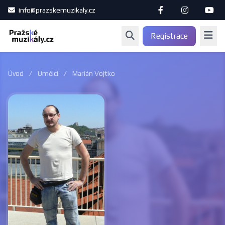
info@prazskemuzikaly.cz
Registrace
Úvod
/
Umělci
/
Marián Vojtko