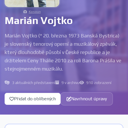
Kosoun
Marián Vojtko
Marián Vojtko (* 20. března 1973 Banská Bystrica)
je slovenský tenorový operní a muzikálový zpěvák,
který dlouhodobě působí v České republice a je
držitelem Ceny Thálie 2010 za roli Barona Prášila ve
stejnojmenném muzikálu.
3 aktuálních představení
9 v archivu
910 zobrazení
Přidat do oblíbených
Navrhnout úpravy