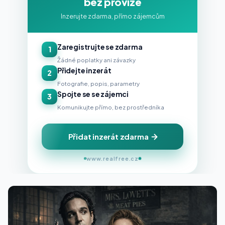
bez provize
Inzerujte zdarma, přímo zájemcům
Zaregistrujte se zdarma
1
Žádné poplatky ani závazky
Přidejte inzerát
2
Fotografie, popis, parametry
Spojte se se zájemci
3
Komunikujte přímo, bez prostředníka
Přidat inzerát zdarma
www.realfree.cz