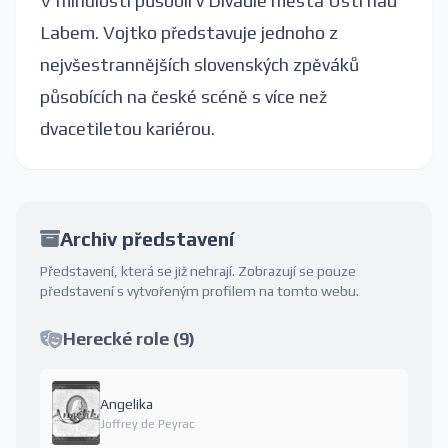
V minulosti působil v Divadle města Ústí nad
Labem. Vojtko představuje jednoho z
nejvšestrannějších slovenských zpěváků
působících na české scéně s více než
dvacetiletou kariérou.
Archiv představení
Představení, která se již nehrají. Zobrazují se pouze
představení s vytvořeným profilem na tomto webu.
Herecké role (9)
Angelika
Joffrey de Peyrac