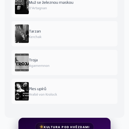
Muž se železnou maskou
D'Artagnan
Tarzan
Kerchak
Troja
Agamemnon
Ples upírů
Hrabě von Krolock
★
KULTURA POD HVĚZDAMI