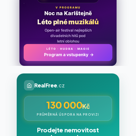
V PROGRAMU
Noc na Karlštejně
Léto plné muzikálů
Open-air festival nejlepších
divadelních hitů pod
letní oblohou
LÉTO · HUDBA · MAGIE
Program a vstupenky
→
RealFree
.cz
130 000
Kč
PRŮMĚRNÁ ÚSPORA NA PROVIZI
Prodejte nemovitost