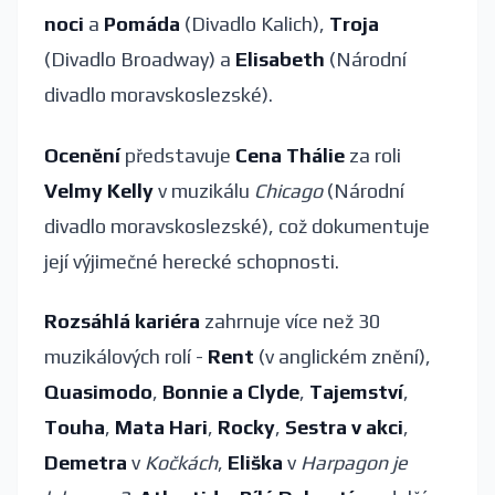
noci
a
Pomáda
(Divadlo Kalich),
Troja
(Divadlo Broadway) a
Elisabeth
(Národní
divadlo moravskoslezské).
Ocenění
představuje
Cena Thálie
za roli
Velmy Kelly
v muzikálu
Chicago
(Národní
divadlo moravskoslezské), což dokumentuje
její výjimečné herecké schopnosti.
Rozsáhlá kariéra
zahrnuje více než 30
muzikálových rolí -
Rent
(v anglickém znění),
Quasimodo
,
Bonnie a Clyde
,
Tajemství
,
Touha
,
Mata Hari
,
Rocky
,
Sestra v akci
,
Demetra
v
Kočkách
,
Eliška
v
Harpagon je