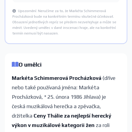
Upozornění: Neručíme za to, že Markéta Schimmerová
Procházková bude na konkrétním termínu skutečně účinkovat.
Obsazení jednotlivých repríz se předem nezveřejňuje a může se
měnit. Uvedený umělec v dané inscenaci hraje, ale na konkrétní
termín nemusí být nasazen.
O umělci
Markéta Schimmerová Procházková
(dříve
nebo také používaná jména: Markéta
Procházková, * 25. února 1986 Jihlava) je
česká muzikálová herečka a zpěvačka,
držitelka
Ceny Thálie za nejlepší herecký
výkon v muzikálové kategorii žen
za roli