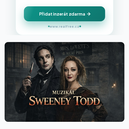
Přidat inzerát zdarma
www.realfree.cz