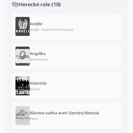
Herecké role (10)
Andělé
Anděl - Kamila Přechodová
Angelika
Montespan
Atlantida
Brejny
Bláznivá svatba aneb Slaměný klobouk
Klára