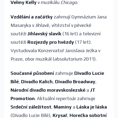
Velmy Kelly
v muzikálu
Chicago
.
Vzdělání a začátky
zahrnují Gymnázium Jana
Masaryka v Jihlavě, vítězství v pěvecké
soutěži
Jihlavský slavík
(16 let) a televizní
soutěži
Rozjezdy pro hvězdy
(17 let).
Vystudovala Konzervatoř Jaroslava Ježka v
Praze, obor muzikál (absolutorium 2011).
Současné působení
zahrnuje
Divadlo Lucie
Bílé
,
Divadlo Kalich
,
Divadlo Broadway
,
Národní divadlo moravskoslezské
a
JT
Promotion
. Aktuální repertoár zahrnuje
Srdeční záležitost
,
Maminy
a
Láska je láska
(Divadlo Lucie Bílé),
Krysař
,
Horečka sobotní