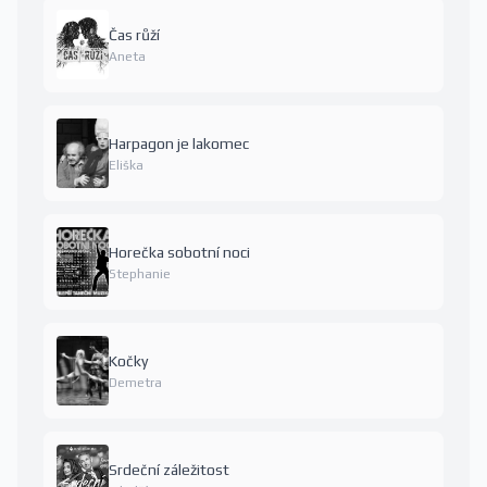
Čas růží
Aneta
Harpagon je lakomec
Eliška
Horečka sobotní noci
Stephanie
Kočky
Demetra
Srdeční záležitost