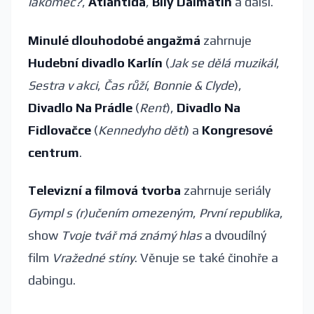
lakomec?
,
Atlantida
,
Bílý Dalmatín
a další.
Minulé dlouhodobé angažmá
zahrnuje
Hudební divadlo Karlín
(
Jak se dělá muzikál
,
Sestra v akci
,
Čas růží
,
Bonnie & Clyde
),
Divadlo Na Prádle
(
Rent
),
Divadlo Na
Fidlovačce
(
Kennedyho děti
) a
Kongresové
centrum
.
Televizní a filmová tvorba
zahrnuje seriály
Gympl s (r)učením omezeným
,
První republika
,
show
Tvoje tvář má známý hlas
a dvoudílný
film
Vražedné stíny
. Věnuje se také činohře a
dabingu.