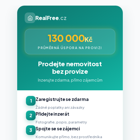
RealFree
.cz
130 000
Kč
PRŮMĚRNÁ ÚSPORA NA PROVIZI
Prodejte nemovitost
bez provize
Inzerujte zdarma, přímo zájemcům
Zaregistrujte se zdarma
1
Žádné poplatky ani závazky
Přidejte inzerát
2
Fotografie, popis, parametry
Spojte se se zájemci
3
Komunikujte přímo, bez prostředníka