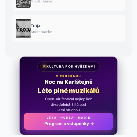
Mladší Annie
Troja
Andromache
★
KULTURA POD HVĚZDAMI
V PROGRAMU
Noc na Karlštejně
Léto plné muzikálů
Open-air festival nejlepších
divadelních hitů pod
letní oblohou
LÉTO · HUDBA · MAGIE
Program a vstupenky
→