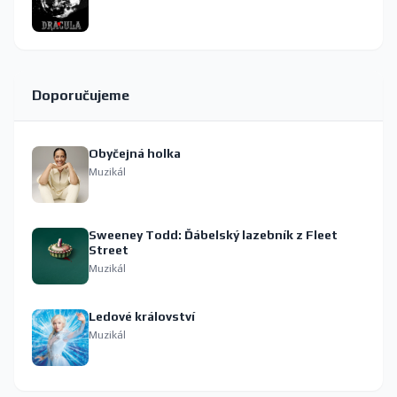
Doporučujeme
Obyčejná holka
Muzikál
Sweeney Todd: Ďábelský lazebník z Fleet
Street
Muzikál
Ledové království
Muzikál