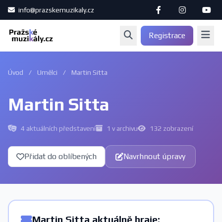
info@prazskemuzikaly.cz
Registrace
Úvod
/
Umělci
/
Martin Sitta
Martin Sitta
4 aktuálních představení
1 v archivu
132 zobrazení
Přidat do oblíbených
Navrhnout úpravy
Martin Sitta aktuálně hraje: