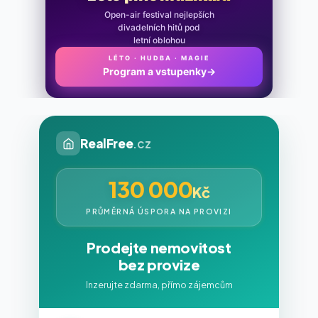
Open-air festival nejlepších
divadelních hitů pod
letní oblohou
LÉTO · HUDBA · MAGIE
Program a vstupenky
→
RealFree
.cz
130 000
Kč
PRŮMĚRNÁ ÚSPORA NA PROVIZI
Prodejte nemovitost
bez provize
Inzerujte zdarma, přímo zájemcům