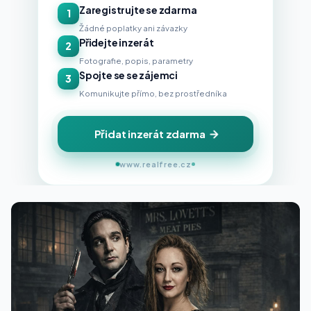
Zaregistrujte se zdarma
1
Žádné poplatky ani závazky
Přidejte inzerát
2
Fotografie, popis, parametry
Spojte se se zájemci
3
Komunikujte přímo, bez prostředníka
Přidat inzerát zdarma
www.realfree.cz