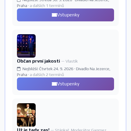
Praha
· a dalších 1 termínů
Vstupenky
Občan první jakosti
— Vlastík
Nejbližší: Čtvrtek 24. 9. 2026 · Divadlo Na Jezerce,
Praha
· a dalších 2 termínů
Vstupenky
Už je tady zas!
— Stánkař, Moderátor Gagmez,