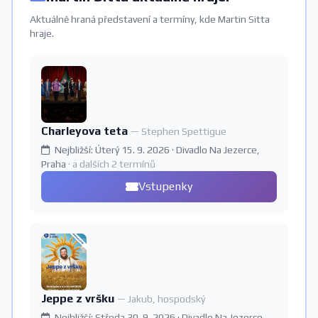
Aktuálně hraná představení a termíny, kde Martin Sitta
hraje.
Charleyova teta
— Stephen Spettigue
Nejbližší: Úterý 15. 9. 2026 · Divadlo Na Jezerce,
Praha
· a dalších 2 termínů
Vstupenky
Jeppe z vršku
— Jakub, hospodský
Nejbližší: Středa 30. 9. 2026 · Divadlo Na Jezerce,