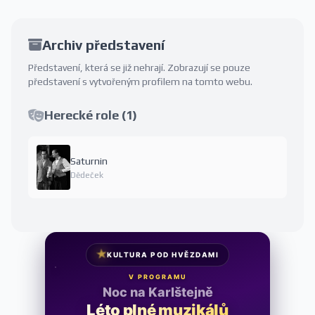
Archiv představení
Představení, která se již nehrají. Zobrazují se pouze
představení s vytvořeným profilem na tomto webu.
Herecké role (1)
Saturnin
Dědeček
★
KULTURA POD HVĚZDAMI
V PROGRAMU
Noc na Karlštejně
Léto plné muzikálů