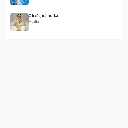
Obyčejná holka
Muzikál