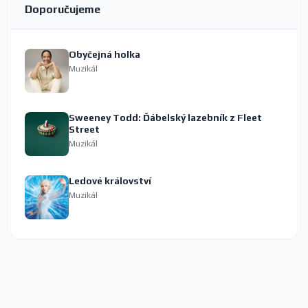
Doporučujeme
Obyčejná holka
Muzikál
Sweeney Todd: Ďábelský lazebník z Fleet
Street
Muzikál
Ledové království
Muzikál