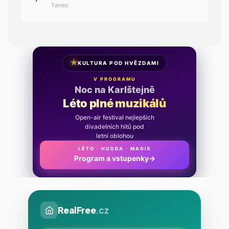
Tanec
★
KULTURA POD HVĚZDAMI
V PROGRAMU
Noc na Karlštejně
Léto plné muzikálů
Open-air festival nejlepších
divadelních hitů pod
letní oblohou
LÉTO · HUDBA · MAGIE
Program a vstupenky
→
RealFree
.cz