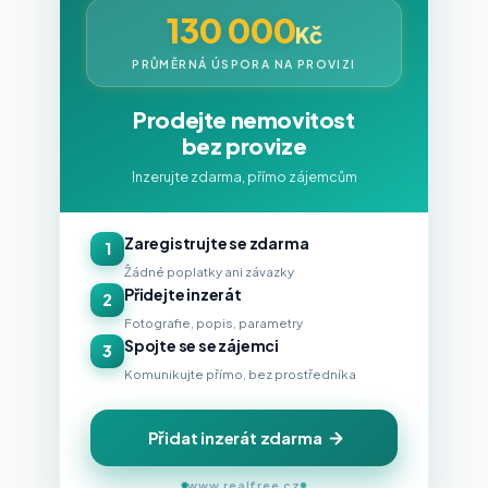
130 000
Kč
PRŮMĚRNÁ ÚSPORA NA PROVIZI
Prodejte nemovitost
bez provize
Inzerujte zdarma, přímo zájemcům
Zaregistrujte se zdarma
1
Žádné poplatky ani závazky
Přidejte inzerát
2
Fotografie, popis, parametry
Spojte se se zájemci
3
Komunikujte přímo, bez prostředníka
Přidat inzerát zdarma
www.realfree.cz