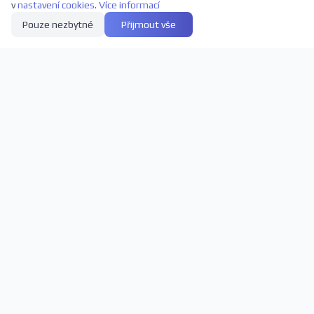
v
nastavení cookies
.
Více informací
Pouze nezbytné
Přijmout vše