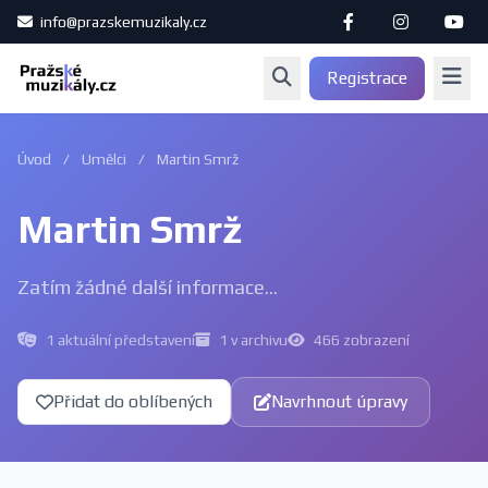
info@prazskemuzikaly.cz
Registrace
Úvod
/
Umělci
/
Martin Smrž
Martin Smrž
Zatím žádné další informace...
1 aktuální představení
1 v archivu
466 zobrazení
Přidat do oblíbených
Navrhnout úpravy