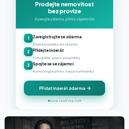
Prodejte nemovitost
bez provize
Inzerujte zdarma, přímo zájemcům
Zaregistrujte se zdarma
1
Žádné poplatky ani závazky
Přidejte inzerát
2
Fotografie, popis, parametry
Spojte se se zájemci
3
Komunikujte přímo, bez prostředníka
Přidat inzerát zdarma
www.realfree.cz