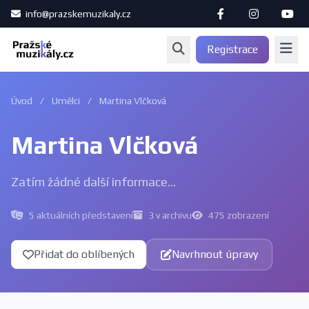
info@prazskemuzikaly.cz
Registrace
Úvod
/
Umělci
/
Martina Vlčková
Martina Vlčková
Zatím žádné další informace...
5 aktuálních představení
3 v archivu
475 zobrazení
Přidat do oblíbených
Navrhnout úpravy