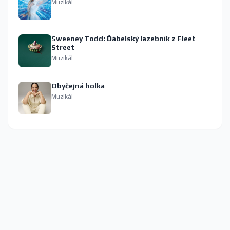
Muzikál
Sweeney Todd: Ďábelský lazebník z Fleet
Street
Muzikál
Obyčejná holka
Muzikál