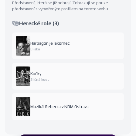
Představení, která se již nehrají. Zobrazují se pouze
představení s vytvořeným profilem na tomto webu.
Herecké role (3)
Harpagon je lakomec
Eliška
Kočky
Sličná kost
Muzikál Rebecca v NDM Ostrava