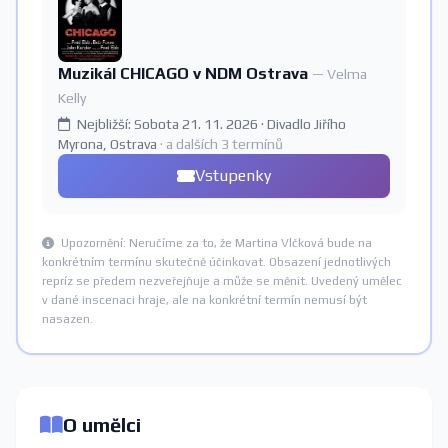
Muzikál CHICAGO v NDM Ostrava
— Velma
Kelly
Nejbližší: Sobota 21. 11. 2026 · Divadlo Jiřího
Myrona, Ostrava
· a dalších 3 termínů
Vstupenky
Upozornění: Neručíme za to, že Martina Vlčková bude na
konkrétním termínu skutečně účinkovat. Obsazení jednotlivých
repríz se předem nezveřejňuje a může se měnit. Uvedený umělec
v dané inscenaci hraje, ale na konkrétní termín nemusí být
nasazen.
O umělci