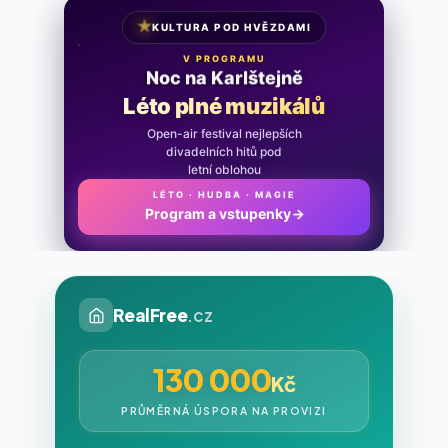
★
KULTURA POD HVĚZDAMI
V PROGRAMU
Noc na Karlštejně
Léto plné muzikálů
Open-air festival nejlepších
divadelních hitů pod
letní oblohou
LÉTO · HUDBA · MAGIE
Program a vstupenky
→
RealFree
.cz
130 000
Kč
PRŮMĚRNÁ ÚSPORA NA PROVIZI